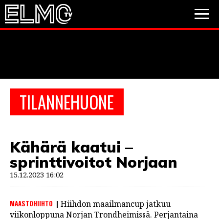
JALKAPALLO
JÄÄKIEKKO
PESÄPALLO
TILANNEHUONE
VIDEOT
PODCASTIT
Kähärä kaatui –
JALKAPALLO
sprinttivoitot Norjaan
EM2021
Huuhkajat
Veikkausliiga
JÄÄKIEKKO
15.12.2023 16:02
PESÄPALLO
Valioliiga
Muut sarjat
MAASTOHIIHTO
Hiihdon maailmancup jatkuu
F1
viikonloppuna Norjan Trondheimissä. Perjantaina