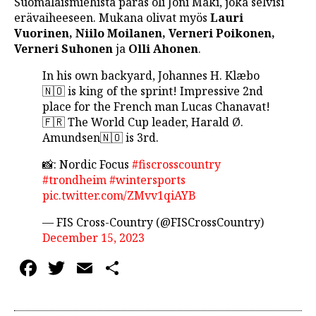
Suomalaismiehistä paras oli Joni Mäki, joka selvisi
erävaiheeseen. Mukana olivat myös
Lauri
Vuorinen, Niilo Moilanen, Verneri Poikonen,
Verneri Suhonen
ja
Olli Ahonen
.
In his own backyard, Johannes H. Klæbo
🇳🇴 is king of the sprint! Impressive 2nd
place for the French man Lucas Chanavat!
🇫🇷 The World Cup leader, Harald Ø.
Amundsen🇳🇴 is 3rd.
📸: Nordic Focus
#fiscrosscountry
#trondheim
#wintersports
pic.twitter.com/ZMvv1qiAYB
— FIS Cross-Country (@FISCrossCountry)
December 15, 2023
Facebook
Twitter
Email
Share