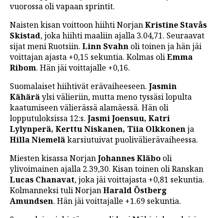
vuorossa oli vapaan sprintit.
LINTU VAI KALA
Naisten kisan voittoon hiihti Norjan
Kristine Stavås
46 DENTON ROAD
Skistad
, joka hiihti maaliin ajalla 3.04,71. Seuraavat
sijat meni Ruotsiin.
Linn Svahn
oli toinen ja hän jäi
VIDEOT
voittajan ajasta +0,15 sekuntia. Kolmas oli
Emma
PODCASTIT
Ribom
. Hän jäi voittajalle +0,16.
Suomalaiset hiihtivät erävaiheeseen.
Jasmin
KOLUMNIT
Kähärä
ylsi välieriin, mutta meno tyssäsi lopulta
kaatumiseen välierässä alamäessä. Hän oli
lopputuloksissa 12:s.
Jasmi Joensuu, Katri
Lylynperä, Kerttu Niskanen, Tiia Olkkonen
ja
Hilla Niemelä
karsiutuivat puolivälierävaiheessa.
Miesten kisassa Norjan
Johannes Kläbo
oli
ylivoimainen ajalla 2.39,30. Kisan toinen oli Ranskan
Lucas Chanavat
, joka jäi voittajasta +0,81 sekuntia.
Kolmanneksi tuli Norjan
Harald Östberg
Amundsen
. Hän jäi voittajalle +1.69 sekuntia.