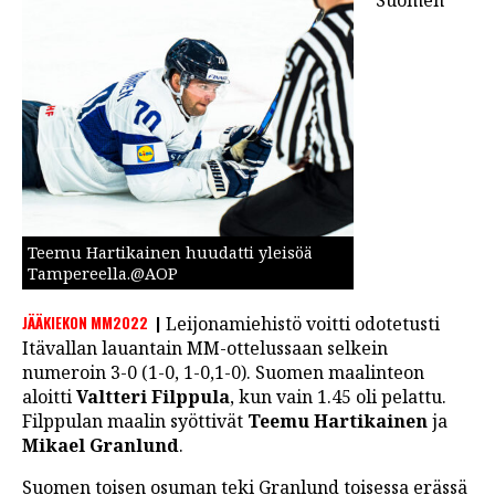
Suomen
LINTU VAI KALA
46 DENTON ROAD
VIDEOT
PODCASTIT
KOLUMNIT
Teemu Hartikainen huudatti yleisöä
Tampereella.@AOP
JÄÄKIEKON MM2022
Leijonamiehistö voitti odotetusti
Itävallan lauantain MM-ottelussaan selkein
numeroin 3-0 (1-0, 1-0,1-0). Suomen maalinteon
aloitti
Valtteri Filppula
, kun vain 1.45 oli pelattu.
Filppulan maalin syöttivät
Teemu Hartikainen
ja
Mikael Granlund
.
Suomen toisen osuman teki Granlund toisessa erässä