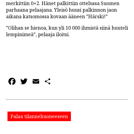
merkittiin 0+2. Hänet palkittiin ottelussa Suomen
parhaana pelaajana. Yleisö huusi palkinnon jaon
aikana katsomossa kovaan ääneen ”Härski!”
”Olihan se hienoa, kun yli 10 000 ihmistä siinä huuteli
lempinimeä”, pelaaja iloitsi.
Facebook
Twitter
Email
Share
Palaa tilannehuoneeseen