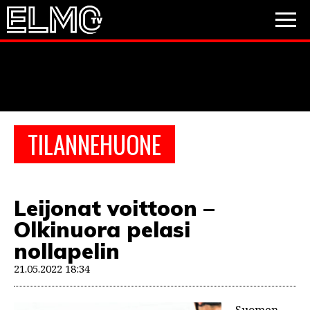
JALKAPALLO
JÄÄKIEKKO
PESÄPALLO
TILANNEHUONE
VIDEOT
PODCASTIT
Leijonat voittoon –
JALKAPALLO
Olkinuora pelasi
EM2021
Huuhkajat
Veikkausliiga
JÄÄKIEKKO
nollapelin
PESÄPALLO
21.05.2022 18:34
Valioliiga
Muut sarjat
F1