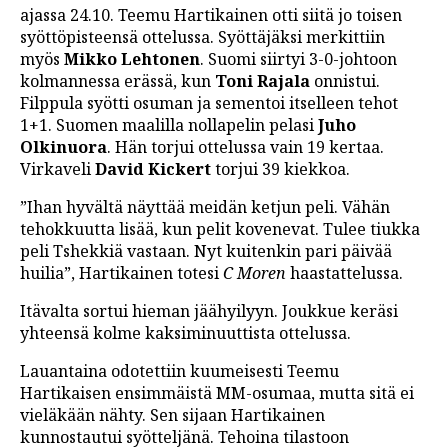
ajassa 24.10. Teemu Hartikainen otti siitä jo toisen
syöttöpisteensä ottelussa. Syöttäjäksi merkittiin
myös
Mikko Lehtonen
. Suomi siirtyi 3-0-johtoon
kolmannessa erässä, kun
Toni Rajala
onnistui.
Filppula syötti osuman ja sementoi itselleen tehot
1+1. Suomen maalilla nollapelin pelasi
Juho
Olkinuora
. Hän torjui ottelussa vain 19 kertaa.
Virkaveli
David Kickert
torjui 39 kiekkoa.
”Ihan hyvältä näyttää meidän ketjun peli. Vähän
tehokkuutta lisää, kun pelit kovenevat. Tulee tiukka
peli Tshekkiä vastaan. Nyt kuitenkin pari päivää
huilia”, Hartikainen totesi
C Moren
haastattelussa.
Itävalta sortui hieman jäähyilyyn. Joukkue keräsi
yhteensä kolme kaksiminuuttista ottelussa.
Lauantaina odotettiin kuumeisesti Teemu
Hartikaisen ensimmäistä MM-osumaa, mutta sitä ei
vieläkään nähty. Sen sijaan Hartikainen
kunnostautui syötteljänä. Tehoina tilastoon