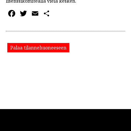
lisenssikomitealla vielä kesken.
Facebook
Twitter
Email
Share
Palaa tilannehuoneeseen
© 2026 ELMOTV