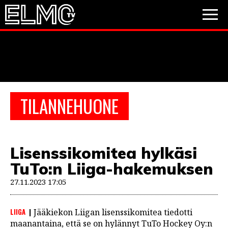
JALKAPALLO
JÄÄKIEKKO
PESÄPALLO
TILANNEHUONE
VIDEOT
PODCASTIT
Lisenssikomitea hylkäsi
JALKAPALLO
TuTo:n Liiga-hakemuksen
EM2021
Huuhkajat
Veikkausliiga
JÄÄKIEKKO
27.11.2023 17:05
PESÄPALLO
Valioliiga
Muut sarjat
LIIGA
Jääkiekon Liigan lisenssikomitea tiedotti
F1
maanantaina, että se on hylännyt TuTo Hockey Oy:n