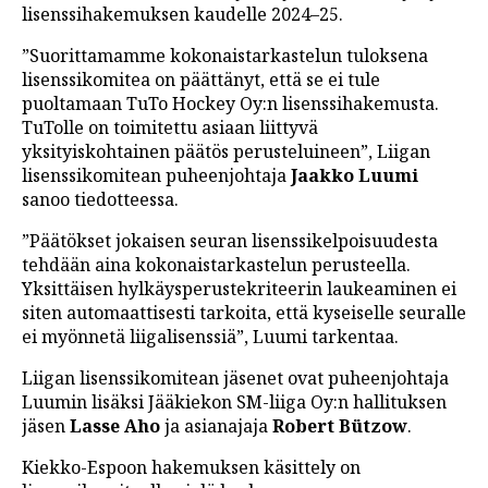
lisenssihakemuksen kaudelle 2024–25.
LINTU VAI KALA
”Suorittamamme kokonaistarkastelun tuloksena
46 DENTON ROAD
lisenssikomitea on päättänyt, että se ei tule
puoltamaan TuTo Hockey Oy:n lisenssihakemusta.
VIDEOT
TuTolle on toimitettu asiaan liittyvä
PODCASTIT
yksityiskohtainen päätös perusteluineen”, Liigan
lisenssikomitean puheenjohtaja
Jaakko Luumi
KOLUMNIT
sanoo tiedotteessa.
”Päätökset jokaisen seuran lisenssikelpoisuudesta
tehdään aina kokonaistarkastelun perusteella.
Yksittäisen hylkäysperustekriteerin laukeaminen ei
siten automaattisesti tarkoita, että kyseiselle seuralle
ei myönnetä liigalisenssiä”, Luumi tarkentaa.
Liigan lisenssikomitean jäsenet ovat puheenjohtaja
Luumin lisäksi Jääkiekon SM-liiga Oy:n hallituksen
jäsen
Lasse Aho
ja asianajaja
Robert Bützow
.
Kiekko-Espoon hakemuksen käsittely on