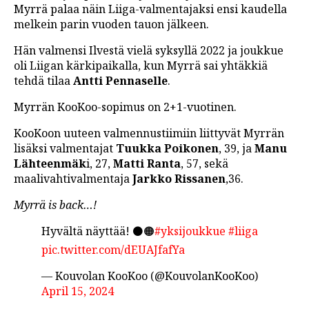
Myrrä palaa näin Liiga-valmentajaksi ensi kaudella
LINTU VAI KALA
melkein parin vuoden tauon jälkeen.
46 DENTON ROAD
Hän valmensi Ilvestä vielä syksyllä 2022 ja joukkue
oli Liigan kärkipaikalla, kun Myrrä sai yhtäkkiä
VIDEOT
tehdä tilaa
Antti Pennaselle
.
PODCASTIT
Myrrän KooKoo-sopimus on 2+1-vuotinen.
KOLUMNIT
KooKoon uuteen valmennustiimiin liittyvät Myrrän
lisäksi valmentajat
Tuukka Poikonen
, 39, ja
Manu
Lähteenmäk
i, 27,
Matti Ranta
, 57, sekä
maalivahtivalmentaja
Jarkko Rissanen
,36.
Myrrä is back…!
Hyvältä näyttää! ⚫🟠
#yksijoukkue
#liiga
pic.twitter.com/dEUAJfafYa
— Kouvolan KooKoo (@KouvolanKooKoo)
April 15, 2024