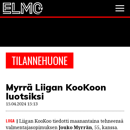
JALKAPALLO
JÄÄKIEKKO
PESÄPALLO
TILANNEHUONE
VIDEOT
PODCASTIT
Myrrä Liigan KooKoon
JALKAPALLO
luotsiksi
EM2021
Huuhkajat
Veikkausliiga
JÄÄKIEKKO
15.04.2024 15:13
PESÄPALLO
Valioliiga
Muut sarjat
LIIGA
Liigan KooKoo tiedotti maanantaina tehneensä
F1
valmentajasopimuksen
Jouko Myrrän
, 55, kanssa.