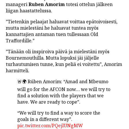
manageri
Ruben Amorim
totesi ottelun jälkeen
liigan haastattelussa.
”Tietenkin pelaajat haluavat voittaa epätoivoisesti,
mutta mielestäni he haluavat tuntea myös
kannattajien antaman tuen tullessaan Old
Traffordille.”
”Tänään oli inspiroiva päivä ja mielestäni myös
Bournemouthilla. Mutta lopuksi jäi jäljelle
turhautumisen tunne, kun peliä ei voitettu”, Amorim
harmitteli.
🚨🌍 Rúben Amorim: “Amad and Mbeumo
will go for the AFCON now… we will try to
find a solution with the players that we
have. We are ready to cope”.
“We will try to find a way to score the
goals in a different way”.
pic.twitter.com/PQejlUNgMW