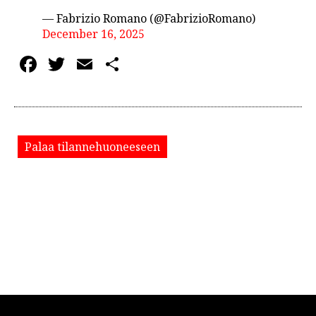
— Fabrizio Romano (@FabrizioRomano)
December 16, 2025
Facebook
Twitter
Email
Share
Palaa tilannehuoneeseen