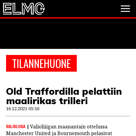
JALKAPALLO
JÄÄKIEKKO
PESÄPALLO
TILANNEHUONE
VIDEOT
PODCASTIT
Old Traffordilla pelattiin
JALKAPALLO
maalirikas trilleri
EM2021
Huuhkajat
Veikkausliiga
JÄÄKIEKKO
16.12.2025 05:16
PESÄPALLO
Valioliiga
Muut sarjat
VALIOLIIGA
Valioliiigan maanantain ottelussa
F1
Manchester United ja Bournemouth pelasivat