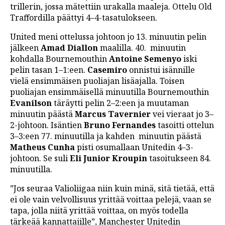
trillerin, jossa mätettiin urakalla maaleja. Ottelu Old
LINTU VAI KALA
Traffordilla päättyi 4–4-tasatulokseen.
46 DENTON ROAD
United meni ottelussa johtoon jo 13. minuutin pelin
jälkeen
Amad Diallon
maalilla. 40. minuutin
VIDEOT
kohdalla Bournemouthin
Antoine Semenyo
iski
PODCASTIT
pelin tasan 1–1:een.
Casemiro
onnistui isännille
vielä ensimmäisen puoliajan lisäajalla. Toisen
KOLUMNIT
puoliajan ensimmäisellä minuutilla Bournemouthin
Evanilson
täräytti pelin 2–2:een ja muutaman
minuutin päästä
Marcus Tavernier
vei vieraat jo 3–
2-johtoon. Isäntien
Bruno Fernandes
tasoitti ottelun
3–3:een 77. minuutilla ja kahden minuutin päästä
Matheus Cunha
pisti osumallaan Unitedin 4–3-
johtoon. Se suli
Eli Junior Kroupin
tasoitukseen 84.
minuutilla.
”Jos seuraa Valioliigaa niin kuin minä, sitä tietää, että
ei ole vain velvollisuus yrittää voittaa pelejä, vaan se
tapa, jolla niitä yrittää voittaa, on myös todella
tärkeää kannattajille”, Manchester Unitedin