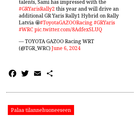
talents, Sami has impressed with the
#GRYarisRally2
this year and will drive an
additional GR Yaris Rally1 Hybrid on Rally
Latvia 🤩
#ToyotaGAZOORacing
#GRYaris
#WRC
pic.twitter.com/8AdfexSLUQ
— TOYOTA GAZOO Racing WRT
(@TGR_WRC)
June 6, 2024
Facebook
Twitter
Email
Share
Palaa tilannehuoneeseen