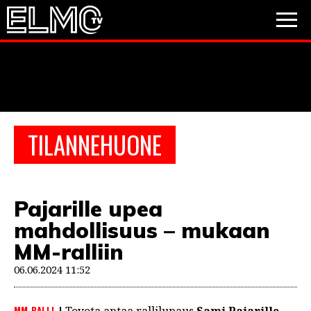
JALKAPALLO
JÄÄKIEKKO
PESÄPALLO
TILANNEHUONE
VIDEOT
PODCASTIT
Pajarille upea
JALKAPALLO
mahdollisuus – mukaan
EM2021
Huuhkajat
Veikkausliiga
JÄÄKIEKKO
MM-ralliin
PESÄPALLO
06.06.2024 11:52
Valioliiga
Muut sarjat
F1
MM-RALLI