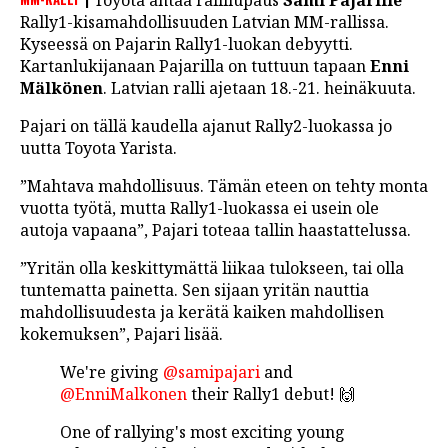
Toyota antaa rallilupaus
Sami Pajarille
LINTU VAI KALA
Rally1-kisamahdollisuuden Latvian MM-rallissa.
Kyseessä on Pajarin Rally1-luokan debyytti.
46 DENTON ROAD
Kartanlukijanaan Pajarilla on tuttuun tapaan
Enni
Mälkönen
. Latvian ralli ajetaan 18.-21. heinäkuuta.
VIDEOT
Pajari on tällä kaudella ajanut Rally2-luokassa jo
PODCASTIT
uutta Toyota Yarista.
KOLUMNIT
”Mahtava mahdollisuus. Tämän eteen on tehty monta
vuotta työtä, mutta Rally1-luokassa ei usein ole
autoja vapaana”, Pajari toteaa tallin haastattelussa.
”Yritän olla keskittymättä liikaa tulokseen, tai olla
tuntematta painetta. Sen sijaan yritän nauttia
mahdollisuudesta ja kerätä kaiken mahdollisen
kokemuksen”, Pajari lisää.
We're giving
@samipajari
and
@EnniMalkonen
their Rally1 debut! 🙌
One of rallying's most exciting young