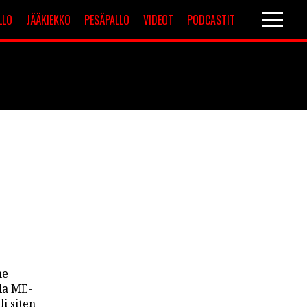
LLO
JÄÄKIEKKO
PESÄPALLO
VIDEOT
PODCASTIT
Valioliiga
Muut sarjat
me
la ME-
li siten