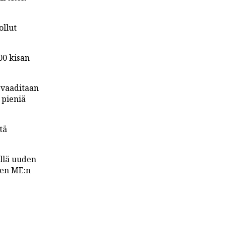
ollut
00 kisan
 vaaditaan
 pieniä
tä
illä uuden
den ME:n