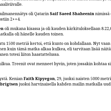
aaliviivalle.
ailmanennätys oli Qatarin
Saif Saeed Shaheenin
nimissä 
ostiin 2++4.
en
oli mukana kisassa ja oli kauden kärkituloksellaan 8.22,
 matkalla oli hänelle kauden toinen.
stu 1500 metriä kertoi, että kunto on kohdallaan. Nyt vaan
nen kuin tämä matka alkaa kulkea, eli tarvitaan lisää näitä
anen totesi liiton haastattelussa.
a kulkua. Treenit ovat menneet hyvin, joten jossakin kohtaa si
tystä. Kenian
Faith Kipyegon
, 29, juoksi naisten 5000 metr
brigtsen
juoksi harvinaisella kahden mailin matkalla uu