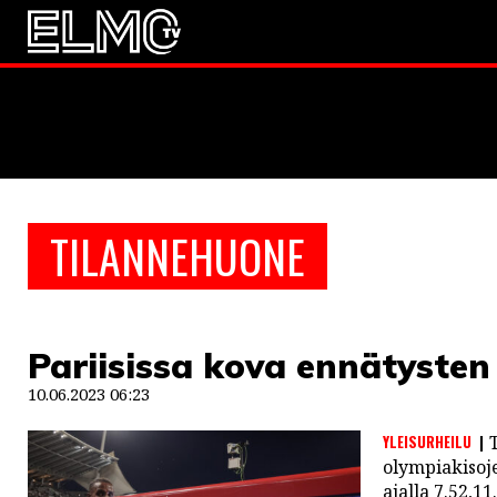
JALKAPALLO
EM2021
Huuhkaja
JÄÄKIEKKO
TILANNEHUONE
PESÄPALLO
F1
Pariisissa kova ennätysten 
LINTU VAI KALA
10.06.2023 06:23
46 DENTON ROAD
YLEISURHEILU
VIDEOT
olympiakisoje
ajalla 7.52,11