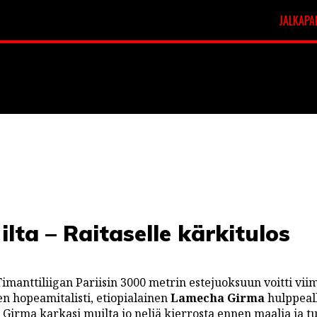
JALKAPA
t
Veikkausliiga
ilta – Raitaselle kärkitulos
Timanttiliigan Pariisin 3000 metrin estejuoksuun voitti vii
n hopeamitalisti, etiopialainen
Lamecha Girma
hulppeal
. Girma karkasi muilta jo neljä kierrosta ennen maalia ja tu