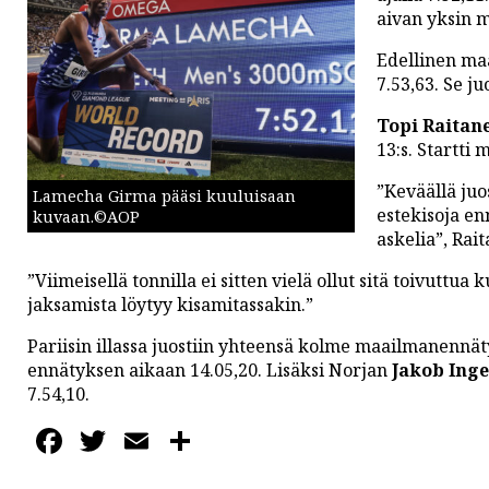
PODCASTIT
aivan yksin m
KOLUMNIT
Edellinen ma
7.53,63. Se ju
Topi Raitan
13:s. Startti
”Keväällä juo
Lamecha Girma pääsi kuuluisaan
estekisoja en
kuvaan.©AOP
askelia”, Rait
”Viimeisellä tonnilla ei sitten vielä ollut sitä toivuttu
jaksamista löytyy kisamitassakin.”
Pariisin illassa juostiin yhteensä kolme maailmanennä
ennätyksen aikaan 14.05,20. Lisäksi Norjan
Jakob Inge
7.54,10.
Facebook
Twitter
Email
Share