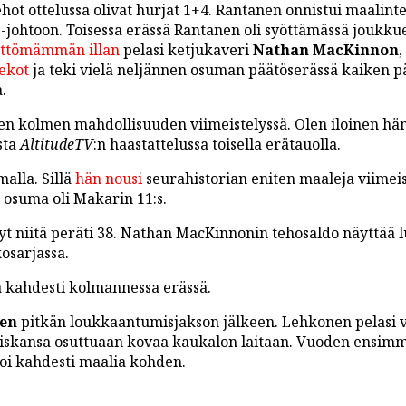
hot ottelussa olivat hurjat 1+4. Rantanen onnistui maalint
1-johtoon. Toisessa erässä Rantanen oli syöttämässä joukk
ättömämmän illan
pelasi ketjukaveri
Nathan MacKinnon
,
ekot
ja teki vielä neljännen osuman päätöserässä kaiken pä
.
den kolmen mahdollisuuden viimeistelyssä. Olen iloinen hä
sta
AltitudeTV
:n haastattelussa toisella erätauolla.
alla. Sillä
hän nousi
seurahistorian eniten maaleja viimeis
 osuma oli Makarin 11:s.
nyt niitä peräti 38. Nathan MacKinnonin tehosaldo näyttää 
osarjassa.
 kahdesti kolmannessa erässä.
sen
pitkän loukkaantumisjakson jälkeen. Lehkonen pelasi 
niskansa osuttuaan kovaa kaukalon laitaan. Vuoden ensimm
koi kahdesti maalia kohden.