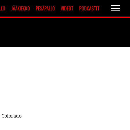
LLO
JÄÄKIEKKO
PESÄPALLO
VIDEOT
PODCASTIT
Valioliiga
Muut sarjat
. Colorado