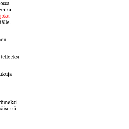
eossa
ueensa
joka
älle.
nen
telleeksi
lukuja
viimeksi
äisessä