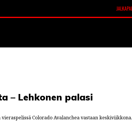
JALKAPA
t
Veikkausliiga
ta – Lehkonen palasi
aa vieraspelissä Colorado Avalanchea vastaan keskiviikkona