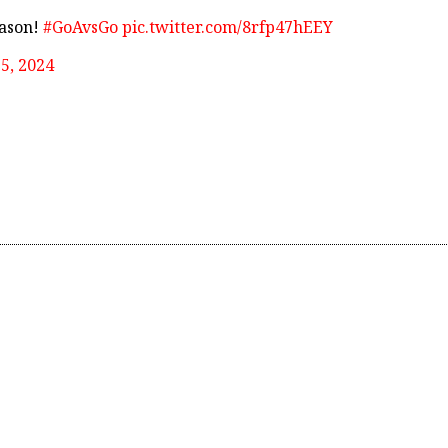
eason!
#GoAvsGo
pic.twitter.com/8rfp47hEEY
5, 2024