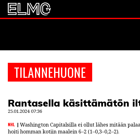
JALKAPALLO
EM2021
Huuhkaja
JÄÄKIEKKO
TILANNEHUONE
PESÄPALLO
F1
Rantasella käsittämätön il
LINTU VAI KALA
25.01.2024 07:36
46 DENTON ROAD
NHL
Washington Capitalsilla ei ollut lähes mitään pal
VIDEOT
hoiti homman kotiin maalein 6–2 (1–0,3–0,2–2).