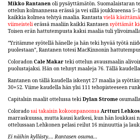
PODCASTIT
Mikko Rantanen
oli pysäyttämätön. Suomalaistaran te
ottelun kolmannessa erässä ja vei sillä joukkueensa 5–
KOLUMNIT
kaikkia kolmea tehtyä maalia. Rantasta
vielä käsittäm
viimeisteli
erässä maaliin kaikki Rantasen
syöttämät ki
Toisen erän hattutempusta kaksi maalia tuli ylivoimalla
”Yritämme syötellä hänelle ja hän teki hyvää työtä nii
puolestaan”, Rantanen totesi MacKinnonin hattutempu
Coloradon
Cale Makar
teki ottelun avausmaalin alivoim
puolustajaksi. Hän on tehnyt maaleja 76. Tällä kaudella
Rantanen on tällä kaudella iskenyt 27 maalia ja syöttä
30+52. Viime kaudella hän ylsi 111 tehopisteeseen runk
Capitalsin maalit ottelussa teki
Dylan Strome
osumalla
Colorado
sai takaisin kokoonpanoonsa
Artturi Lehko
marraskuussa, mutta kausi katkesi, kun hän loukkasi 
ottelussaan Lehkonen pelasi reilut 16 minuuttia ja lau
Ei näihin kyllästy…. Rantasen osuma…