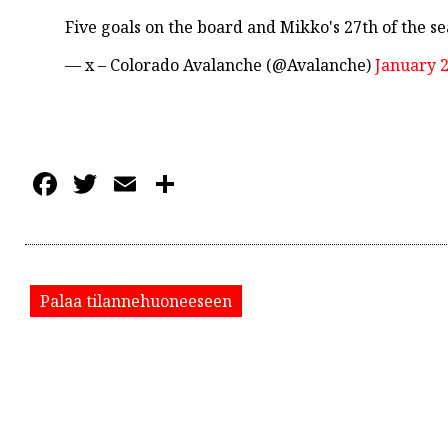
Five goals on the board and Mikko's 27th of the s
— x – Colorado Avalanche (@Avalanche)
January 2
Facebook
Twitter
Email
Share
Palaa tilannehuoneeseen