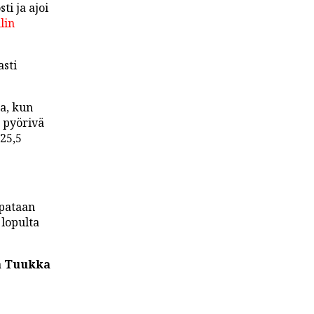
ti ja ajoi
lin
asti
a, kun
a pyörivä
 25,5
 pataan
 lopulta
a
Tuukka