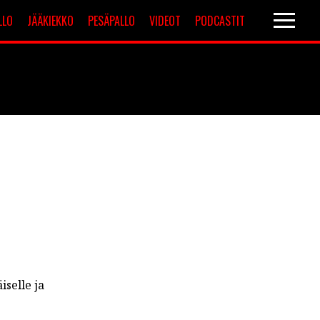
LLO
JÄÄKIEKKO
PESÄPALLO
VIDEOT
PODCASTIT
Valioliiga
Muut sarjat
iselle ja