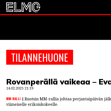
JALKAPALLO
EM2021
Huuhkaja
JÄÄKIEKKO
TILANNEHUONE
PESÄPALLO
F1
Rovanperällä vaikeaa – Ev
LINTU VAI KALA
14.02.2025 21:19
46 DENTON ROAD
MM-RALLI
Ruotsin MM-rallia johtaa perjantaipäivän jä
VIDEOT
viimeiselle erikoiskokeelle.