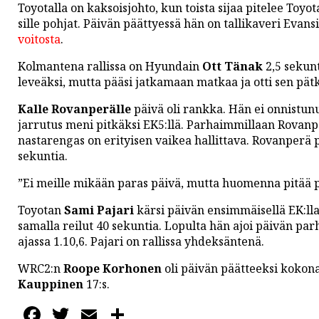
PODCASTIT
Toyotalla on kaksoisjohto, kun toista sijaa pitelee Toyo
sille pohjat. Päivän päättyessä hän on tallikaveri Evansia
KOLUMNIT
voitosta
.
Kolmantena rallissa on Hyundain
Ott Tänak
2,5 sekunt
leveäksi, mutta pääsi jatkamaan matkaa ja otti sen pät
Kalle Rovanperälle
päivä oli rankka. Hän ei onnistun
jarrutus meni pitkäksi EK5:llä. Parhaimmillaan Rovanper
nastarengas on erityisen vaikea hallittava. Rovanperä pi
sekuntia.
”Ei meille mikään paras päivä, mutta huomenna pitää p
Toyotan
Sami Pajari
kärsi päivän ensimmäisellä EK:lla 
samalla reilut 40 sekuntia. Lopulta hän ajoi päivän parh
ajassa 1.10,6. Pajari on rallissa yhdeksäntenä.
WRC2:n
Roope Korhonen
oli päivän päätteeksi kokona
Kauppinen
17:s.
Facebook
Twitter
Email
Share