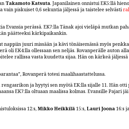
tan
Takamoto Katsuta
. Japanilainen onnistui EK5:llä hienos
 vain piskuiset 0,6 sekuntia jäljessä ja taistelee selvästi
ral
ia Evansia perässä. EK7:lla Tänak ajoi vieläpä mutkan pah
kän päätteeksi kärkipaikankin.
ut nappiin juuri missään ja kävi tönäisemässä myös penkka
ä oli EK4:lla ollessaan sen neljäs. Rovanperälle auton all
telee rallissa vasta kuudetta sijaa. Hän on kärkeä jäljessä
arantaa”, Rovanperä totesi maalihaastattelussa.
rengasrikon ja hyytyi sen myötä EK:lla sijalle 11. Hän otti
aansa EK7:lla oltuaan maalissa kolmas. Evansille Pajari jäi
istuloksissa 12:s,
Mikko Heikkilä
15:s,
Lauri Joona
16:s j