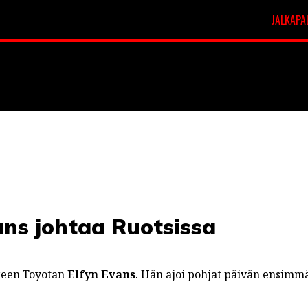
JALKAPA
t
Veikkausliiga
ans johtaa Ruotsissa
lkeen Toyotan
Elfyn Evans
. Hän ajoi pohjat päivän ensimmä