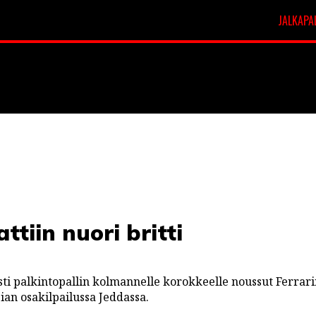
JALKAPA
t
Veikkausliiga
ttiin nuori britti
ti palkintopallin kolmannelle korokkeelle noussut Ferrar
an osakilpailussa Jeddassa.