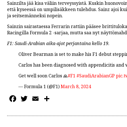
PODCASTIT
Sainzilta jää kisa väliin terveyssyistä. Kuskin huonovoi
että kyseessä on umpilisäkkeen tulehdus. Sainz ajoi kui
KOLUMNIT
ja seitsemänneksi nopein.
Sainzin sairastaessa Ferrarin rattiin pääsee brittitulok
Racingilla Formula 2 -sarjaa, mutta saa nyt näyttömahd
F1: Saudi-Arabian aika-ajot perjantaina kello 19.
Oliver Bearman is set to make his F1 debut steppin
Carlos has been diagnosed with appendicitis and w
Get well soon Carlos 🙏
#F1
#SaudiArabianGP
pic.
— Formula 1 (@F1)
March 8, 2024
Facebook
Twitter
Email
Share