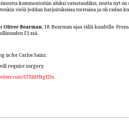
ntisuutta kommentoitiin aluksi vatsataudiksi, mutta nyt on 
tenkin vielä Jeddan harjoituksissa torstaina ja oli radan 
as
Oliver Bearman
, 18. Bearman ajaa tällä kaudella Prem
ollisuuden F1:ssä.
g in for Carlos Sainz.
ill require surgery.
twitter.com/STXRHNgTDu