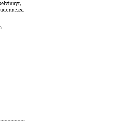
selvinnyt,
kuudenneksi
a