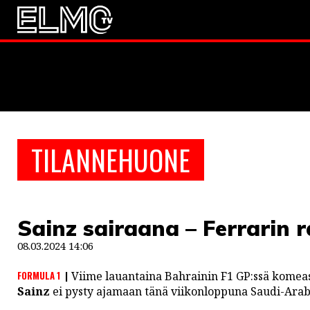
JALKAPALLO
EM2021
Huuhkaja
JÄÄKIEKKO
TILANNEHUONE
PESÄPALLO
F1
Sainz sairaana – Ferrarin ra
LINTU VAI KALA
08.03.2024 14:06
46 DENTON ROAD
FORMULA 1
Viime lauantaina Bahrainin F1 GP:ssä komeas
VIDEOT
Sainz
ei pysty ajamaan tänä viikonloppuna Saudi-Arabi