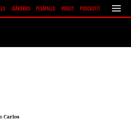
LLO
JÄÄKIEKKO
PESÄPALLO
VIDEOT
PODCASTIT
Valioliiga
Muut sarjat
in
Carlos