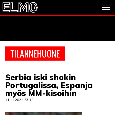
JALKAPALLO
JÄÄKIEKKO
PESÄPALLO
TILANNEHUONE
VIDEOT
PODCASTIT
Serbia iski shokin
JALKAPALLO
Portugalissa, Espanja
EM2021
Huuhkajat
Veikkausliiga
JÄÄKIEKKO
myös MM-kisoihin
PESÄPALLO
14.11.2021 23:42
Valioliiga
Muut sarjat
F1