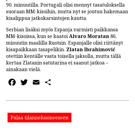
90. minuutilla. Portugali olisi mennyt tasatuloksella
suoraan MM-kisoihin, mutta nyt se joutuu hakemaan
kisalippua jatkokarsintojen kautta.
Serbian lisäksi myös Espanja varmisti paikkansa
MM-kisoissa, kun se kaatoi
Alvaro Moratan
86.
minuutin maalilla Ruotsin. Espanjalle olisi riittänyt
kisapaikkaan tasapelikin.
Zlatan Ibrahimović
otettiin kentälle vasta toisella jaksolla, mutta tällä
kertaa Zlatanin satutarina ei saanut jatkoa –
ainakaan vielä.
Facebook
Twitter
Email
Share
Palaa tilannehuoneeseen