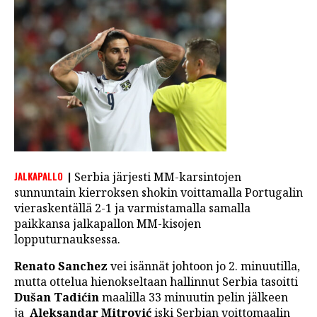
LINTU VAI KALA
46 DENTON ROAD
VIDEOT
PODCASTIT
KOLUMNIT
JALKAPALLO
Serbia järjesti MM-karsintojen
sunnuntain kierroksen shokin voittamalla Portugalin
vieraskentällä 2-1 ja varmistamalla samalla
paikkansa jalkapallon MM-kisojen
lopputurnauksessa.
Renato Sanchez
vei isännät johtoon jo 2. minuutilla,
mutta ottelua hienokseltaan hallinnut Serbia tasoitti
Dušan Tadićin
maalilla 33 minuutin pelin jälkeen
ja
Aleksandar Mitrović
iski Serbian voittomaalin