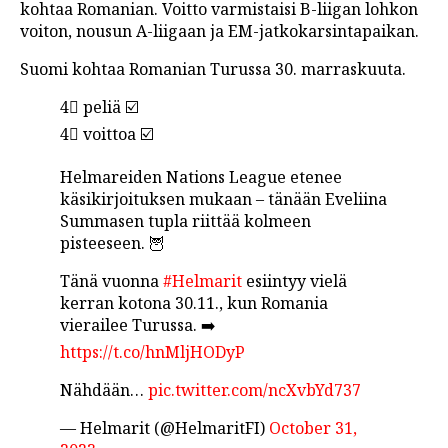
kohtaa Romanian. Voitto varmistaisi B-liigan lohkon
voiton, nousun A-liigaan ja EM-jatkokarsintapaikan.
Suomi kohtaa Romanian Turussa 30. marraskuuta.
4⃣ peliä ☑️
4⃣ voittoa ☑️
Helmareiden Nations League etenee
käsikirjoituksen mukaan – tänään Eveliina
Summasen tupla riittää kolmeen
pisteeseen. 🦉
Tänä vuonna
#Helmarit
esiintyy vielä
kerran kotona 30.11., kun Romania
vierailee Turussa. ➡️
https://t.co/hnMljHODyP
Nähdään…
pic.twitter.com/ncXvbYd737
— Helmarit (@HelmaritFI)
October 31,