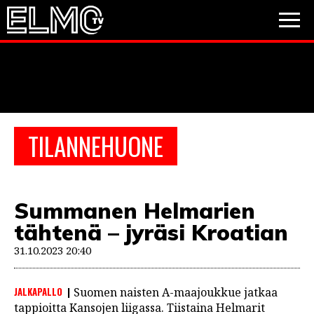
JALKAPALLO
JÄÄKIEKKO
PESÄPALLO
TILANNEHUONE
VIDEOT
PODCASTIT
Summanen Helmarien
JALKAPALLO
tähtenä – jyräsi Kroatian
EM2021
Huuhkajat
Veikkausliiga
JÄÄKIEKKO
31.10.2023 20:40
PESÄPALLO
Valioliiga
Muut sarjat
JALKAPALLO
Suomen naisten A-maajoukkue jatkaa
F1
tappioitta Kansojen liigassa. Tiistaina Helmarit