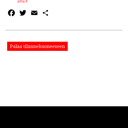
2023
Facebook
Twitter
Email
Share
Palaa tilannehuoneeseen
© 2026 ELMOTV