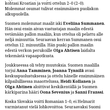
kohtasi Kroatian ja voitti ottelun 2–0 (2–0).
LINTU VAI KALA
Molemmat osumat tulivat ensimmäisen puoliskon
alkupuolella.
46 DENTON ROAD
Suomen molemmat maalit iski
Eveliina Summanen
.
VIDEOT
Hän osui ensin aivan vastustajan maalin edestä
PODCASTIT
vetämään pallon maaliin, kun ottelua oli pelattu alle
neljä minuuttia. Seuraavan kerran Summanen osui
KOLUMNIT
ottelun 12. minuutilla. Hän puski pallon maalin
edestä verkon perukoille
Olga Ahtisen
laidalta
tekemästä vapaapotkusta.
Joukkueessa oli tehty muutoksia. Suomen maalilla
torjui
Anna Tamminen
,
Joanna Tynnilä
avasi
keskuspuolustuksessa ja ottelu hänelle ensimmäinen
kilpailullisessa maaottelussa,
Heidi Kollanen
ja
Olga Ahtinen
aloittivat keskikentällä ja Suomen
kärkiparina hääri
Oona Sevenius
ja
Sanni Franssi
.
Koska Slovakia voitti Romanian 1–0, ei Helmarit
varmistanut vielä lohkovoittoa. Seuraavaksi Suomi