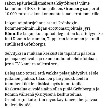
sakon epäurheilijamaisesta käytöksestä viime
LINTU VAI KALA
lauantain HIFK-ottelun jälkeen. Grönborg sai peräti
10 000 euron sakon kommenteistaan erotuomarille.
46 DENTON ROAD
Liigan toimitusjohtaja asetti Grönbogin
VIDEOT
kommentoinnin Liigan erotuomarijohtaja
Jyri
PODCASTIT
Rönnille
Liigan kurinpitodelegaation käsittelyyn. Se
luki Rönnin lausuman, Tapparan lausuman ja kuuli
KOLUMNIT
suullisesti Grönborgia.
Selvityksen mukaan keskustelu tapahtui pääosin
pelaajakäytävällä ja se on kuulunut lehdistötilaan,
jossa TV-kamera tallensi sen.
Delegaatio totesi, että vaikka pelaajakäytävä ei ole
julkinen paikka, tilaan on pääsy joukkueiden
toimihenkilöiden lisäksi myös toimittajilla.
Keskustelua ei voida näin ollen pitää Grönborgin ja
Rönnin välisenä yksityisenä keskusteluna.
Grönborgin katsottiin myös käyttäneen herjaavaa
kielenkäyttöä.