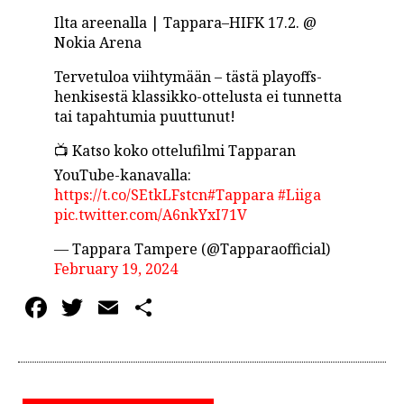
Ilta areenalla | Tappara–HIFK 17.2. @
Nokia Arena
Tervetuloa viihtymään – tästä playoffs-
henkisestä klassikko-ottelusta ei tunnetta
tai tapahtumia puuttunut!
📺 Katso koko ottelufilmi Tapparan
YouTube-kanavalla:
https://t.co/SEtkLFstcn
#Tappara
#Liiga
pic.twitter.com/A6nkYxI71V
— Tappara Tampere (@Tapparaofficial)
February 19, 2024
Facebook
Twitter
Email
Share