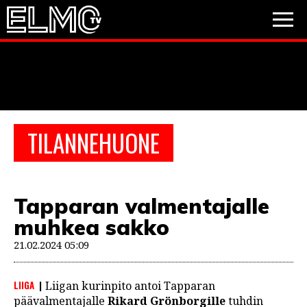
JALKAPALLO
JÄÄKIEKKO
PESÄPALLO
TILANNEHUONE
VIDEOT
PODCASTIT
Tapparan valmentajalle
JALKAPALLO
muhkea sakko
EM2021
Huuhkajat
Veikkausliiga
JÄÄKIEKKO
21.02.2024 05:09
PESÄPALLO
Valioliiga
Muut sarjat
LIIGA
Liigan kurinpito antoi Tapparan
F1
päävalmentajalle
Rikard Grönborgille
tuhdin