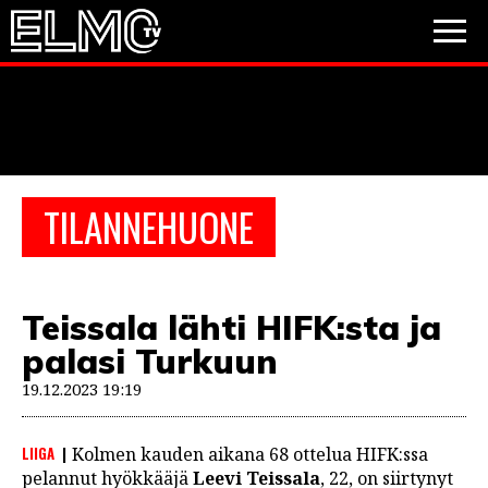
JALKAPALLO
JÄÄKIEKKO
PESÄPALLO
TILANNEHUONE
VIDEOT
PODCASTIT
Teissala lähti HIFK:sta ja
JALKAPALLO
palasi Turkuun
EM2021
Huuhkajat
Veikkausliiga
JÄÄKIEKKO
19.12.2023 19:19
PESÄPALLO
Valioliiga
Muut sarjat
LIIGA
Kolmen kauden aikana 68 ottelua HIFK:ssa
F1
pelannut hyökkääjä
Leevi Teissala
, 22, on siirtynyt