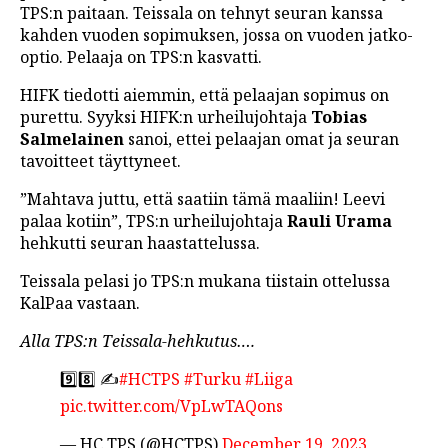
TPS:n paitaan. Teissala on tehnyt seuran kanssa
LINTU VAI KALA
kahden vuoden sopimuksen, jossa on vuoden jatko-
optio. Pelaaja on TPS:n kasvatti.
46 DENTON ROAD
HIFK tiedotti aiemmin, että pelaajan sopimus on
VIDEOT
purettu. Syyksi HIFK:n urheilujohtaja
Tobias
PODCASTIT
Salmelainen
sanoi, ettei pelaajan omat ja seuran
tavoitteet täyttyneet.
KOLUMNIT
”Mahtava juttu, että saatiin tämä maaliin! Leevi
palaa kotiin”, TPS:n urheilujohtaja
Rauli Urama
hehkutti seuran haastattelussa.
Teissala pelasi jo TPS:n mukana tiistain ottelussa
KalPaa vastaan.
Alla TPS:n Teissala-hehkutus….
9️⃣8️⃣ ✍️
#HCTPS
#Turku
#Liiga
pic.twitter.com/VpLwTAQons
— HC TPS (@HCTPS)
December 19, 2023