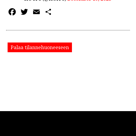
Facebook
Twitter
Email
Share
Palaa tilannehuoneeseen
© 2026 ELMOTV