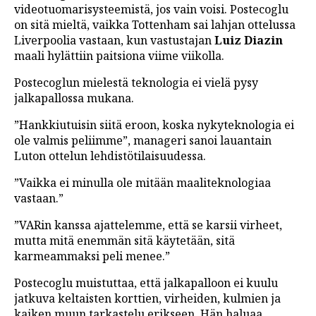
videotuomarisysteemistä, jos vain voisi. Postecoglu
LINTU VAI KALA
on sitä mieltä, vaikka Tottenham sai lahjan ottelussa
Liverpoolia vastaan, kun vastustajan
Luiz Diazin
46 DENTON ROAD
maali hylättiin paitsiona viime viikolla.
VIDEOT
Postecoglun mielestä teknologia ei vielä pysy
PODCASTIT
jalkapallossa mukana.
”Hankkiutuisin siitä eroon, koska nykyteknologia ei
KOLUMNIT
ole valmis peliimme”, manageri sanoi lauantain
Luton ottelun lehdistötilaisuudessa.
”Vaikka ei minulla ole mitään maaliteknologiaa
vastaan.”
”VARin kanssa ajattelemme, että se karsii virheet,
mutta mitä enemmän sitä käytetään, sitä
karmeammaksi peli menee.”
Postecoglu muistuttaa, että jalkapalloon ei kuulu
jatkuva keltaisten korttien, virheiden, kulmien ja
kaiken muun tarkastelu erikseen. Hän haluaa