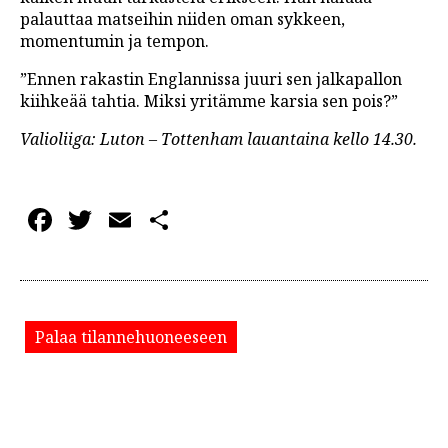
palauttaa matseihin niiden oman sykkeen,
momentumin ja tempon.
”Ennen rakastin Englannissa juuri sen jalkapallon
kiihkeää tahtia. Miksi yritämme karsia sen pois?”
Valioliiga: Luton – Tottenham lauantaina kello 14.30.
Facebook
Twitter
Email
Share
Palaa tilannehuoneeseen