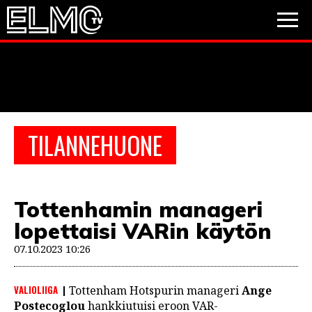
JALKAPALLO
JÄÄKIEKKO
PESÄPALLO
TILANNEHUONE
VIDEOT
PODCASTIT
Tottenhamin manageri
JALKAPALLO
lopettaisi VARin käytön
EM2021
Huuhkajat
Veikkausliiga
JÄÄKIEKKO
07.10.2023 10:26
PESÄPALLO
Valioliiga
Muut sarjat
VALIOLIIGA
Tottenham Hotspurin manageri
Ange
F1
Postecoglou
hankkiutuisi eroon VAR-