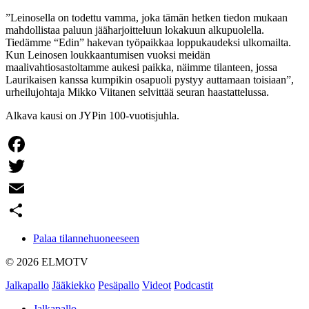
”Leinosella on todettu vamma, joka tämän hetken tiedon mukaan
mahdollistaa paluun jääharjoitteluun lokakuun alkupuolella.
Tiedämme “Edin” hakevan työpaikkaa loppukaudeksi ulkomailta.
Kun Leinosen loukkaantumisen vuoksi meidän
maalivahtiosastoltamme aukesi paikka, näimme tilanteen, jossa
Laurikaisen kanssa kumpikin osapuoli pystyy auttamaan toisiaan”,
urheilujohtaja Mikko Viitanen selvittää seuran haastattelussa.
Alkava kausi on JYPin 100-vuotisjuhla.
Facebook
Twitter
Email
Share
Palaa tilannehuoneeseen
© 2026 ELMOTV
Jalkapallo
Jääkiekko
Pesäpallo
Videot
Podcastit
Jalkapallo