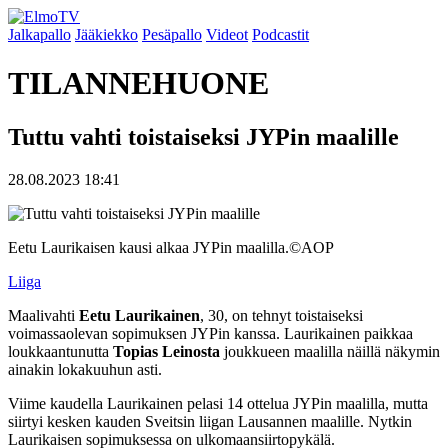
Jalkapallo
Jääkiekko
Pesäpallo
Videot
Podcastit
TILANNEHUONE
Tuttu vahti toistaiseksi JYPin maalille
28.08.2023 18:41
Eetu Laurikaisen kausi alkaa JYPin maalilla.©AOP
Liiga
Maalivahti
Eetu Laurikainen
, 30, on tehnyt toistaiseksi
voimassaolevan sopimuksen JYPin kanssa. Laurikainen paikkaa
loukkaantunutta
Topias Leinosta
joukkueen maalilla näillä näkymin
ainakin lokakuuhun asti.
Viime kaudella Laurikainen pelasi 14 ottelua JYPin maalilla, mutta
siirtyi kesken kauden Sveitsin liigan Lausannen maalille. Nytkin
Laurikaisen sopimuksessa on ulkomaansiirtopykälä.