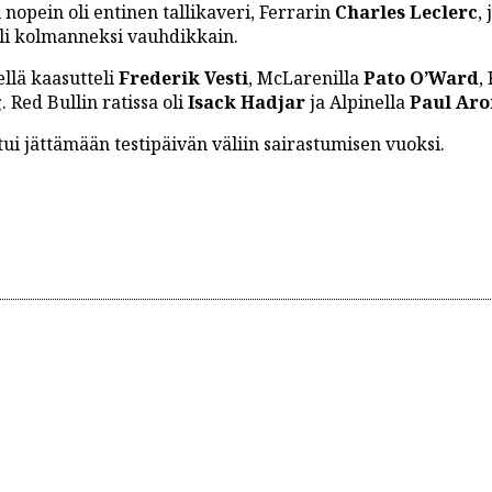
i nopein oli entinen tallikaveri, Ferrarin
Charles Leclerc
, 
li kolmanneksi vauhdikkain.
llä kaasutteli
Frederik Vesti
, McLarenilla
Pato O’Ward
,
g
. Red Bullin ratissa oli
Isack Hadjar
ja Alpinella
Paul Aro
ui jättämään testipäivän väliin sairastumisen vuoksi.