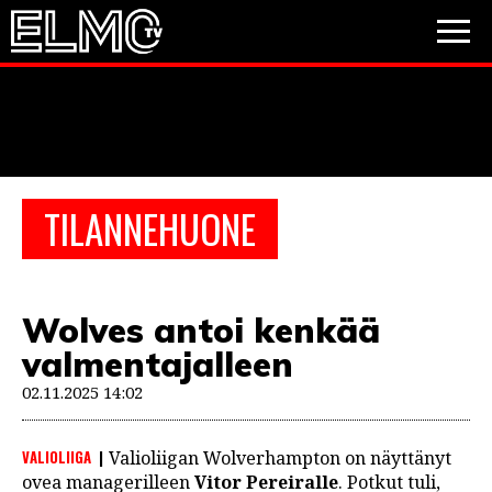
JALKAPALLO
JÄÄKIEKKO
PESÄPALLO
TILANNEHUONE
VIDEOT
PODCASTIT
Wolves antoi kenkää
JALKAPALLO
valmentajalleen
EM2021
Huuhkajat
Veikkausliiga
JÄÄKIEKKO
02.11.2025 14:02
PESÄPALLO
Valioliiga
Muut sarjat
VALIOLIIGA
Valioliigan Wolverhampton on näyttänyt
F1
ovea managerilleen
Vitor Pereiralle
. Potkut tuli,