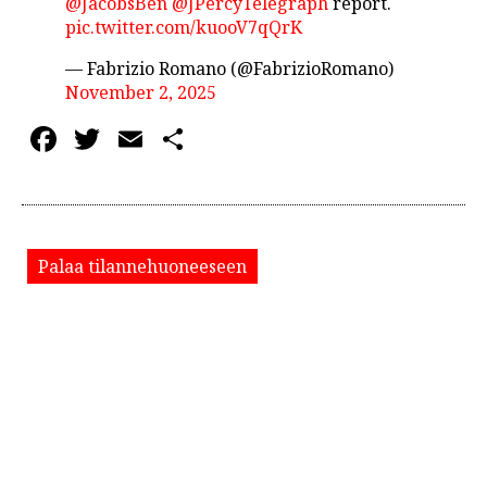
@JacobsBen
@JPercyTelegraph
report.
pic.twitter.com/kuooV7qQrK
— Fabrizio Romano (@FabrizioRomano)
November 2, 2025
Facebook
Twitter
Email
Share
Palaa tilannehuoneeseen