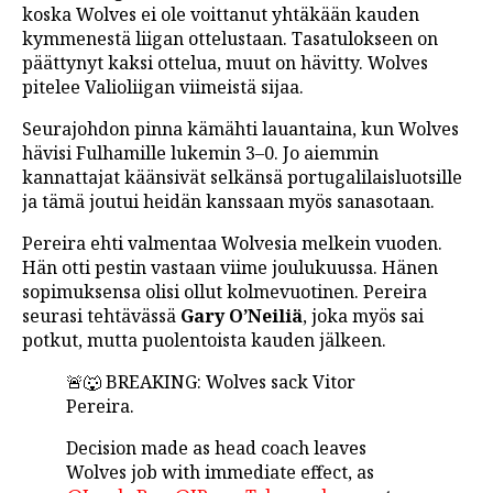
koska Wolves ei ole voittanut yhtäkään kauden
LINTU VAI KALA
kymmenestä liigan ottelustaan. Tasatulokseen on
päättynyt kaksi ottelua, muut on hävitty. Wolves
46 DENTON ROAD
pitelee Valioliigan viimeistä sijaa.
VIDEOT
Seurajohdon pinna kämähti lauantaina, kun Wolves
PODCASTIT
hävisi Fulhamille lukemin 3–0. Jo aiemmin
kannattajat käänsivät selkänsä portugalilaisluotsille
KOLUMNIT
ja tämä joutui heidän kanssaan myös sanasotaan.
Pereira ehti valmentaa Wolvesia melkein vuoden.
Hän otti pestin vastaan viime joulukuussa. Hänen
sopimuksensa olisi ollut kolmevuotinen. Pereira
seurasi tehtävässä
Gary O’Neiliä
, joka myös sai
potkut, mutta puolentoista kauden jälkeen.
🚨🐺 BREAKING: Wolves sack Vitor
Pereira.
Decision made as head coach leaves
Wolves job with immediate effect, as