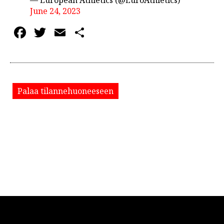
— European Athletics (@EuroAthletics)
June 24, 2023
Facebook
Twitter
Email
Share
Palaa tilannehuoneeseen