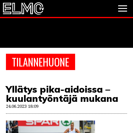
JALKAPALLO
JÄÄKIEKKO
PESÄPALLO
TILANNEHUONE
VIDEOT
PODCASTIT
Yllätys pika-aidoissa –
JALKAPALLO
kuulantyöntäjä mukana
EM2021
Huuhkajat
Veikkausliiga
JÄÄKIEKKO
24.06.2023 18:09
PESÄPALLO
Valioliiga
Muut sarjat
F1