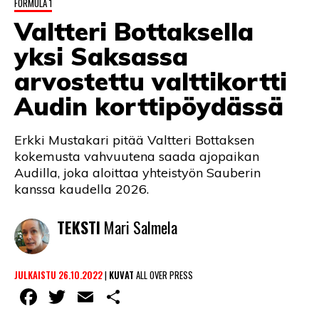
FORMULA 1
LINTU VAI KALA
Valtteri Bottaksella
46 DENTON ROAD
yksi Saksassa
VIDEOT
arvostettu valttikortti
Audin korttipöydässä
PODCASTIT
KOLUMNIT
Erkki Mustakari pitää Valtteri Bottaksen
kokemusta vahvuutena saada ajopaikan
Audilla, joka aloittaa yhteistyön Sauberin
kanssa kaudella 2026.
TEKSTI
Mari Salmela
JULKAISTU 26.10.2022
|
KUVAT
ALL OVER PRESS
Facebook
Twitter
Email
Share