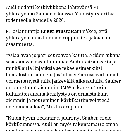
Audi tiedotti keskiviikkona lähtevänsä F1-
yhteistyöhön Sauberin kanssa. Yhteistyö starttaa
todenteolla kaudella 2026.
F1-asiantuntija
Erkki Mustakari
näkee, että
yhteistyön onnistuminen riippuu tekijäkaartin
osaamisesta.
”Asiaa avaa jo pari seuraavaa kautta. Niiden aikana
saadaan varmasti tuntumaa Audin satsauksista ja
minkälaisia linjauksia se tekee esimerkiksi
henkilöstön suhteen. Jos tallia vetää osaavat nimet,
voi menestystä tulla järkevällä aikataululla. Sauber
on onnistunut aiemmin BMW:n kanssa. Tosin
kulukaton aikana kehitystyö on erilaista kuin
aiemmin ja nouseminen kärkikastiin voi viedä
enemmän aikaa”, Mustakari pohtii.
”Kuten hyvin tiedämme, juuri nyt Sauber ei ole
kärkikunnossa. Audi on myös rakentamassa omaa
moottoriaan ja siihen kehitystyöhön tarvitaan myös