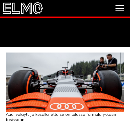
JALKAPALLO
JÄÄKIEKKO
PESÄPALLO
VIDEOT
PODCASTIT
JALKAPALLO
EM2021
Huuhkajat
Veikkausliiga
JÄÄKIEKKO
PESÄPALLO
Valioliiga
Muut sarjat
Audi väläytti jo kesällä, että se on tulossa formula ykkösiin
tosissaan.
F1