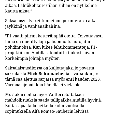
aikaa. Lähtökohtaisestihan siihen on nyt kolme
kautta aikaa.”
Saksalaisyritykset tunnetaan perinteisesti aika
jäykkinä ja vanhanaikaisina.
”F1 vaatii piirun ketterämpää otetta. Toivottavasti
tämä on mietitty läpi ja huomioitu autojätin
pohdinnoissa. Kun lukee lehtikommentteja, F1-
projektiin on Audilla sitouduttu tiukasti aivan
korkeimpia johtajia myöten.”
Saksalaismedioissa on kuljettajaksi jo povattu
saksalaista
Mick Schumacheria
– varsinkin jos
tämä saa ajettua sarjassa myös ensi kauden 2023.
Varmaa ajopaikkaa hänellä ei vielä ole.
Mustakari pitää myös Valtteri Bottaksen
mahdollisuuksia saada tallipaikka Audilla hyvinä.
Bottas ajaa tällä hetkellä kolmivuotisella
sopimuksella Alfa Romeo-Sauberin leivissä.