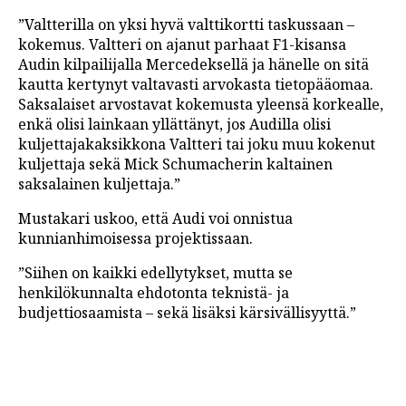
”Valtterilla on yksi hyvä valttikortti taskussaan –
kokemus. Valtteri on ajanut parhaat F1-kisansa
Audin kilpailijalla Mercedeksellä ja hänelle on sitä
kautta kertynyt valtavasti arvokasta tietopääomaa.
Saksalaiset arvostavat kokemusta yleensä korkealle,
enkä olisi lainkaan yllättänyt, jos Audilla olisi
kuljettajakaksikkona Valtteri tai joku muu kokenut
kuljettaja sekä Mick Schumacherin kaltainen
saksalainen kuljettaja.”
Mustakari uskoo, että Audi voi onnistua
kunnianhimoisessa projektissaan.
”Siihen on kaikki edellytykset, mutta se
henkilökunnalta ehdotonta teknistä- ja
budjettiosaamista – sekä lisäksi kärsivällisyyttä.”