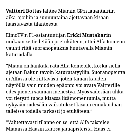
Valtteri Bottas
lähtee Miamin GP:n lauantaisiin
aika-ajoihin ja sunnuntaina ajettavaan kisaan
haastavasta tilanteesta.
ElmoTV:n F1-asiantuntijan
Erkki Mustakarin
mukaan se tiedetään jo etukäteen, ettei Alfa Romeon
vauhti riitä suoranopeuksia huutavalla Miamin
katuradalla.
”Miami on hankala rata Alfa Romeolle, koska siellä
ajetaan Bakun tavoin katuratatyyliin. Suoranopeutta
ei Alfassa ole riittävästi, joten tämän kauden
näytöillä vain muiden epäonni voi avata Valtterille
edes pienen sauman menestyä. Myös sadesään uhka
voi tietysti tuoda kisassa lisämomentumia, mutta
nykyään sadesään vaikutukset kisaan ennakoidaan
talleissa todella tarkasti jo etukäteen.”
”Valitettavasti tilanne on se, että Alfa taistelee
Miamissa Haasin kanssa jämäpisteistä. Haas ei