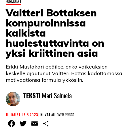
FORMULA 1
LINTU VAI KALA
Valtteri Bottaksen
46 DENTON ROAD
kompuroinnissa
VIDEOT
kaikista
huolestuttavinta on
PODCASTIT
yksi kriittinen asia
KOLUMNIT
Erkki Mustakari epäilee, onko vaikeuksien
keskelle ajautunut Valtteri Bottas kadottamassa
motivaationsa formula ykkösiin.
TEKSTI
Mari Salmela
JULKAISTU 6.5.2023
|
KUVAT
ALL OVER PRESS
Facebook
Twitter
Email
Share