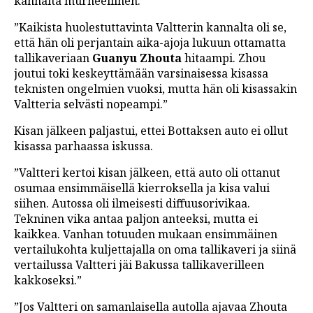
kannalta murheellinen.
”Kaikista huolestuttavinta Valtterin kannalta oli se,
että hän oli perjantain aika-ajoja lukuun ottamatta
tallikaveriaan
Guanyu Zhouta
hitaampi. Zhou
joutui toki keskeyttämään varsinaisessa kisassa
teknisten ongelmien vuoksi, mutta hän oli kisassakin
Valtteria selvästi nopeampi.”
Kisan jälkeen paljastui, ettei Bottaksen auto ei ollut
kisassa parhaassa iskussa.
”Valtteri kertoi kisan jälkeen, että auto oli ottanut
osumaa ensimmäisellä kierroksella ja kisa valui
siihen. Autossa oli ilmeisesti diffuusorivikaa.
Tekninen vika antaa paljon anteeksi, mutta ei
kaikkea. Vanhan totuuden mukaan ensimmäinen
vertailukohta kuljettajalla on oma tallikaveri ja siinä
vertailussa Valtteri jäi Bakussa tallikaverilleen
kakkoseksi.”
”Jos Valtteri on samanlaisella autolla ajavaa Zhouta