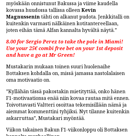
myöskään onnistunut Bakussa ja viime kaudella
kovassa huudossa tallissa olleen
Kevin
Magnussenin
tähti on alkanut pudota. Jenkkitalli on
kuitenkin varmasti nälkäinen kotitantereellaan,
joten eihän tämä Alfan kannalta hyvältä näytä.”
8.00 for Sergio Perez to take the pole in Miami!
Use your 25€ combi free bet on your 1st deposit
and have a go at Mr Green!
Mustakarin mukaan toinen suuri huolenaihe
Bottaksen kohdalla on, missä jamassa nastolalaisen
oma motivaatio on.
”Kyllähän tässä pakostakin mietityttää, onko hänen
F1-motivaationsa enää niin kovaa rautaa mitä ennen.
Toivottavasti Valtteri osoittaa tekemisillään nämä ja
aiemmat kommenttini tyhjiksi. Nyt tilanne kuitenkin
askarruttaa”, Mustakari myöntää.
Viikon takainen Bakun F1-viikonloppu oli Bottaksen