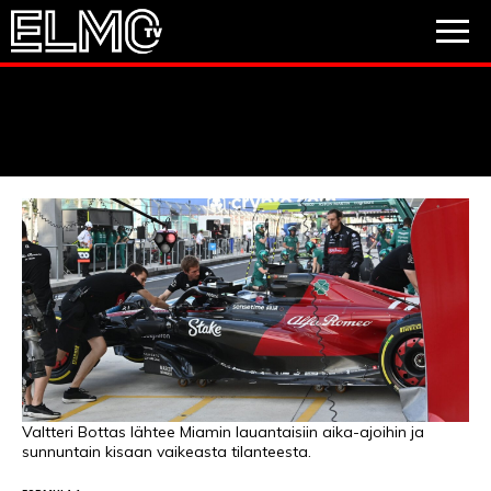
JALKAPALLO
JÄÄKIEKKO
PESÄPALLO
VIDEOT
PODCASTIT
JALKAPALLO
EM2021
Huuhkajat
Veikkausliiga
JÄÄKIEKKO
PESÄPALLO
Valioliiga
Muut sarjat
Valtteri Bottas lähtee Miamin lauantaisiin aika-ajoihin ja
sunnuntain kisaan vaikeasta tilanteesta.
F1