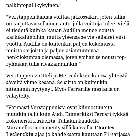
palkintopallikykyinen.”
”Verstappen haluaa voittaa jatkossakin, joten tallin
on tarjottava sellainen auto, jolla voittoja tulee. Vielä
ei tiedetä kuinka kauan Audilta menee nousta
kärkikahinoihin, mutta yleensä se vie sellaiset viisi
vuotta. Audilla on kuitenkin paljon kokemusta
muista sarjoista ja paljon asiantuntevaa
henkilökuntaa olemassa, joten voihan se nousu top-
ryhmään tulla rivakamminkin.”
Verstappen viritteli jo Mercedeksen kanssa yhteistä
säveltä viime kesänä. Se siirto on kuitenkin
sittemmin hyytynyt. Myös Ferrarille mestaria on
väläytelty.
”Varmasti Verstappenista ovat kiinnostuneita
muutkin tallit kuin Audi. Esimerkiksi Ferrari tykkää
kokeneista kuskeista. Tälläkin kaudella
Maranellossa on menty sillä kaavalla.
Charles
Leclerckin
ajaa jo kahdeksatta kauttaan F1-sarjassa