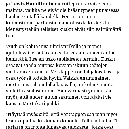
ja
Lewis Hamiltonin
meriittejä ei tarvitse edes
mainita, vaikka ne eivät ole lisääntyneet punaisessa
haalarissa tällä kaudella. Ferrari on aina
kiinnostunut parhaista mahdollisista kuskeista.
Menestystähän sellaiset kuskit eivät silti välttämättä
tuo.”
”Audi on kohta uusi tiimi varikolla ja monet
ajattelevat, että kuskeiksi tarvitaan taitavia auton
kehittäjiä. Itse en usko tuollaiseen termiin. Kuskit
osaavat saada autonsa kovaan iskuun säätöjen
virittämisen kautta. Verstappen on lahjakas kuski ja
osaa työnsä todella hyvin. Vaikka ensimmäinen
mestaruus tuli oudolla kaavalla, on kolme muuta
voitettu asiallisemmin. Hän varmasti ymmärtää
myös, että uuden auton saaminen voittajaksi vie
kausia. Mustakari pähkii.
”Näyttää myös siltä, että Verstappen saa pian myös
lisää kilpailua kuskimarkkinoille. Tällä hetkellä F1-
sarjassa on monta lupaavaa tulokasta , jotka ovat