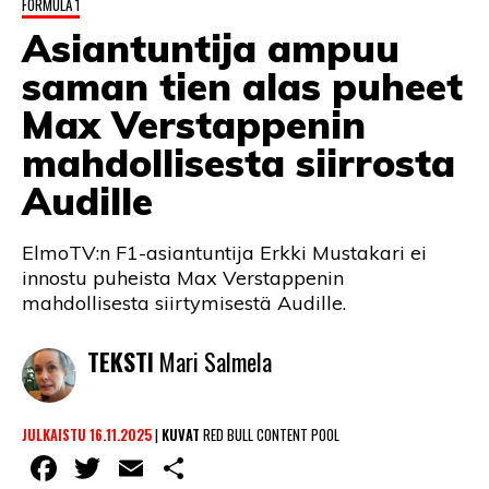
FORMULA 1
LINTU VAI KALA
Asiantuntija ampuu
46 DENTON ROAD
saman tien alas puheet
VIDEOT
Max Verstappenin
mahdollisesta siirrosta
PODCASTIT
Audille
KOLUMNIT
ElmoTV:n F1-asiantuntija Erkki Mustakari ei
innostu puheista Max Verstappenin
mahdollisesta siirtymisestä Audille.
TEKSTI
Mari Salmela
JULKAISTU 16.11.2025
|
KUVAT
RED BULL CONTENT POOL
Facebook
Twitter
Email
Share