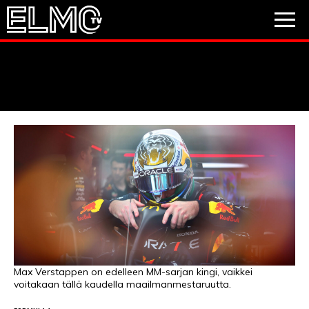
JALKAPALLO
JÄÄKIEKKO
PESÄPALLO
VIDEOT
PODCASTIT
JALKAPALLO
EM2021
Huuhkajat
Veikkausliiga
JÄÄKIEKKO
PESÄPALLO
Valioliiga
Muut sarjat
Max Verstappen on edelleen MM-sarjan kingi, vaikkei
voitakaan tällä kaudella maailmanmestaruutta.
F1