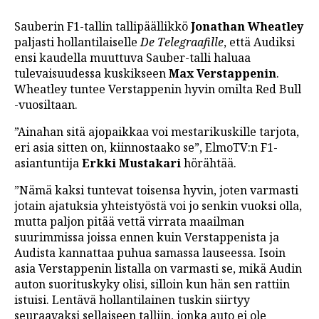
Sauberin F1-tallin tallipäällikkö
Jonathan Wheatley
paljasti hollantilaiselle
De Telegraafille
, että Audiksi
ensi kaudella muuttuva Sauber-talli haluaa
tulevaisuudessa kuskikseen
Max Verstappenin
.
Wheatley tuntee Verstappenin hyvin omilta Red Bull
-vuosiltaan.
”Ainahan sitä ajopaikkaa voi mestarikuskille tarjota,
eri asia sitten on, kiinnostaako se”, ElmoTV:n F1-
asiantuntija
Erkki Mustakari
hörähtää.
”Nämä kaksi tuntevat toisensa hyvin, joten varmasti
jotain ajatuksia yhteistyöstä voi jo senkin vuoksi olla,
mutta paljon pitää vettä virrata maailman
suurimmissa joissa ennen kuin Verstappenista ja
Audista kannattaa puhua samassa lauseessa. Isoin
asia Verstappenin listalla on varmasti se, mikä Audin
auton suorituskyky olisi, silloin kun hän sen rattiin
istuisi. Lentävä hollantilainen tuskin siirtyy
seuraavaksi sellaiseen talliin, jonka auto ei ole