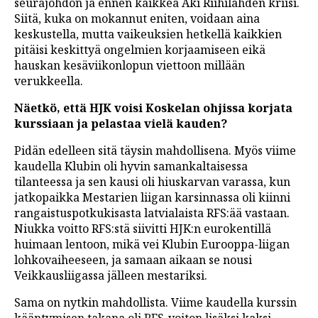
seurajohdon ja ennen kaikkea Aki Riihilahden kriisi.
Siitä, kuka on mokannut eniten, voidaan aina
keskustella, mutta vaikeuksien hetkellä kaikkien
pitäisi keskittyä ongelmien korjaamiseen eikä
hauskan kesäviikonlopun viettoon millään
verukkeella.
Näetkö, että HJK voisi Koskelan ohjissa korjata
kurssiaan ja pelastaa vielä kauden?
Pidän edelleen sitä täysin mahdollisena. Myös viime
kaudella Klubin oli hyvin samankaltaisessa
tilanteessa ja sen kausi oli hiuskarvan varassa, kun
jatkopaikka Mestarien liigan karsinnassa oli kiinni
rangaistuspotkukisasta latvialaista RFS:ää vastaan.
Niukka voitto RFS:stä siivitti HJK:n eurokentillä
huimaan lentoon, mikä vei Klubin Eurooppa-liigan
lohkovaiheeseen, ja samaan aikaan se nousi
Veikkausliigassa jälleen mestariksi.
Sama on nytkin mahdollista. Viime kaudella kurssin