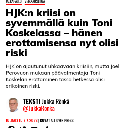
JALKAPALLO
VEIKKAUSLIIGA
LINTU VAI KALA
HJK:n kriisi on
46 DENTON ROAD
syvemmällä kuin Toni
VIDEOT
Koskelassa – hänen
erottamisensa nyt olisi
PODCASTIT
riski
KOLUMNIT
HJK on ajautunut uhkaavaan kriisiin, mutta Joel
Perovuon mukaan päävalmentaja Toni
Koskelan erottaminen tässä hetkessä olisi
erikoinen riski.
TEKSTI
Jukka Rönkä
@JukkaRonka
JULKAISTU 9.7.2023
|
KUVAT
ALL OVER PRESS