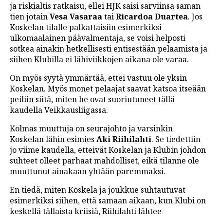
ja riskialtis ratkaisu, ellei HJK saisi sarviinsa saman
tien jotain
Vesa Vasaraa
tai
Ricardoa Duartea
. Jos
Koskelan tilalle palkattaisiin esimerkiksi
ulkomaalainen päävalmentaja, se voisi helposti
sotkea ainakin hetkellisesti entisestään pelaamista ja
siihen Klubilla ei lähiviikkojen aikana ole varaa.
On myös syytä ymmärtää, ettei vastuu ole yksin
Koskelan. Myös monet pelaajat saavat katsoa itseään
peiliin siitä, miten he ovat suoriutuneet tällä
kaudella Veikkausliigassa.
Kolmas muuttuja on seurajohto ja varsinkin
Koskelan lähin esimies
Aki Riihilahti
. Se tiedettiin
jo viime kaudella, etteivät Koskelan ja Klubin johdon
suhteet olleet parhaat mahdolliset, eikä tilanne ole
muuttunut ainakaan yhtään paremmaksi.
En tiedä, miten Koskela ja joukkue suhtautuvat
esimerkiksi siihen, että samaan aikaan, kun Klubi on
keskellä tällaista kriisiä, Riihilahti lähtee