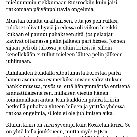
mieluummin riekkumaan Ruisrockiin kuin jäisi
ratkomaan päivänpolttavia ongelmia.
Muistan omalta uraltani sen, että jos peli rullasi,
tulokset olivat hyviä ja edessä oli viikon breikki,
kukaan ei pannut pahakseen sitä, jos pelaajat
kävivät ottamassa pelin jälkeen pari bisseä. Jos sen
sijaan peli oli tukossa ja oltiin kriisissä, silloin
kenellekään ei tullut mieleen lähteä pelin jälkeen
juhlimaan.
Riihilahden kohdalla sitoutumista korostaa paitsi
hänen asemansa esimerkiksi uusien vahvistuksen
hankkimisessa, myös se, että hän ymmärtää entisenä
ammattilaisena sen, millaisen viestin hänen
toiminnallaan antaa. Kun kaikkien pitäisi kriisin
hetkellä puhaltaa yhteen hiileen ja yrittää yhdessä
ratkoa ongelmia, silloin ei ole juhlimisen aika.
Klubin kriisi on siksi syvempi kuin Koskelan kriisi. Se
on yhtä lailla joukkueen, mutta myös HJK:n