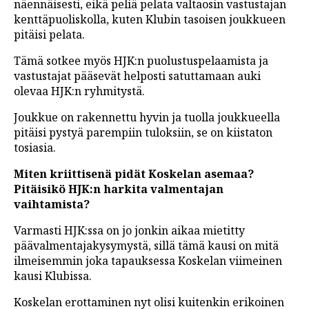
näennäisesti, eikä peliä pelata valtaosin vastustajan
kenttäpuoliskolla, kuten Klubin tasoisen joukkueen
pitäisi pelata.
Tämä sotkee myös HJK:n puolustuspelaamista ja
vastustajat pääsevät helposti satuttamaan auki
olevaa HJK:n ryhmitystä.
Joukkue on rakennettu hyvin ja tuolla joukkueella
pitäisi pystyä parempiin tuloksiin, se on kiistaton
tosiasia.
Miten kriittisenä pidät Koskelan asemaa?
Pitäisikö HJK:n harkita valmentajan
vaihtamista?
Varmasti HJK:ssa on jo jonkin aikaa mietitty
päävalmentajakysymystä, sillä tämä kausi on mitä
ilmeisemmin joka tapauksessa Koskelan viimeinen
kausi Klubissa.
Koskelan erottaminen nyt olisi kuitenkin erikoinen