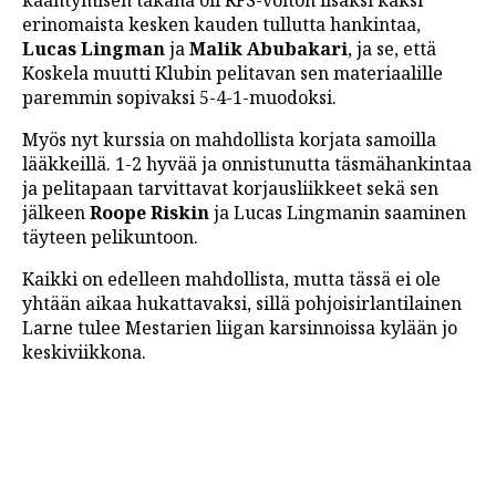
kääntymisen takana oli RFS-voiton lisäksi kaksi
erinomaista kesken kauden tullutta hankintaa,
Lucas Lingman
ja
Malik Abubakari
, ja se, että
Koskela muutti Klubin pelitavan sen materiaalille
paremmin sopivaksi 5-4-1-muodoksi.
Myös nyt kurssia on mahdollista korjata samoilla
lääkkeillä. 1-2 hyvää ja onnistunutta täsmähankintaa
ja pelitapaan tarvittavat korjausliikkeet sekä sen
jälkeen
Roope Riskin
ja Lucas Lingmanin saaminen
täyteen pelikuntoon.
Kaikki on edelleen mahdollista, mutta tässä ei ole
yhtään aikaa hukattavaksi, sillä pohjoisirlantilainen
Larne tulee Mestarien liigan karsinnoissa kylään jo
keskiviikkona.