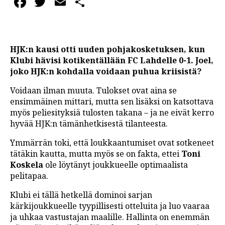
Facebook
Twitter
Email
Share
HJK:n kausi otti uuden pohjakosketuksen, kun
Klubi hävisi kotikentällään FC Lahdelle 0-1. Joel,
joko HJK:n kohdalla voidaan puhua kriisistä?
Voidaan ilman muuta. Tulokset ovat aina se
ensimmäinen mittari, mutta sen lisäksi on katsottava
myös peliesityksiä tulosten takana – ja ne eivät kerro
hyvää HJK:n tämänhetkisestä tilanteesta.
Ymmärrän toki, että loukkaantumiset ovat sotkeneet
tätäkin kautta, mutta myös se on fakta, ettei
Toni
Koskela
ole löytänyt joukkueelle optimaalista
pelitapaa.
Klubi ei tällä hetkellä dominoi sarjan
kärkijoukkueelle tyypillisesti otteluita ja luo vaaraa
ja uhkaa vastustajan maalille. Hallinta on enemmän