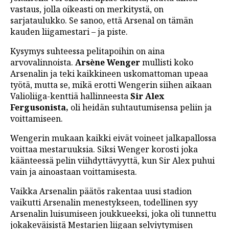
vastaus, jolla oikeasti on merkitystä, on
sarjataulukko. Se sanoo, että Arsenal on tämän
kauden liigamestari – ja piste.
Kysymys suhteessa pelitapoihin on aina
arvovalinnoista.
Arsène Wenger
mullisti koko
Arsenalin ja teki kaikkineen uskomattoman upeaa
työtä, mutta se, mikä erotti Wengerin siihen aikaan
Valioliiga-kenttiä hallinneesta
Sir Alex
Fergusonista,
oli heidän suhtautumisensa peliin ja
voittamiseen.
Wengerin mukaan kaikki eivät voineet jalkapallossa
voittaa mestaruuksia. Siksi Wenger korosti joka
käänteessä pelin viihdyttävyyttä, kun Sir Alex puhui
vain ja ainoastaan voittamisesta.
Vaikka Arsenalin päätös rakentaa uusi stadion
vaikutti Arsenalin menestykseen, todellinen syy
Arsenalin luisumiseen joukkueeksi, joka oli tunnettu
jokakeväisistä Mestarien liigaan selviytymisen