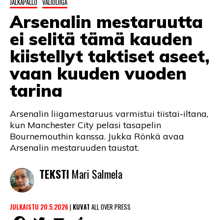
JALKAPALLO
VALIOLIIGA
LINTU VAI KALA
Arsenalin mestaruutta
46 DENTON ROAD
ei selitä tämä kauden
VIDEOT
kiistellyt taktiset aseet,
vaan kuuden vuoden
PODCASTIT
tarina
KOLUMNIT
Arsenalin liigamestaruus varmistui tiistai-iltana,
kun Manchester City pelasi tasapelin
Bournemouthin kanssa. Jukka Rönkä avaa
Arsenalin mestaruuden taustat.
TEKSTI
Mari Salmela
JULKAISTU 20.5.2026
|
KUVAT
ALL OVER PRESS