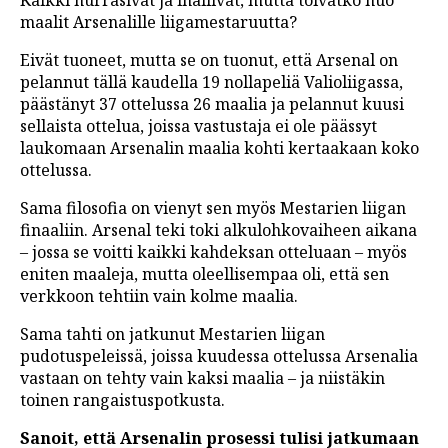
maalit Arsenalille liigamestaruutta?
Eivät tuoneet, mutta se on tuonut, että Arsenal on
pelannut tällä kaudella 19 nollapeliä Valioliigassa,
päästänyt 37 ottelussa 26 maalia ja pelannut kuusi
sellaista ottelua, joissa vastustaja ei ole päässyt
laukomaan Arsenalin maalia kohti kertaakaan koko
ottelussa.
Sama filosofia on vienyt sen myös Mestarien liigan
finaaliin. Arsenal teki toki alkulohkovaiheen aikana
– jossa se voitti kaikki kahdeksan otteluaan – myös
eniten maaleja, mutta oleellisempaa oli, että sen
verkkoon tehtiin vain kolme maalia.
Sama tahti on jatkunut Mestarien liigan
pudotuspeleissä, joissa kuudessa ottelussa Arsenalia
vastaan on tehty vain kaksi maalia – ja niistäkin
toinen rangaistuspotkusta.
Sanoit, että Arsenalin prosessi tulisi jatkumaan