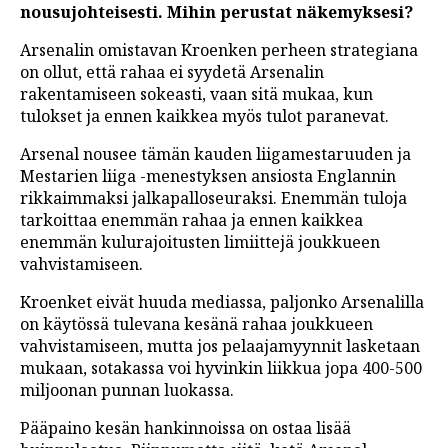
nousujohteisesti. Mihin perustat näkemyksesi?
Arsenalin omistavan Kroenken perheen strategiana
on ollut, että rahaa ei syydetä Arsenalin
rakentamiseen sokeasti, vaan sitä mukaa, kun
tulokset ja ennen kaikkea myös tulot paranevat.
Arsenal nousee tämän kauden liigamestaruuden ja
Mestarien liiga -menestyksen ansiosta Englannin
rikkaimmaksi jalkapalloseuraksi. Enemmän tuloja
tarkoittaa enemmän rahaa ja ennen kaikkea
enemmän kulurajoitusten limiittejä joukkueen
vahvistamiseen.
Kroenket eivät huuda mediassa, paljonko Arsenalilla
on käytössä tulevana kesänä rahaa joukkueen
vahvistamiseen, mutta jos pelaajamyynnit lasketaan
mukaan, sotakassa voi hyvinkin liikkua jopa 400-500
miljoonan punnan luokassa.
Pääpaino kesän hankinnoissa on ostaa lisää