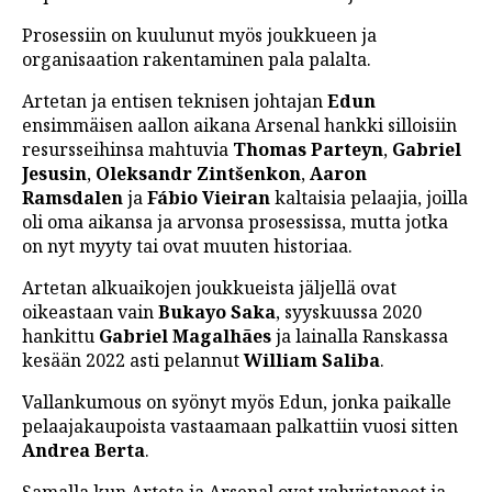
Prosessiin on kuulunut myös joukkueen ja
organisaation rakentaminen pala palalta.
Artetan ja entisen teknisen johtajan
Edun
ensimmäisen aallon aikana Arsenal hankki silloisiin
resursseihinsa mahtuvia
Thomas Parteyn
,
Gabriel
Jesusin
,
Oleksandr Zintšenkon
,
Aaron
Ramsdalen
ja
Fábio Vieiran
kaltaisia pelaajia, joilla
oli oma aikansa ja arvonsa prosessissa, mutta jotka
on nyt myyty tai ovat muuten historiaa.
Artetan alkuaikojen joukkueista jäljellä ovat
oikeastaan vain
Bukayo Saka
, syyskuussa 2020
hankittu
Gabriel Magalhães
ja lainalla Ranskassa
kesään 2022 asti pelannut
William Saliba
.
Vallankumous on syönyt myös Edun, jonka paikalle
pelaajakaupoista vastaamaan palkattiin vuosi sitten
Andrea Berta
.
Samalla kun Arteta ja Arsenal ovat vahvistaneet ja