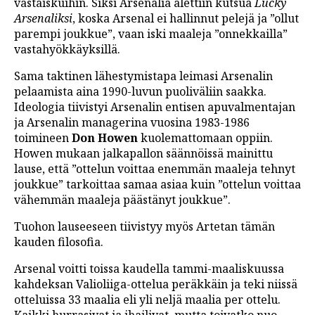
vastaiskuihin. Siksi Arsenalia alettiin kutsua
Lucky
Arsenaliksi
, koska Arsenal ei hallinnut pelejä ja ”ollut
parempi joukkue”, vaan iski maaleja ”onnekkailla”
vastahyökkäyksillä.
Sama taktinen lähestymistapa leimasi Arsenalin
pelaamista aina 1990-luvun puoliväliin saakka.
Ideologia tiivistyi Arsenalin entisen apuvalmentajan
ja Arsenalin managerina vuosina 1983-1986
toimineen
Don Howen
kuolemattomaan oppiin.
Howen mukaan jalkapallon säännöissä mainittu
lause, että ”ottelun voittaa enemmän maaleja tehnyt
joukkue” tarkoittaa samaa asiaa kuin ”ottelun voittaa
vähemmän maaleja päästänyt joukkue”.
Tuohon lauseeseen tiivistyy myös Artetan tämän
kauden filosofia.
Arsenal voitti toissa kaudella tammi-maaliskuussa
kahdeksan Valioliiga-ottelua peräkkäin ja teki niissä
otteluissa 33 maalia eli yli neljä maalia per ottelu.
Kaikki hurrasivat ja ihailivat, mutta toivatko nuo