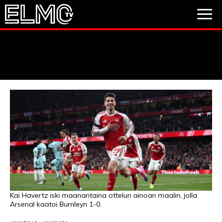
JALKAPALLO
JÄÄKIEKKO
PESÄPALLO
VIDEOT
PODCASTIT
JALKAPALLO
EM2021
Huuhkajat
Veikkausliiga
JÄÄKIEKKO
PESÄPALLO
Valioliiga
Muut sarjat
Kai Havertz iski maanantaina ottelun ainoan maalin, jolla
Arsenal kaatoi Burnleyn 1-0.
F1