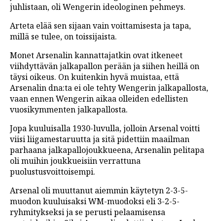
juhlistaan, oli Wengerin ideologinen pehmeys.
Arteta elää sen sijaan vain voittamisesta ja tapa,
millä se tulee, on toissijaista.
Monet Arsenalin kannattajatkin ovat itkeneet
viihdyttävän jalkapallon perään ja siihen heillä on
täysi oikeus. On kuitenkin hyvä muistaa, että
Arsenalin dna:ta ei ole tehty Wengerin jalkapallosta,
vaan ennen Wengerin aikaa olleiden edellisten
vuosikymmenten jalkapallosta.
Jopa kuuluisalla 1930-luvulla, jolloin Arsenal voitti
viisi liigamestaruutta ja sitä pidettiin maailman
parhaana jalkapallojoukkueena, Arsenalin pelitapa
oli muihin joukkueisiin verrattuna
puolustusvoittoisempi.
Arsenal oli muuttanut aiemmin käytetyn 2-3-5-
muodon kuuluisaksi WM-muodoksi eli 3-2-5-
ryhmitykseksi ja se perusti pelaamisensa