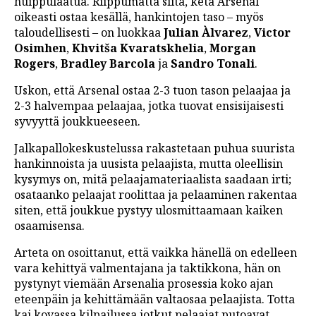
huippulaatua. Riippumatta siitä, ketä Arsenal
oikeasti ostaa kesällä, hankintojen taso – myös
taloudellisesti – on luokkaa
Julian Àlvarez
,
Victor
Osimhen
,
Khvitša Kvaratskhelia
,
Morgan
Rogers
,
Bradley Barcola
ja
Sandro Tonali
.
Uskon, että Arsenal ostaa 2-3 tuon tason pelaajaa ja
2-3 halvempaa pelaajaa, jotka tuovat ensisijaisesti
syvyyttä joukkueeseen.
Jalkapallokeskustelussa rakastetaan puhua suurista
hankinnoista ja uusista pelaajista, mutta oleellisin
kysymys on, mitä pelaajamateriaalista saadaan irti;
osataanko pelaajat roolittaa ja pelaaminen rakentaa
siten, että joukkue pystyy ulosmittaamaan kaiken
osaamisensa.
Arteta on osoittanut, että vaikka hänellä on edelleen
vara kehittyä valmentajana ja taktikkona, hän on
pystynyt viemään Arsenalia prosessia koko ajan
eteenpäin ja kehittämään valtaosaa pelaajista. Totta
kai kovassa kilpailussa jotkut pelaajat putoavat