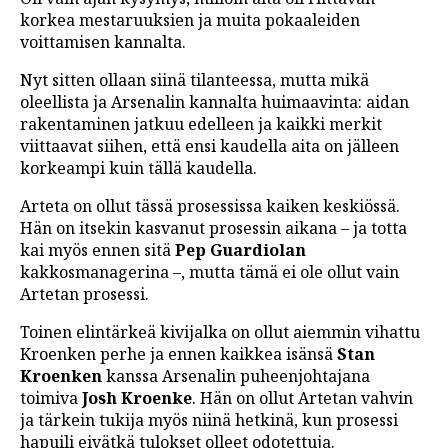
korkea mestaruuksien ja muita pokaaleiden
voittamisen kannalta.
Nyt sitten ollaan siinä tilanteessa, mutta mikä
oleellista ja Arsenalin kannalta huimaavinta: aidan
rakentaminen jatkuu edelleen ja kaikki merkit
viittaavat siihen, että ensi kaudella aita on jälleen
korkeampi kuin tällä kaudella.
Arteta on ollut tässä prosessissa kaiken keskiössä.
Hän on itsekin kasvanut prosessin aikana – ja totta
kai myös ennen sitä
Pep Guardiolan
kakkosmanagerina –, mutta tämä ei ole ollut vain
Artetan prosessi.
Toinen elintärkeä kivijalka on ollut aiemmin vihattu
Kroenken perhe ja ennen kaikkea isänsä
Stan
Kroenken
kanssa Arsenalin puheenjohtajana
toimiva
Josh Kroenke
. Hän on ollut Artetan vahvin
ja tärkein tukija myös niinä hetkinä, kun prosessi
hapuili eivätkä tulokset olleet odotettuja.