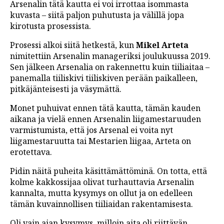
Arsenalin tätä kautta ei voi irrottaa isommasta
kuvasta – siitä paljon puhutusta ja välillä jopa
kirotusta prosessista.
Prosessi alkoi siitä hetkestä, kun
Mikel Arteta
nimitettiin Arsenalin manageriksi joulukuussa 2019.
Sen jälkeen Arsenalia on rakennettu kuin tiiliaitaa –
panemalla tiiliskivi tiiliskiven perään paikalleen,
pitkäjänteisesti ja väsymättä.
Monet puhuivat ennen tätä kautta, tämän kauden
aikana ja vielä ennen Arsenalin liigamestaruuden
varmistumista, että jos Arsenal ei voita nyt
liigamestaruutta tai Mestarien liigaa, Arteta on
erotettava.
Pidin näitä puheita käsittämättöminä. On totta, että
kolme kakkossijaa olivat turhauttavia Arsenalin
kannalta, mutta kysymys on ollut ja on edelleen
tämän kuvainnollisen tiiliaidan rakentamisesta.
Oli vain ajan kysymys, milloin aita oli riittävän