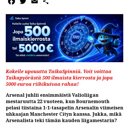
Facebook
Twitter
Email
Share
Kokeile upouutta TaikaSpinniä. Voit voittaa
Taikapyörästä 500 ilmaista kierrosta ja jopa
5000 euroa riihikuivaa rahaa!
Arsenal juhlii ensimmäistä Valioliigan
mestaruutta 22 vuoteen, kun Bournemouth
pelasi tiistaina 1-1-tasapelin Arsenalin viimeisen
uhkaajan Manchester Cityn kanssa. Jukka, mikä
Arsenalista teki tämän kauden liigamestarin?