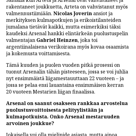
rakentaneet joukkuetta, Arteta on vahvistanut myös
valmennustiimiään.
Nicolas Joverin
ansiot ja
merkityksen kulmapotkujen ja erikoistilanteiden
jumalana tietävät kaikki, mutta esimerkiksi täksi
kaudeksi Arsenal hankki elintärkeän puolustuspelin
valmentajan
Gabriel Heinzen
, joka toi
argentiinalaisena verikoirana myös kovaa osaamista
ja kokemusta voittamisesta.
Tämä kuuden ja puolen vuoden pitkä prosessi on
tuonut Arsenalin tähän pisteeseen, jossa se voi juhlia
nyt ensimmäistä liigamestauuttaan 22 vuoteen – ja
jossa se pelaa ensi lauantaina ensimmäisen kerran
20 vuoteen Mestarien liigan finaalissa.
Arsenal on saanut osakseen rankkaa arvostelua
puolustusvoittoisesta pelityylistään ja
kulmapotkuista. Onko Arsenal mestaruuden
arvoinen joukkue?
Jokaisella voi olla mielipide asiasta, mutta ainoa