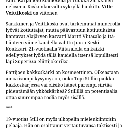
Antti Karjaluoto kolmosena ja Tuukka Sarkkinen
nelosena. Koskenkorvalta syksyllä hankittu
Ville
Veittikoski
on viitonen.
Sarkkinen ja Veittikoski ovat tärkeimmät numerolla
lyövät kotiuttajat, mutta päävastuun kotiutuksista
kantavat Alajärven kasvatti Martti Viitasalo ja Itä-
Länteen viime kaudella valittu Juuso Keski-
Koukkari. 21-vuotiaalla Viitasalolla on kaikki
edellytykset lyödä tällä kaudella itsensä lopullisesti
läpi Superissa eliittijokeriksi.
Pattijoen kakkoskärki on kosmeettinen. Oikeastaan
ainoa isompi kysymys on, onko Topi Stillin paikka
kakkoskärjessä vai olisiko hänet parempi siirtää
pidentämään ykköskärkeä? Stillillä on potentiaalia
ottaa suurempaa roolia myös sisällä.
***
19-vuotias Still on myös ulkopelin mielenkiintoisin
pelaaja. Hän on osoittanut vertautuvansa taktisesti ja