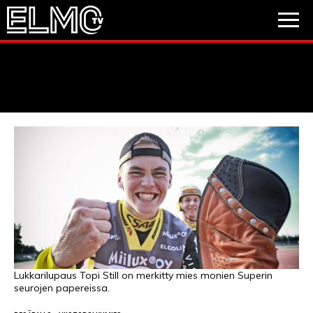
JALKAPALLO
JÄÄKIEKKO
PESÄPALLO
VIDEOT
PODCASTIT
JALKAPALLO
EM2021
Huuhkajat
Veikkausliiga
JÄÄKIEKKO
PESÄPALLO
Valioliiga
Muut sarjat
Lukkarilupaus Topi Still on merkitty mies monien Superin
seurojen papereissa.
F1