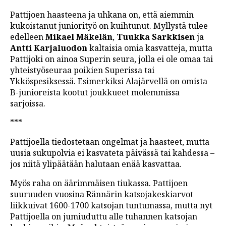
Pattijoen haasteena ja uhkana on, että aiemmin
kukoistanut juniorityö on kuihtunut. Myllystä tulee
edelleen
Mikael Mäkelän
,
Tuukka Sarkkisen
ja
Antti Karjaluodon
kaltaisia omia kasvatteja, mutta
Pattijoki on ainoa Superin seura, jolla ei ole omaa tai
yhteistyöseuraa poikien Superissa tai
Ykköspesiksessä. Esimerkiksi Alajärvellä on omista
B-junioreista kootut joukkueet molemmissa
sarjoissa.
***
Pattijoella tiedostetaan ongelmat ja haasteet, mutta
uusia sukupolvia ei kasvateta päivässä tai kahdessa –
jos niitä ylipäätään halutaan enää kasvattaa.
Myös raha on äärimmäisen tiukassa. Pattijoen
suuruuden vuosina Rännärin katsojakeskiarvot
liikkuivat 1600-1700 katsojan tuntumassa, mutta nyt
Pattijoella on jumiuduttu alle tuhannen katsojan