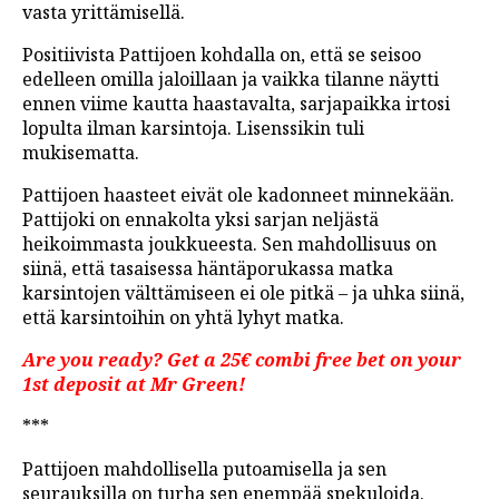
vasta yrittämisellä.
Positiivista Pattijoen kohdalla on, että se seisoo
edelleen omilla jaloillaan ja vaikka tilanne näytti
ennen viime kautta haastavalta, sarjapaikka irtosi
lopulta ilman karsintoja. Lisenssikin tuli
mukisematta.
Pattijoen haasteet eivät ole kadonneet minnekään.
Pattijoki on ennakolta yksi sarjan neljästä
heikoimmasta joukkueesta. Sen mahdollisuus on
siinä, että tasaisessa häntäporukassa matka
karsintojen välttämiseen ei ole pitkä – ja uhka siinä,
että karsintoihin on yhtä lyhyt matka.
Are you ready? Get a 25€ combi free bet on your
1st deposit at Mr Green!
***
Pattijoen mahdollisella putoamisella ja sen
seurauksilla on turha sen enempää spekuloida.