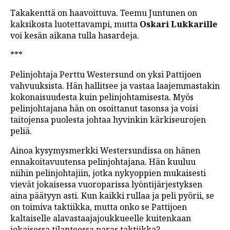
Takakenttä on haavoittuva. Teemu Juntunen on
kaksikosta luotettavampi, mutta
Oskari Lukkarille
voi kesän aikana tulla hasardeja.
***
Pelinjohtaja Perttu Westersund on yksi Pattijoen
vahvuuksista. Hän hallitsee ja vastaa laajemmastakin
kokonaisuudesta kuin pelinjohtamisesta. Myös
pelinjohtajana hän on osoittanut tasonsa ja voisi
taitojensa puolesta johtaa hyvinkin kärkiseurojen
peliä.
Ainoa kysymysmerkki Westersundissa on hänen
ennakoitavuutensa pelinjohtajana. Hän kuuluu
niihin pelinjohtajiin, jotka nykyoppien mukaisesti
vievät jokaisessa vuoroparissa lyöntijärjestyksen
aina päätyyn asti. Kun kaikki rullaa ja peli pyörii, se
on toimiva taktiikka, mutta onko se Pattijoen
kaltaiselle alavastaajajoukkueelle kuitenkaan
jokaisessa tilanteessa paras taktiikka?