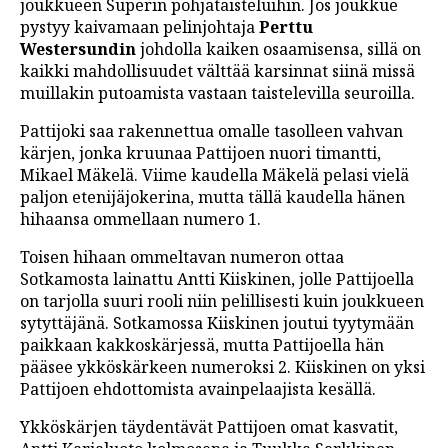
joukkueen Superin pohjataisteluihin. Jos joukkue
pystyy kaivamaan pelinjohtaja
Perttu
Westersundin
johdolla kaiken osaamisensa, sillä on
kaikki mahdollisuudet välttää karsinnat siinä missä
muillakin putoamista vastaan taistelevilla seuroilla.
Pattijoki saa rakennettua omalle tasolleen vahvan
kärjen, jonka kruunaa Pattijoen nuori timantti,
Mikael Mäkelä. Viime kaudella Mäkelä pelasi vielä
paljon etenijäjokerina, mutta tällä kaudella hänen
hihaansa ommellaan numero 1.
Toisen hihaan ommeltavan numeron ottaa
Sotkamosta lainattu Antti Kiiskinen, jolle Pattijoella
on tarjolla suuri rooli niin pelillisesti kuin joukkueen
sytyttäjänä. Sotkamossa Kiiskinen joutui tyytymään
paikkaan kakkoskärjessä, mutta Pattijoella hän
pääsee ykköskärkeen numeroksi 2. Kiiskinen on yksi
Pattijoen ehdottomista avainpelaajista kesällä.
Ykköskärjen täydentävät Pattijoen omat kasvatit,