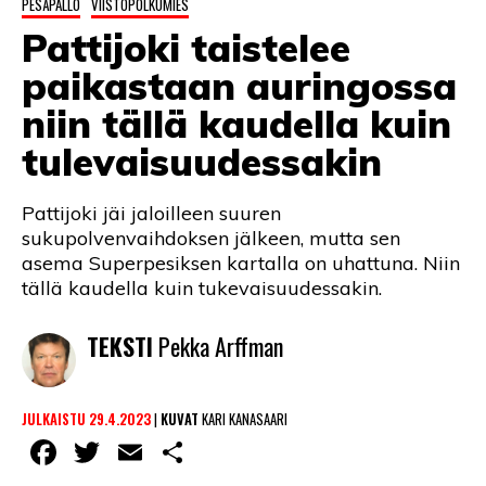
PESÄPALLO
VIISTOPOLKUMIES
LINTU VAI KALA
Pattijoki taistelee
46 DENTON ROAD
paikastaan auringossa
VIDEOT
niin tällä kaudella kuin
tulevaisuudessakin
PODCASTIT
KOLUMNIT
Pattijoki jäi jaloilleen suuren
sukupolvenvaihdoksen jälkeen, mutta sen
asema Superpesiksen kartalla on uhattuna. Niin
tällä kaudella kuin tukevaisuudessakin.
TEKSTI
Pekka Arffman
JULKAISTU 29.4.2023
|
KUVAT
KARI KANASAARI
Facebook
Twitter
Email
Share