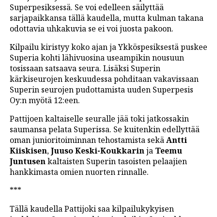
Superpesiksessä. Se voi edelleen säilyttää
sarjapaikkansa tällä kaudella, mutta kulman takana
odottavia uhkakuvia se ei voi juosta pakoon.
Kilpailu kiristyy koko ajan ja Ykköspesiksestä puskee
Superia kohti lähivuosina useampikin nousuun
tosissaan satsaava seura. Lisäksi Superin
kärkiseurojen keskuudessa pohditaan vakavissaan
Superin seurojen pudottamista uuden Superpesis
Oy:n myötä 12:een.
Pattijoen kaltaiselle seuralle jää toki jatkossakin
saumansa pelata Superissa. Se kuitenkin edellyttää
oman junioritoiminnan tehostamista sekä
Antti
Kiiskisen
,
Juuso Keski-Koukkarin
ja
Teemu
Juntusen
kaltaisten Superin tasoisten pelaajien
hankkimasta omien nuorten rinnalle.
***
Tällä kaudella Pattijoki saa kilpailukykyisen