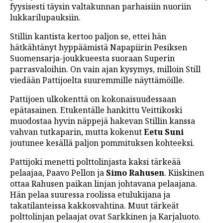
fyysisesti täysin valtakunnan parhaisiin nuoriin
lukkarilupauksiin.
Stillin kantista kertoo paljon se, ettei hän
hätkähtänyt hyppäämistä Napapiirin Pesiksen
Suomensarja-joukkueesta suoraan Superin
parrasvaloihin. On vain ajan kysymys, milloin Still
viedään Pattijoelta suuremmille näyttämöille.
Pattijoen ulkokenttä on kokonaisuudessaan
epätasainen. Etukentälle hankittu Veittikoski
muodostaa hyvin näppejä hakevan Stillin kanssa
vahvan tutkaparin, mutta kokenut
Eetu Suni
joutunee kesällä paljon pommituksen kohteeksi.
Pattijoki menetti polttolinjasta kaksi tärkeää
pelaajaa, Paavo Pellon ja
Simo Rahusen
. Kiiskinen
ottaa Rahusen paikan linjan johtavana pelaajana.
Hän pelaa suuressa roolissa etulukijana ja
takatilanteissa kakkosvahtina. Muut tärkeät
polttolinjan pelaajat ovat Sarkkinen ja Karjaluoto.