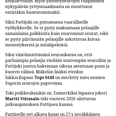
keskiarvoihin. Myös yhteistyöeurojen raapiminen
nykypäivän yritysmaailmasta on muuttunut
entistäkin haastavammaksi.
Siksi Pattijoki on putoamassa vaaralliselle
vyöhykkeelle. Se ei pysty maksamaan pelaajille
samanlaisia palkkioita kuin suuremmat seurat, eikä
se pysty piirtämään pelaajille uskottavaa kuvaa
menestyksestä ja mitalipeleistä.
Siksi väistämättömänä seurauksena on, että
parhaimpia pelaajia viedään suurempiin seuroihin ja
Pattijoki joutuu hakemaan oikeaa asentoaan puun ja
kuoren välissä. Mäkelän lisäksi etenkin
lukkarilupaus
Topi Still
on merkitty mies monien
Superin seurojen papereissa.
Toki poikkeuksiakin on. Esimerkiksi lupaava jokeri
Martti Viitasalo
teki vuoteen 2026 ulottuvan
jatkosopimuksen Pattijoen kanssa.
Pattijoelle nyt alkava kausi on 27:s peräkkäinen