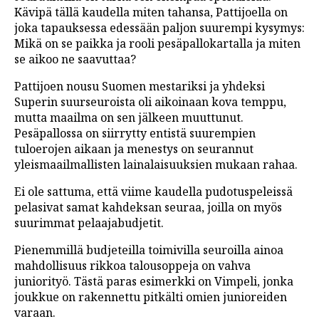
Kävipä tällä kaudella miten tahansa, Pattijoella on
joka tapauksessa edessään paljon suurempi kysymys:
Mikä on se paikka ja rooli pesäpallokartalla ja miten
se aikoo ne saavuttaa?
Pattijoen nousu Suomen mestariksi ja yhdeksi
Superin suurseuroista oli aikoinaan kova temppu,
mutta maailma on sen jälkeen muuttunut.
Pesäpallossa on siirrytty entistä suurempien
tuloerojen aikaan ja menestys on seurannut
yleismaailmallisten lainalaisuuksien mukaan rahaa.
Ei ole sattuma, että viime kaudella pudotuspeleissä
pelasivat samat kahdeksan seuraa, joilla on myös
suurimmat pelaajabudjetit.
Pienemmillä budjeteilla toimivilla seuroilla ainoa
mahdollisuus rikkoa talousoppeja on vahva
juniorityö. Tästä paras esimerkki on Vimpeli, jonka
joukkue on rakennettu pitkälti omien junioreiden
varaan.