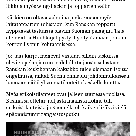
liikkua myös wing-backin ja topparien väliin.
Kärkien on oltava valmiina juoksemaan myös
laitatopparien selustaan, kun Ranskan topparit
hyppäävät taskuissa oleviin Suomen pelaajiin. Tätä
elementtiä Huuhkajat pystyi hyödyntämään jonkun
kerran Lyonin kohtaamisessa.
Jos taas kärjet menevät vastaan, silloin taskuissa
olevien pelaajien on mahdollista juosta selustaan.
Ranskan keskikentän kaksikko tulee olemaan isoissa
ongelmissa, mikäli Suomi onnistuu johdonmukaisesti
luomaan näitä ylivoimatilanteita keskelle kenttää.
Myös erikoistilanteet ovat jälleen suuressa roolissa.
Bosniassa ottelun neljästä maalista kolme tuli
erikoistilanteista ja Suomella oli kaiken lisäksi vielä
epäonnistunut rangaistuspotku.