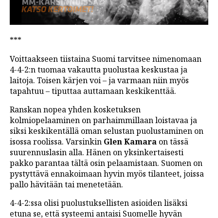
***
Voittaakseen tiistaina Suomi tarvitsee nimenomaan
4-4-2:n tuomaa vakautta puolustaa keskustaa ja
laitoja. Toisen kärjen voi – ja varmaan niin myös
tapahtuu – tiputtaa auttamaan keskikenttää.
Ranskan nopea yhden kosketuksen
kolmiopelaaminen on parhaimmillaan loistavaa ja
siksi keskikentällä oman selustan puolustaminen on
isossa roolissa. Varsinkin
Glen Kamara
on tässä
suurennuslasin alla. Hänen on yksinkertaisesti
pakko parantaa tältä osin pelaamistaan. Suomen on
pystyttävä ennakoimaan hyvin myös tilanteet, joissa
pallo hävitään tai menetetään.
4-4-2:ssa olisi puolustuksellisten asioiden lisäksi
etuna se, että systeemi antaisi Suomelle hyvän