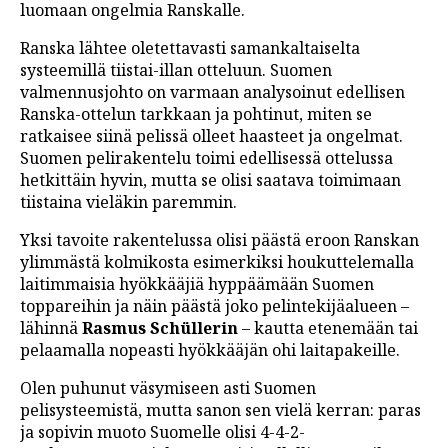
luomaan ongelmia Ranskalle.
Ranska lähtee oletettavasti samankaltaiselta
systeemillä tiistai-illan otteluun. Suomen
valmennusjohto on varmaan analysoinut edellisen
Ranska-ottelun tarkkaan ja pohtinut, miten se
ratkaisee siinä pelissä olleet haasteet ja ongelmat.
Suomen pelirakentelu toimi edellisessä ottelussa
hetkittäin hyvin, mutta se olisi saatava toimimaan
tiistaina vieläkin paremmin.
Yksi tavoite rakentelussa olisi päästä eroon Ranskan
ylimmästä kolmikosta esimerkiksi houkuttelemalla
laitimmaisia hyökkääjiä hyppäämään Suomen
toppareihin ja näin päästä joko pelintekijäalueen –
lähinnä
Rasmus Schüllerin
– kautta etenemään tai
pelaamalla nopeasti hyökkääjän ohi laitapakeille.
Olen puhunut väsymiseen asti Suomen
pelisysteemistä, mutta sanon sen vielä kerran: paras
ja sopivin muoto Suomelle olisi 4-4-2-