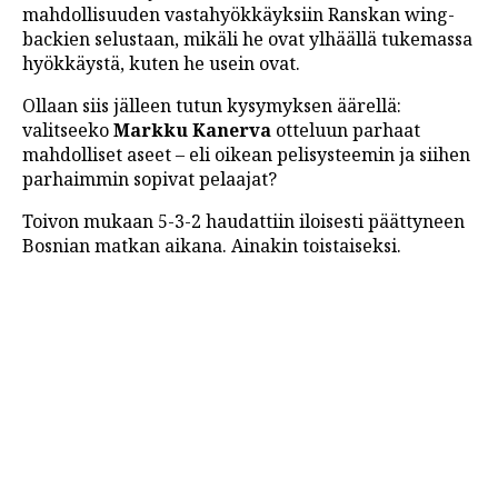
mahdollisuuden vastahyökkäyksiin Ranskan wing-
backien selustaan, mikäli he ovat ylhäällä tukemassa
hyökkäystä, kuten he usein ovat.
Ollaan siis jälleen tutun kysymyksen äärellä:
valitseeko
Markku Kanerva
otteluun parhaat
mahdolliset aseet – eli oikean pelisysteemin ja siihen
parhaimmin sopivat pelaajat?
Toivon mukaan 5-3-2 haudattiin iloisesti päättyneen
Bosnian matkan aikana. Ainakin toistaiseksi.