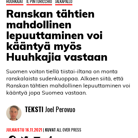
HUUHKAJAT
IL PINTURICCHIO
JALKAPALLO
LINTU VAI KALA
Ranskan tähtien
46 DENTON ROAD
mahdollinen
VIDEOT
lepuuttaminen voi
kääntyä myös
PODCASTIT
Huuhkajia vastaan
KOLUMNIT
Suomen voiton tiellä tiistai-iltana on monta
ranskalaista sudenkuoppaa. Alkaen siitä, että
Ranskan tähtien mahdollinen lepuuttaminen voi
kääntyä jopa Suomea vastaan.
TEKSTI
Joel Perovuo
JULKAISTU 16.11.2021
|
KUVAT
ALL OVER PRESS