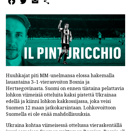
Facebook
Twitter
Email
Share
Huuhkajat piti MM-unelmansa elossa hakemalla
lauantaina 3–1-vierasvoiton Bosnia ja
Hertsegovinasta. Suomi on ennen tiistaina pelattavia
lohkon viimeisiä otteluita kaksi pistettä Ukrainaa
edellä ja kiinni lohkon kakkossijassa, joka veisi
Suomen 12 maan jatkokarsintaan. Lohkovoittoon
Suomella ei ole enää mahdollisuuksia.
Ukraina kohtaa viimeisessä ottelussa vieraskentällä