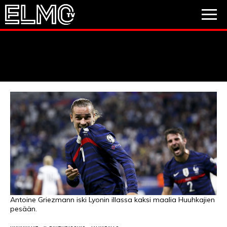
JALKAPALLO
JÄÄKIEKKO
PESÄPALLO
VIDEOT
PODCASTIT
JALKAPALLO
EM2021
Huuhkajat
Veikkausliiga
JÄÄKIEKKO
PESÄPALLO
Valioliiga
Muut sarjat
Antoine Griezmann iski Lyonin illassa kaksi maalia Huuhkajien
pesään.
F1