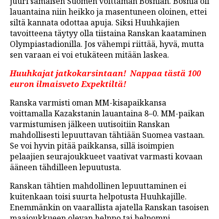
juuri samaisen Suomen voittaman Bosnian. Bosnia oli
lauantaina niin heikko ja masentuneen oloinen, ettei
siltä kannata odottaa apuja. Siksi Huuhkajien
tavoitteena täytyy olla tiistaina Ranskan kaataminen
Olympiastadionilla. Jos vähempi riittää, hyvä, mutta
sen varaan ei voi etukäteen mitään laskea.
Huuhkajat jatkokarsintaan! Nappaa tästä 100
euron ilmaisveto Expektiltä!
Ranska varmisti oman MM-kisapaikkansa
voittamalla Kazakstanin lauantaina 8–0. MM-paikan
varmistumisen jälkeen uutisoitiin Ranskan
mahdollisesti lepuuttavan tähtiään Suomea vastaan.
Se voi hyvin pitää paikkansa, sillä isoimpien
pelaajien seurajoukkueet vaativat varmasti kovaan
ääneen tähdilleen lepuutusta.
Ranskan tähtien mahdollinen lepuuttaminen ei
kuitenkaan toisi suurta helpotusta Huuhkajille.
Enemmänkin on vaarallista ajatella Ranskan tasoisen
maajoukkueen olevan helppo tai helpompi