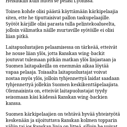
Helsinkiin kuin miten se pelasi Lyonissa.
Toinen kohde olisi päästä käyttämään kärkipelaajia
siten, ette he tiputtaisivat pallon taskupelaajille.
Syötöt kärjille olisi parasta tulla pelintekoalueelta,
jolloin välimatka näille murtaville syötöille ei olisi
liian pitkä.
Laitapuolustajien pelaamisessa on tärkeää, etteivät
he nouse liian ylös, jotta Ranskan wing-backit
joutuvat tulemaan pitkän matkan ylös linjastaan ja
Suomen laitapakeilla on enemmän aikaa löytää
vapaa pelaaja. Toisaalta laitapuolustajat voivat
nostaa myös ylös, jolloin tyhjennettyä laidat saadaan
tyhjennettyä jollekin Suomen keskikenttäpelaajista.
Olennaisinta on, etteivät laitapuolustajat tyydy
seisomaan käsi kädessä Ranskan wing-backien
kanssa.
Suomen kärkipelaajien on tehtävä hyvää yhteistyötä
keskenään ja sijoituttava Ranskan kolmen topparin
väliin tai jos Ranskan linja on litteä, silloin he voivat