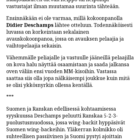
vastustajat ilman muutamaa suurinta tähteään.
Ensinnäkään ei ole varmaa, millä kokoonpanolla
Didier Deschamps
lähtee otteluun. Todennäköisesti
luvassa on korkeintaan sekalainen
avauskokoonpanoa, jossa on avauksen pelaajia ja
vaihtopelaajia sekaisin.
Vähemmälle peliajalle ja vastuulle jääneillä pelaajilla
on kova halu näyttää osaamistaan ja saada jalkansa
oven väliin ensi vuoden MM-kisoihin. Vastassa
saattaa siis olla jopa nälkäisempi joukkue kuin mitä
se olisi ykkösnyrkin ollessa kentällä.
***
Suomen ja Ranskan edellisessä kohtaamisessa
syyskuussa Deschamps peluutti Ranskaa 5-2-3-
puolustusmuodossa, jossa wing-backit hyppäsivät
Suomen wing-backeihin. Yläkerran kolmikko oli
suhteellisen passiivinen ja Suomi pystyi ajoittain