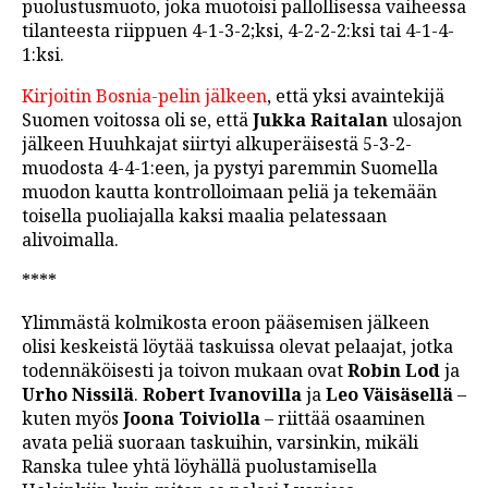
puolustusmuoto, joka muotoisi pallollisessa vaiheessa
tilanteesta riippuen 4-1-3-2;ksi, 4-2-2-2:ksi tai 4-1-4-
1:ksi.
Kirjoitin Bosnia-pelin jälkeen
, että yksi avaintekijä
Suomen voitossa oli se, että
Jukka Raitalan
ulosajon
jälkeen Huuhkajat siirtyi alkuperäisestä 5-3-2-
muodosta 4-4-1:een, ja pystyi paremmin Suomella
muodon kautta kontrolloimaan peliä ja tekemään
toisella puoliajalla kaksi maalia pelatessaan
alivoimalla.
****
Ylimmästä kolmikosta eroon pääsemisen jälkeen
olisi keskeistä löytää taskuissa olevat pelaajat, jotka
todennäköisesti ja toivon mukaan ovat
Robin Lod
ja
Urho Nissilä
.
Robert Ivanovilla
ja
Leo Väisäsellä
–
kuten myös
Joona Toiviolla
– riittää osaaminen
avata peliä suoraan taskuihin, varsinkin, mikäli
Ranska tulee yhtä löyhällä puolustamisella