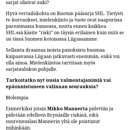
sarjat olisivat auki?
Hyvä vertailukohta on Ruotsin pääsarja SHL. Tietysti
tv-korvaukset, mielenkiinto ja tuote ovat naapurissa
paremmassa kunnossa, mutta ennen kaikkea
SHL:ssä käsite ”riski” on täysin erilainen kuin mitä se
on tässä Suomen kotoisassa Liigassamme.
Sellaista draamaa isoista panoksista huomaa
kaipaavansa Liigaan jatkuvasti enemmän, enkä voi
olla ainoa. Mielenkiintoa tarvitaan myös
sarjataulukon pohjalle.
Tarkoitatko nyt uusia valmentajanimiä vai
epäonnistuneen valinnan seurauksia?
Molempia.
Esimerkiksi jotain
Mikko Mannerta
pidettiin ja
pidetään edelleen Brynäsille riskinä, eikä
suurennuslasi Mannerin yltä ole poistunut
mihinkään.