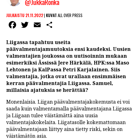
@JukkaRonka
JULKAISTU 21.11.2022
|
KUVAT
ALL OVER PRESS
Facebook
Twitter
Email
Share
Liigassa tapahtuu useita
päävalmentajamuutoksia ensi kaudeksi. Uusien
valmentajien joukossa on uutisoinnin mukaan
esimerkiksi Ässissä Jere Härkälä, HPK:ssa Maso
Lehtonen ja KalPassa Petri Karjalainen. Siis
valmentajia, jotka ovat urallaan ensimmäisen
kerran päävalmentajia Liigassa. Samuel,
millaisia ajatuksia se herättää?
Monenlaisia. Liigan päävalmentajakokemusta ei voi
saada kuin valmentamalla päävalmentajana Liigassa
ja Liigaan tulee väistämättä aina uusia
valmentajakokelaita. Liigatasolle kokemattomaan
päävalmentajaan liittyy aina tietty riski, sekin on
väistämätön asia.