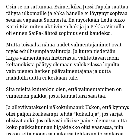
Osin se on sattumaa. Esimerkiksi Jussi Tapola saattaa
tähytä ulkomaille ja ehkä hänelle ei löytynyt sopivaa
seuraa vapaana Suomesta. En myöskään tiedä onko
Karri Kivi miten aktiivinen hakija ja Pekka Virralla
oli ennen SaiPa-lähtöä sopimus ensi kaudeksi.
Mutta toisaalta nämä uudet valmentajanimet ovat
myös edullisempia valintoja. Ja kuten tiedetään
Liiga-valmentajien historiasta, valitettavan moni
keltanokista päätyy olemaan valokeilassa lopulta
vain pienen hetken päävalmentajana ja uutta
mahdollisuutta ei koskaan tule.
Sitä mieltä kuitenkin olen, että valmentaminen on
viimeinen paikka, josta kannattaisi säästää.
Ja alleviivatakseni näkökulmaani: Uskon, että kynnys
olisi paljon korkeampi tehdä ”kokeiluja”, jos sarjat
olisivat auki. Jos oikeasti olisi se paine olemassa, että
koko paikkakunnan liigakiekko olisi vaarassa, niin
uskon, että monessa paikassa tehtäisiin toisenlaisia