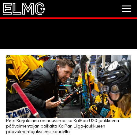
JALKAPALLO
JÄÄKIEKKO
PESÄPALLO
VIDEOT
PODCASTIT
JALKAPALLO
EM2021
Huuhkajat
Veikkausliiga
JÄÄKIEKKO
PESÄPALLO
Valioliiga
Muut sarjat
Petri Karjalainen on nousemassa KalPan U20-joukkueen
päävalmentajan paikalta KalPan Liiga-joukkueen
F1
päävalmentajaksi ensi kaudella.