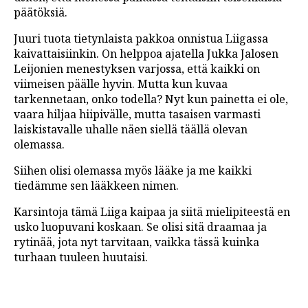
päätöksiä.
Juuri tuota tietynlaista pakkoa onnistua Liigassa
kaivattaisiinkin. On helppoa ajatella Jukka Jalosen
Leijonien menestyksen varjossa, että kaikki on
viimeisen päälle hyvin. Mutta kun kuvaa
tarkennetaan, onko todella? Nyt kun painetta ei ole,
vaara hiljaa hiipivälle, mutta tasaisen varmasti
laiskistavalle uhalle näen siellä täällä olevan
olemassa.
Siihen olisi olemassa myös lääke ja me kaikki
tiedämme sen lääkkeen nimen.
Karsintoja tämä Liiga kaipaa ja siitä mielipiteestä en
usko luopuvani koskaan. Se olisi sitä draamaa ja
rytinää, jota nyt tarvitaan, vaikka tässä kuinka
turhaan tuuleen huutaisi.