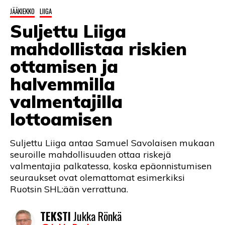
LINTU VAI KALA
JÄÄKIEKKO
LIIGA
Suljettu Liiga
46 DENTON ROAD
mahdollistaa riskien
VIDEOT
ottamisen ja
PODCASTIT
halvemmilla
KOLUMNIT
valmentajilla
lottoamisen
Suljettu Liiga antaa Samuel Savolaisen mukaan
seuroille mahdollisuuden ottaa riskejä
valmentajia palkatessa, koska epäonnistumisen
seuraukset ovat olemattomat esimerkiksi
Ruotsin SHL:ään verrattuna.
TEKSTI
Jukka Rönkä