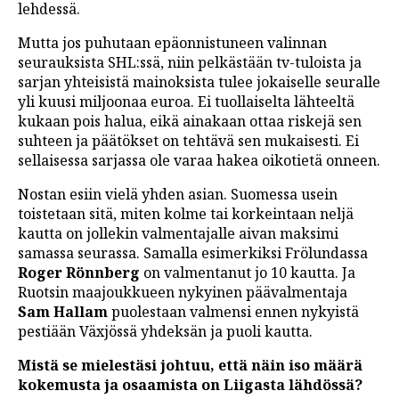
lehdessä.
Mutta jos puhutaan epäonnistuneen valinnan
seurauksista SHL:ssä, niin pelkästään tv-tuloista ja
sarjan yhteisistä mainoksista tulee jokaiselle seuralle
yli kuusi miljoonaa euroa. Ei tuollaiselta lähteeltä
kukaan pois halua, eikä ainakaan ottaa riskejä sen
suhteen ja päätökset on tehtävä sen mukaisesti. Ei
sellaisessa sarjassa ole varaa hakea oikotietä onneen.
Nostan esiin vielä yhden asian. Suomessa usein
toistetaan sitä, miten kolme tai korkeintaan neljä
kautta on jollekin valmentajalle aivan maksimi
samassa seurassa. Samalla esimerkiksi Frölundassa
Roger Rönnberg
on valmentanut jo 10 kautta. Ja
Ruotsin maajoukkueen nykyinen päävalmentaja
Sam Hallam
puolestaan valmensi ennen nykyistä
pestiään Växjössä yhdeksän ja puoli kautta.
Mistä se mielestäsi johtuu, että näin iso määrä
kokemusta ja osaamista on Liigasta lähdössä?