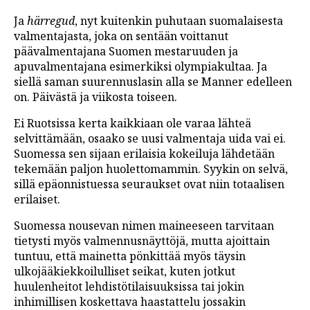
Ja
härregud
, nyt kuitenkin puhutaan suomalaisesta
valmentajasta, joka on sentään voittanut
päävalmentajana Suomen mestaruuden ja
apuvalmentajana esimerkiksi olympiakultaa. Ja
siellä saman suurennuslasin alla se Manner edelleen
on. Päivästä ja viikosta toiseen.
Ei Ruotsissa kerta kaikkiaan ole varaa lähteä
selvittämään, osaako se uusi valmentaja uida vai ei.
Suomessa sen sijaan erilaisia kokeiluja lähdetään
tekemään paljon huolettomammin. Syykin on selvä,
sillä epäonnistuessa seuraukset ovat niin totaalisen
erilaiset.
Suomessa nousevan nimen maineeseen tarvitaan
tietysti myös valmennusnäyttöjä, mutta ajoittain
tuntuu, että mainetta pönkittää myös täysin
ulkojääkiekkoilulliset seikat, kuten jotkut
huulenheitot lehdistötilaisuuksissa tai jokin
inhimillisen koskettava haastattelu jossakin