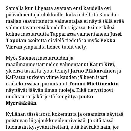
Samalla kun Liigassa avataan ensi kaudella ovi
päävalmentajatulokkaille, kaksi edellistä Kanada-
maljan saavuttanutta valmentajaa ei näytä tällä erää
valmentavan ensi kaudella Liigassa. Esimerkiksi
kolme mestaruutta Tapparassa valmentaneen
Jussi
Tapolan
osoitetta ei vielä tiedetä ja myös
Pekka
Virran
ympäriltä lienee tuolit viety.
Myös Suomen mestaruuden ja
maailmanmestaruuden valmentanut
Karri Kivi
,
yleensä tasaista työtä tehnyt
Jarno Pikkarainen
ja
KalPassa surkean viime kauden jälkeen isosti
osakekurssiaan parantanut
Tommi Miettinenkin
näyttävät jäävän ilman tuoleja. Eikä tietysti sovi
unohtaa sarjakärjestä kengittyä
Jouko
Myrrääkään
.
Kyllähän tässä isosti kokemusta ja osaamista näyttää
poistuvan liigajoukkueiden riveistä. Ja sitä tässä
huomasin kysyväni itseltäni, että kävisikö näin, jos