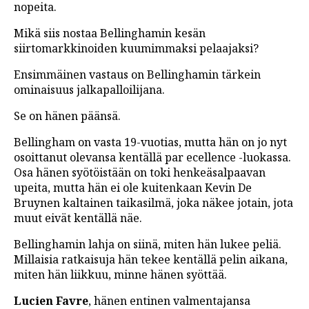
nopeita.
Mikä siis nostaa Bellinghamin kesän
siirtomarkkinoiden kuumimmaksi pelaajaksi?
Ensimmäinen vastaus on Bellinghamin tärkein
ominaisuus jalkapalloilijana.
Se on hänen päänsä.
Bellingham on vasta 19-vuotias, mutta hän on jo nyt
osoittanut olevansa kentällä par ecellence -luokassa.
Osa hänen syötöistään on toki henkeäsalpaavan
upeita, mutta hän ei ole kuitenkaan Kevin De
Bruynen kaltainen taikasilmä, joka näkee jotain, jota
muut eivät kentällä näe.
Bellinghamin lahja on siinä, miten hän lukee peliä.
Millaisia ratkaisuja hän tekee kentällä pelin aikana,
miten hän liikkuu, minne hänen syöttää.
Lucien Favre
, hänen entinen valmentajansa