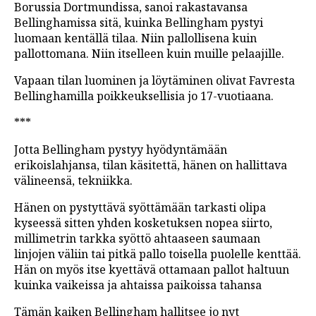
Borussia Dortmundissa, sanoi rakastavansa
Bellinghamissa sitä, kuinka Bellingham pystyi
luomaan kentällä tilaa. Niin pallollisena kuin
pallottomana. Niin itselleen kuin muille pelaajille.
Vapaan tilan luominen ja löytäminen olivat Favresta
Bellinghamilla poikkeuksellisia jo 17-vuotiaana.
***
Jotta Bellingham pystyy hyödyntämään
erikoislahjansa, tilan käsitettä, hänen on hallittava
välineensä, tekniikka.
Hänen on pystyttävä syöttämään tarkasti olipa
kyseessä sitten yhden kosketuksen nopea siirto,
millimetrin tarkka syöttö ahtaaseen saumaan
linjojen väliin tai pitkä pallo toisella puolelle kenttää.
Hän on myös itse kyettävä ottamaan pallot haltuun
kuinka vaikeissa ja ahtaissa paikoissa tahansa
Tämän kaiken Bellingham hallitsee jo nyt