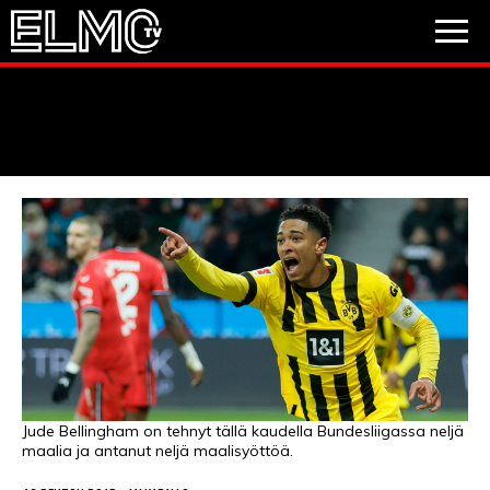
JALKAPALLO
JÄÄKIEKKO
PESÄPALLO
VIDEOT
PODCASTIT
JALKAPALLO
EM2021
Huuhkajat
Veikkausliiga
JÄÄKIEKKO
PESÄPALLO
Valioliiga
Muut sarjat
Jude Bellingham on tehnyt tällä kaudella Bundesliigassa neljä
maalia ja antanut neljä maalisyöttöä.
F1