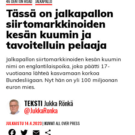
46 DENTON ROAD
JALKAPALLO
LINTU VAI KALA
Tässä on jalkapallon
46 DENTON ROAD
siirtomarkkinoiden
VIDEOT
kesän kuumin ja
tavoitelluin pelaaja
PODCASTIT
KOLUMNIT
Jalkapallon siirtomarkkinoiden kesän kuumin
nimi on englantilaispoika, joka päätti 17-
vuotiaana lähteä kasvamaan korkoa
Bundesliigaan. Nyt hän on yli 100 miljoonan
euron mies.
TEKSTI
Jukka Rönkä
@JukkaRonka
JULKAISTU 14.4.2023
|
KUVAT
ALL OVER PRESS
Facebook
Twitter
Email
Share