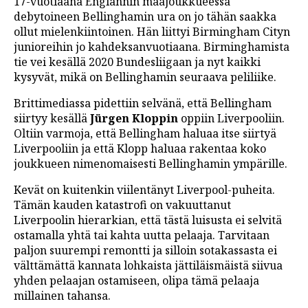
17-vuotiaana Englannin maajoukkueessa
debytoineen Bellinghamin ura on jo tähän saakka
ollut mielenkiintoinen. Hän liittyi Birmingham Cityn
junioreihin jo kahdeksanvuotiaana. Birminghamista
tie vei kesällä 2020 Bundesliigaan ja nyt kaikki
kysyvät, mikä on Bellinghamin seuraava peliliike.
Brittimediassa pidettiin selvänä, että Bellingham
siirtyy kesällä
Jürgen Kloppin
oppiin Liverpooliin.
Oltiin varmoja, että Bellingham haluaa itse siirtyä
Liverpooliin ja että Klopp haluaa rakentaa koko
joukkueen nimenomaisesti Bellinghamin ympärille.
Kevät on kuitenkin viilentänyt Liverpool-puheita.
Tämän kauden katastrofi on vakuuttanut
Liverpoolin hierarkian, että tästä luisusta ei selvitä
ostamalla yhtä tai kahta uutta pelaaja. Tarvitaan
paljon suurempi remontti ja silloin sotakassasta ei
välttämättä kannata lohkaista jättiläismäistä siivua
yhden pelaajan ostamiseen, olipa tämä pelaaja
millainen tahansa.