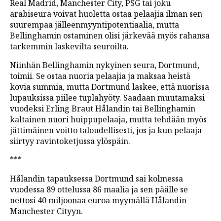
Real Madrid, Manchester City, PSG tai joku
arabiseura voivat huoletta ostaa pelaajia ilman sen
suurempaa jälleenmyyntipotentiaalia, mutta
Bellinghamin ostaminen olisi järkevää myös rahansa
tarkemmin laskevilta seuroilta.
Niinhän Bellinghamin nykyinen seura, Dortmund,
toimii. Se ostaa nuoria pelaajia ja maksaa heistä
kovia summia, mutta Dortmund laskee, että nuorissa
lupauksissa piilee tuplahyöty. Saadaan muutamaksi
vuodeksi Erling Braut Hålandin tai Bellinghamin
kaltainen nuori huippupelaaja, mutta tehdään myös
jättimäinen voitto taloudellisesti, jos ja kun pelaaja
siirtyy ravintoketjussa ylöspäin.
***
Hålandin tapauksessa Dortmund sai kolmessa
vuodessa 89 ottelussa 86 maalia ja sen päälle se
nettosi 40 miljoonaa euroa myymällä Hålandin
Manchester Cityyn.