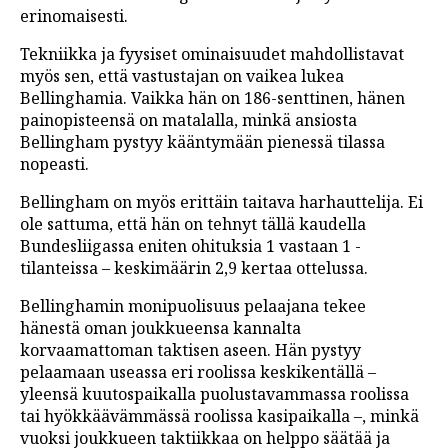
erinomaisesti.
Tekniikka ja fyysiset ominaisuudet mahdollistavat
myös sen, että vastustajan on vaikea lukea
Bellinghamia. Vaikka hän on 186-senttinen, hänen
painopisteensä on matalalla, minkä ansiosta
Bellingham pystyy kääntymään pienessä tilassa
nopeasti.
Bellingham on myös erittäin taitava harhauttelija. Ei
ole sattuma, että hän on tehnyt tällä kaudella
Bundesliigassa eniten ohituksia 1 vastaan 1 -
tilanteissa – keskimäärin 2,9 kertaa ottelussa.
Bellinghamin monipuolisuus pelaajana tekee
hänestä oman joukkueensa kannalta
korvaamattoman taktisen aseen. Hän pystyy
pelaamaan useassa eri roolissa keskikentällä –
yleensä kuutospaikalla puolustavammassa roolissa
tai hyökkäävämmässä roolissa kasipaikalla –, minkä
vuoksi joukkueen taktiikkaa on helppo säätää ja