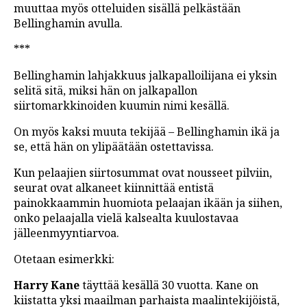
muuttaa myös otteluiden sisällä pelkästään
Bellinghamin avulla.
***
Bellinghamin lahjakkuus jalkapalloilijana ei yksin
selitä sitä, miksi hän on jalkapallon
siirtomarkkinoiden kuumin nimi kesällä.
On myös kaksi muuta tekijää – Bellinghamin ikä ja
se, että hän on ylipäätään ostettavissa.
Kun pelaajien siirtosummat ovat nousseet pilviin,
seurat ovat alkaneet kiinnittää entistä
painokkaammin huomiota pelaajan ikään ja siihen,
onko pelaajalla vielä kalsealta kuulostavaa
jälleenmyyntiarvoa.
Otetaan esimerkki:
Harry Kane
täyttää kesällä 30 vuotta. Kane on
kiistatta yksi maailman parhaista maalintekijöistä,