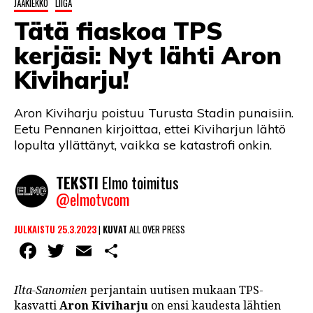
JÄÄKIEKKO
LIIGA
LINTU VAI KALA
Tätä fiaskoa TPS
46 DENTON ROAD
kerjäsi: Nyt lähti Aron
VIDEOT
Kiviharju!
PODCASTIT
Aron Kiviharju poistuu Turusta Stadin punaisiin.
KOLUMNIT
Eetu Pennanen kirjoittaa, ettei Kiviharjun lähtö
lopulta yllättänyt, vaikka se katastrofi onkin.
TEKSTI
Elmo toimitus
@elmotvcom
JULKAISTU 25.3.2023
|
KUVAT
ALL OVER PRESS
Facebook
Twitter
Email
Share
Ilta-Sanomien
perjantain uutisen mukaan TPS-
kasvatti
Aron Kiviharju
on ensi kaudesta lähtien