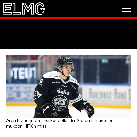
JALKAPALLO
JÄÄKIEKKO
PESÄPALLO
VIDEOT
PODCASTIT
JALKAPALLO
EM2021
Huuhkajat
Veikkausliiga
JÄÄKIEKKO
PESÄPALLO
Valioliiga
Muut sarjat
Aron Kiviharju on ensi kaudella Ilta-Sanomien tietojen
mukaan HIFK:n mies.
F1