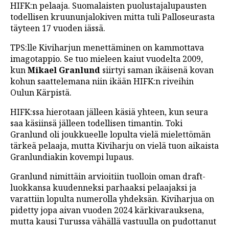
HIFK:n pelaaja. Suomalaisten puolustajalupausten
todellisen kruununjalokiven mitta tuli Palloseurasta
täyteen 17 vuoden iässä.
TPS:lle Kiviharjun menettäminen on kammottava
imagotappio. Se tuo mieleen kaiut vuodelta 2009,
kun
Mikael Granlund
siirtyi saman ikäisenä kovan
kohun saattelemana niin ikään HIFK:n riveihin
Oulun Kärpistä.
HIFK:ssa hierotaan jälleen käsiä yhteen, kun seura
saa käsiinsä jälleen todellisen timantin. Toki
Granlund oli joukkueelle lopulta vielä mielettömän
tärkeä pelaaja, mutta Kiviharju on vielä tuon aikaista
Granlundiakin kovempi lupaus.
Granlund nimittäin arvioitiin tuolloin oman draft-
luokkansa kuudenneksi parhaaksi pelaajaksi ja
varattiin lopulta numerolla yhdeksän. Kiviharjua on
pidetty jopa aivan vuoden 2024 kärkivarauksena,
mutta kausi Turussa vähällä vastuulla on pudottanut