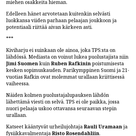
miehen osakkeita hieman.
Edelleen hänet arvotetaan kuitenkin selvästi
luokkansa viiden parhaan pelaajan joukkoon ja
potentiaali riittää aivan kärkeen asti.
***
Kiviharju ei suinkaan ole ainoa, joka TPS:sta on
lähdössä. Mediasta on voinut lukea puolustajista niin
Jimi Suomen
kuin
Ruben Rafkinin
poistumisesta
kesken sopimuskauden. Parikymppinen Suomi ja 21-
vuotias Rafkin ovat molemmat urallaan kriittisessä
vaiheessa.
Näiden kolmen puolustajalupauksen lähdön
lähettämä viesti on selvä. TPS ei ole paikka, jossa
nuori pelaaja uskoo ottavansa seuraavan stepin
urallaan.
Katseet kääntyvät urheilujohtaja
Rauli Uramaan
ja
fysiikkavalmentaja
Risto Rosendahliin
.