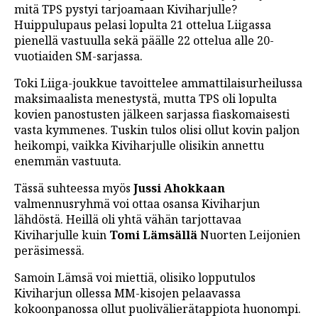
mitä TPS pystyi tarjoamaan Kiviharjulle?
Huippulupaus pelasi lopulta 21 ottelua Liigassa
pienellä vastuulla sekä päälle 22 ottelua alle 20-
vuotiaiden SM-sarjassa.
Toki Liiga-joukkue tavoittelee ammattilaisurheilussa
maksimaalista menestystä, mutta TPS oli lopulta
kovien panostusten jälkeen sarjassa fiaskomaisesti
vasta kymmenes. Tuskin tulos olisi ollut kovin paljon
heikompi, vaikka Kiviharjulle olisikin annettu
enemmän vastuuta.
Tässä suhteessa myös
Jussi Ahokkaan
valmennusryhmä voi ottaa osansa Kiviharjun
lähdöstä. Heillä oli yhtä vähän tarjottavaa
Kiviharjulle kuin
Tomi Lämsällä
Nuorten Leijonien
peräsimessä.
Samoin Lämsä voi miettiä, olisiko lopputulos
Kiviharjun ollessa MM-kisojen pelaavassa
kokoonpanossa ollut puolivälierätappiota huonompi.