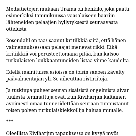
Mediatietojen mukaan Urama oli henkilö, joka päätti
esimerkiksi tammikuussa vaasalaiseen baariin
lähteneiden pelaajien hyllytyksestä seuraavasta
ottelusta.
Rosendahl on taas saanut kritiikkiä siitä, että hänen
valmennuksessaan pelaajat menevät rikki. Eikä
kritiikkiä voi perusteettomana pitää, kun katsoo
turkulaisten loukkaantuneiden listaa viime kaudelta.
Edellä mainituissa asioissa on toisin sanoen kävelty
päävalmentajan yli. Se aiheuttaa ristiriitoja.
Ja tuskinpa puheet seuran sisäisistä ongelmista aivan
tuulesta temmattuja ovat, kun Kiviharjun kaltainen
avoimesti omaa tunnesidettään seuraan tunnustanut
toisen polven turkulaiskiekkoilija haluaa muualle.
***
Oleellista Kiviharjun tapauksessa on kysyä myös,