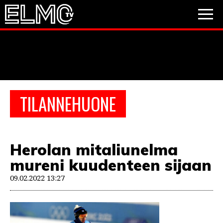
JALKAPALLO
JÄÄKIEKKO
PESÄPALLO
TILANNEHUONE
VIDEOT
PODCASTIT
Herolan mitaliunelma
JALKAPALLO
mureni kuudenteen sijaan
EM2021
Huuhkajat
Veikkausliiga
V
JÄÄKIEKKO
09.02.2022 13:27
PESÄPALLO
Muut sarjat
F1