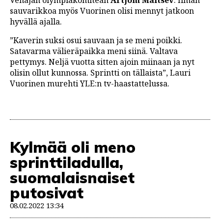
Venäjän olympiakomitean
Artjom Maltsev
. Ilman
sauvarikkoa myös Vuorinen olisi mennyt jatkoon
hyvällä ajalla.
”Kaverin suksi osui sauvaan ja se meni poikki.
Satavarma välieräpaikka meni siinä. Valtava
pettymys. Neljä vuotta sitten ajoin miinaan ja nyt
olisin ollut kunnossa. Sprintti on tällaista”, Lauri
Vuorinen murehti YLE:n tv-haastattelussa.
Kylmää oli meno
sprinttiladulla,
suomalaisnaiset
putosivat
08.02.2022 13:34