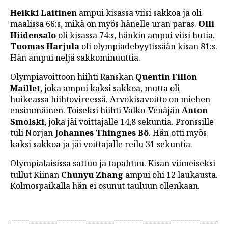
Heikki Laitinen
ampui kisassa viisi sakkoa ja oli
maalissa 66:s, mikä on myös hänelle uran paras.
Olli
Hiidensalo
oli kisassa 74:s, hänkin ampui viisi hutia.
Tuomas Harjula
oli olympiadebyytissään kisan 81:s.
Hän ampui neljä sakkominuuttia.
Olympiavoittoon hiihti Ranskan
Quentin Fillon
Maillet
, joka ampui kaksi sakkoa, mutta oli
huikeassa hiihtovireessä. Arvokisavoitto on miehen
ensimmäinen. Toiseksi hiihti Valko-Venäjän
Anton
Smolski
, joka jäi voittajalle 14,8 sekuntia. Pronssille
tuli Norjan
Johannes Thingnes Bö
. Hän otti myös
kaksi sakkoa ja jäi voittajalle reilu 31 sekuntia.
Olympialaisissa sattuu ja tapahtuu. Kisan viimeiseksi
tullut Kiinan
Chunyu Zhang
ampui ohi 12 laukausta.
Kolmospaikalla hän ei osunut tauluun ollenkaan.