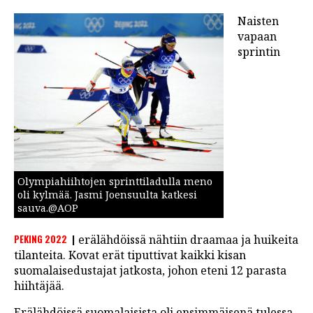
Naisten
vapaan
sprintin
Olympiahiihtojen sprinttiladulla meno
oli kylmää. Jasmi Joensuulta katkesi
sauva.@AOP
PEKING 2022
erälähdöissä nähtiin draamaa ja huikeita
tilanteita. Kovat erät tiputtivat kaikki kisan
suomalaisedustajat jatkosta, johon eteni 12 parasta
hiihtäjää.
Erälähdöissä suomalaisista oli ensimmäisenä tulessa