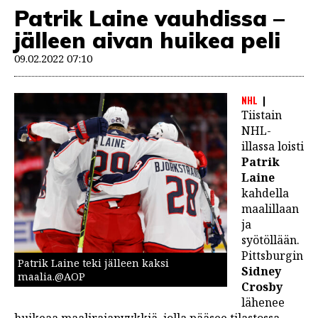
Patrik Laine vauhdissa –
jälleen aivan huikea peli
09.02.2022 07:10
NHL
Tiistain
NHL-
illassa loisti
Patrik
Laine
kahdella
maalillaan
ja
syötöllään.
Pittsburgin
Patrik Laine teki jälleen kaksi
Sidney
maalia.@AOP
Crosby
lähenee