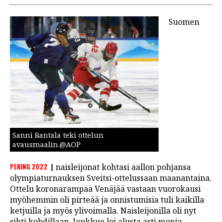
Suomen
Sanni Rantala teki ottelun
avausmaalin.@AOP
PEKING 2022
naisleijonat kohtasi aallon pohjansa
olympiaturnauksen Sveitsi-ottelussaan maanantaina.
Ottelu koronarampaa Venäjää vastaan vuorokausi
myöhemmin oli pirteää ja onnistumisia tuli kaikilla
ketjuilla ja myös ylivoimalla. Naisleijonilla oli nyt
sihti kohdillaan. Joukkue loi alusta asti monia