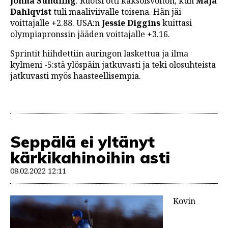
Jonna Sundling
. Ruotsi otti kaksoisvoiton, kun
Maja
Dahlqvist
tuli maaliviivalle toisena. Hän jäi
voittajalle +2.88. USA:n
Jessie Diggins
kuittasi
olympiapronssin jääden voittajalle +3.16.
Sprintit hiihdettiin auringon laskettua ja ilma
kylmeni -5:stä ylöspäin jatkuvasti ja teki olosuhteista
jatkuvasti myös haasteellisempia.
Seppälä ei yltänyt
kärkikahinoihin asti
08.02.2022 12:11
Kovin