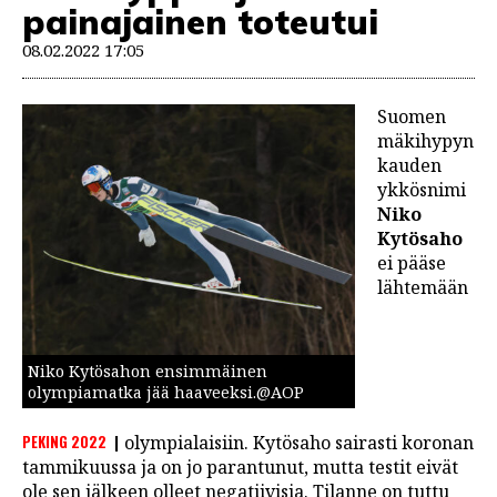
painajainen toteutui
08.02.2022 17:05
Suomen
mäkihypyn
kauden
ykkösnimi
Niko
Kytösaho
ei pääse
lähtemään
Niko Kytösahon ensimmäinen
olympiamatka jää haaveeksi.@AOP
PEKING 2022
olympialaisiin. Kytösaho sairasti koronan
tammikuussa ja on jo parantunut, mutta testit eivät
ole sen jälkeen olleet negatiivisia. Tilanne on tuttu