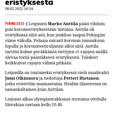
eristyksestä
08.02.2022 16:34
PEKING 2022
Leijonien
Marko Anttila
pääsi vihdoin
pois koroaneristyksestään tiistaina. Anttila oli
eristyksissä siitä asti, kun joukkue saapui Pekingiin
viime viikolla. Pelaaja sairasti koronan tammikuun
lopulla ja koronatestiruljanssi alkoi siitä. Anttila
tarvitsi kolme peräkkäistä tiettyjen ct-rajojen sisällä
olevaa testiä päästäkseen eristyksestä. Tulokset
keikkuivat rajojen välissä pitkään.
Leijonilla on toistaiseksi eristyksessä vielä maalivahti
Jussi Olkinuora
ja tiedottaja
Petteri Hietanen
,
jotka eristettiin maanantaina. Heidän tilanteensa on
samankaltainen kuin Anttilan.
Leijonat alkaa olympiaurakkansa torstaina ottelulla
Slovakiaa vastaan kello 10.40.