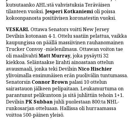
kutsutaanko AHL:stä vahvistuksia Teräväisen
tilanteen vuoksi.
Jesperi Kotkaniemi
oli poissa
kokoonpanosta positiivisen koronatestin vuoksi.
VESKARI.
Ottawa Senators voitti New Jersey
Devilsin kotonaan 4-1. Ottelu saatiin pelattua, vaikka
kaupungissa on päällä massiivinen rauhanomainen
Trucker Convoy -mielenilmaus. Ottawan voiton tae
oli maalivahti
Matt Murray
, joka pysäytti 32
kiekkoa. Seläntaakse lirahti ainoastaan ottelun
avausmaali, jonka teki Devilsin
Nico Hischier
ylivoimalla ensimmäisen erän puolivälin tuntumassa.
Senatorsin
Connor Brown
palasi 10 ottelun
sairastauon jälkeen pelipaitaan. Leukamurtuma on
parantunut pelikuntoon ja sitä juhlittiin tehoin 1+1.
Devilsin
PK Subban
juhli puolestaan 800:ta NHL-
runkosarjan otteluaan. Hallissa oli hurraamassa
voittoa 500-päinen yleisö.