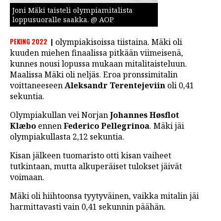
Joni Mäki taisteli olympiamitalista
loppusuoralle saakka. @ AOP
PEKING 2022
olympiakisoissa tiistaina. Mäki oli
kuuden miehen finaalissa pitkään viimeisenä,
kunnes nousi lopussa mukaan mitalitaisteluun.
Maalissa Mäki oli neljäs. Eroa pronssimitalin
voittaneeseen
Aleksandr Terentejeviin
oli 0,41
sekuntia.
Olympiakullan vei Norjan
Johannes Høsflot
Klæbo
ennen
Federico Pellegrinoa
. Mäki jäi
olympiakullasta 2,12 sekuntia.
Kisan jälkeen tuomaristo otti kisan vaiheet
tutkintaan, mutta alkuperäiset tulokset jäivät
voimaan.
Mäki oli hiihtoonsa tyytyväinen, vaikka mitalin jäi
harmittavasti vain 0,41 sekunnin päähän.