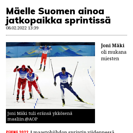
Mäelle Suomen ainoa
jatkopaikka sprintissä
08.02.2022 13:39
Joni Mäki
oli mukana
miesten
Joni Mäki tuli eränsä ykkösenä
maaliin.@AOP
PEKING 2022
maastohiihdon sprintin viidennessä