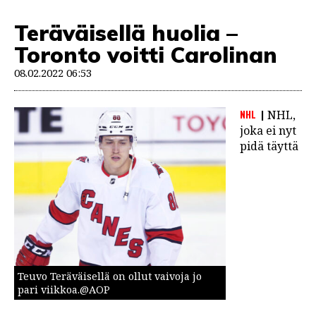
Teräväisellä huolia –
Toronto voitti Carolinan
08.02.2022 06:53
NHL
NHL,
joka ei nyt
pidä täyttä
Teuvo Teräväisellä on ollut vaivoja jo
pari viikkoa.@AOP