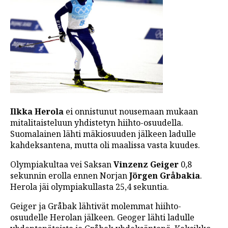
LINTU VAI KALA
46 DENTON ROAD
VIDEOT
PODCASTIT
KOLUMNIT
Ilkka Herola
ei onnistunut nousemaan mukaan
mitalitaisteluun yhdistetyn hiihto-osuudella.
Suomalainen lähti mäkiosuuden jälkeen ladulle
kahdeksantena, mutta oli maalissa vasta kuudes.
Olympiakultaa vei Saksan
Vinzenz Geiger
0,8
sekunnin erolla ennen Norjan
Jörgen Gråbakia
.
Herola jäi olympiakullasta 25,4 sekuntia.
Geiger ja Gråbak lähtivät molemmat hiihto-
osuudelle Herolan jälkeen. Geoger lähti ladulle