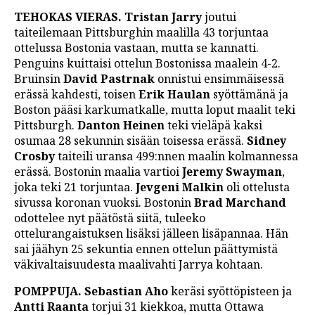
TEHOKAS VIERAS. Tristan Jarry
joutui
taiteilemaan Pittsburghin maalilla 43 torjuntaa
ottelussa Bostonia vastaan, mutta se kannatti.
Penguins kuittaisi ottelun Bostonissa maalein 4-2.
Bruinsin
David Pastrnak
onnistui ensimmäisessä
erässä kahdesti, toisen
Erik Haulan
syöttämänä ja
Boston pääsi karkumatkalle, mutta loput maalit teki
Pittsburgh.
Danton Heinen
teki vieläpä kaksi
osumaa 28 sekunnin sisään toisessa erässä.
Sidney
Crosby
taiteili uransa 499:nnen maalin kolmannessa
erässä. Bostonin maalia vartioi
Jeremy Swayman
,
joka teki 21 torjuntaa.
Jevgeni Malkin
oli ottelusta
sivussa koronan vuoksi. Bostonin
Brad Marchand
odottelee nyt päätöstä siitä, tuleeko
ottelurangaistuksen lisäksi jälleen lisäpannaa. Hän
sai jäähyn 25 sekuntia ennen ottelun päättymistä
väkivaltaisuudesta maalivahti Jarrya kohtaan.
POMPPUJA. Sebastian Aho
keräsi syöttöpisteen ja
Antti Raanta
torjui 31 kiekkoa, mutta Ottawa