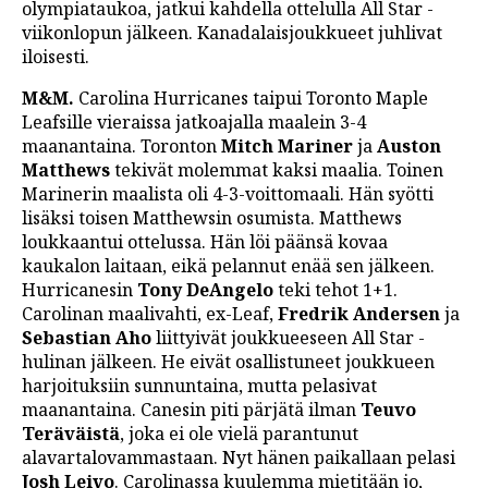
olympiataukoa, jatkui kahdella ottelulla All Star -
viikonlopun jälkeen. Kanadalaisjoukkueet juhlivat
iloisesti.
M&M.
Carolina Hurricanes taipui Toronto Maple
Leafsille vieraissa jatkoajalla maalein 3-4
maanantaina. Toronton
Mitch Mariner
ja
Auston
Matthews
tekivät molemmat kaksi maalia. Toinen
Marinerin maalista oli 4-3-voittomaali. Hän syötti
lisäksi toisen Matthewsin osumista. Matthews
loukkaantui ottelussa. Hän löi päänsä kovaa
kaukalon laitaan, eikä pelannut enää sen jälkeen.
Hurricanesin
Tony DeAngelo
teki tehot 1+1.
Carolinan maalivahti, ex-Leaf,
Fredrik Andersen
ja
Sebastian Aho
liittyivät joukkueeseen All Star -
hulinan jälkeen. He eivät osallistuneet joukkueen
harjoituksiin sunnuntaina, mutta pelasivat
maanantaina. Canesin piti pärjätä ilman
Teuvo
Teräväistä
, joka ei ole vielä parantunut
alavartalovammastaan. Nyt hänen paikallaan pelasi
Josh Leivo
. Carolinassa kuulemma mietitään jo,