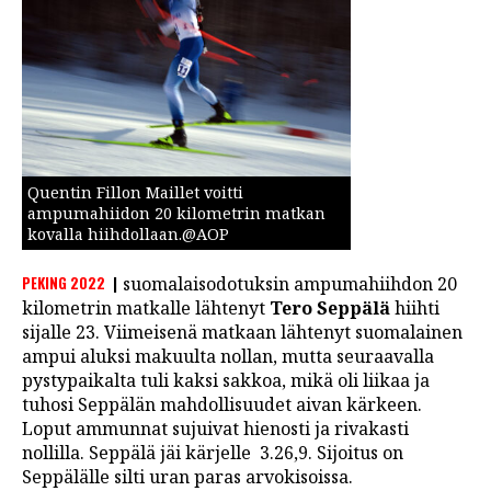
Quentin Fillon Maillet voitti
ampumahiidon 20 kilometrin matkan
kovalla hiihdollaan.@AOP
PEKING 2022
suomalaisodotuksin ampumahiihdon 20
kilometrin matkalle lähtenyt
Tero Seppälä
hiihti
sijalle 23. Viimeisenä matkaan lähtenyt suomalainen
ampui aluksi makuulta nollan, mutta seuraavalla
pystypaikalta tuli kaksi sakkoa, mikä oli liikaa ja
tuhosi Seppälän mahdollisuudet aivan kärkeen.
Loput ammunnat sujuivat hienosti ja rivakasti
nollilla. Seppälä jäi kärjelle 3.26,9. Sijoitus on
Seppälälle silti uran paras arvokisoissa.