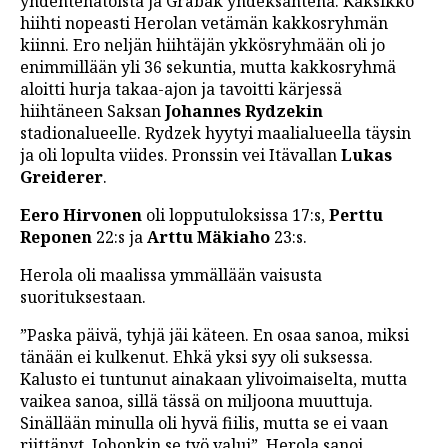
yhdentenätoista ja Gråbak yhdeksäntenä. Kaksikko
hiihti nopeasti Herolan vetämän kakkosryhmän
kiinni. Ero neljän hiihtäjän ykkösryhmään oli jo
enimmillään yli 36 sekuntia, mutta kakkosryhmä
aloitti hurja takaa-ajon ja tavoitti kärjessä
hiihtäneen Saksan
Johannes Rydzekin
stadionalueelle. Rydzek hyytyi maalialueella täysin
ja oli lopulta viides. Pronssin vei Itävallan
Lukas
Greiderer
.
Eero Hirvonen
oli lopputuloksissa 17:s,
Perttu
Reponen
22:s ja
Arttu Mäkiaho
23:s.
Herola oli maalissa ymmällään vaisusta
suorituksestaan.
”Paska päivä, tyhjä jäi käteen. En osaa sanoa, miksi
tänään ei kulkenut. Ehkä yksi syy oli suksessa.
Kalusto ei tuntunut ainakaan ylivoimaiselta, mutta
vaikea sanoa, sillä tässä on miljoona muuttuja.
Sinällään minulla oli hyvä fiilis, mutta se ei vaan
riittänyt. Johonkin se työ valui”, Herola sanoi.