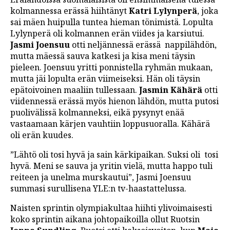
kolmannessa erässä hiihtänyt
Katri Lylynperä
, joka
sai mäen huipulla tuntea hieman tönimistä. Lopulta
Lylynperä oli kolmannen erän viides ja karsiutui.
Jasmi Joensuu
otti neljännessä erässä nappilähdön,
mutta mäessä sauva katkesi ja kisa meni täysin
pieleen. Joensuu yritti ponnistella ryhmän mukaan,
mutta jäi lopulta erän viimeiseksi. Hän oli täysin
epätoivoinen maaliin tullessaan.
Jasmin Kähärä
otti
viidennessä erässä myös hienon lähdön, mutta putosi
puolivälissä kolmanneksi, eikä pysynyt enää
vastaamaan kärjen vauhtiin loppusuoralla. Kähärä
oli erän kuudes.
”Lähtö oli tosi hyvä ja sain kärkipaikan. Suksi oli tosi
hyvä. Meni se sauva ja yritin vielä, mutta happo tuli
reiteen ja unelma murskautui”, Jasmi Joensuu
summasi surullisena YLE:n tv-haastattelussa.
Naisten sprintin olympiakultaa hiihti ylivoimaisesti
koko sprintin aikana johtopaikoilla ollut Ruotsin