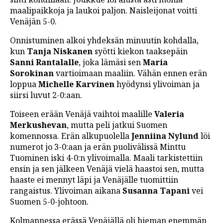
maalipaikkoja ja laukoi paljon. Naisleijonat voitti
Venäjän 5-0.
Onnistuminen alkoi yhdeksän minuutin kohdalla,
kun
Tanja Niskanen
syötti kiekon taaksepäin
Sanni Rantalalle
, joka lämäsi sen
Maria
Sorokinan
vartioimaan maaliin. Vähän ennen erän
loppua
Michelle Karvinen
hyödynsi ylivoiman ja
siirsi luvut 2-0:aan.
Toiseen erään Venäjä vaihtoi maalille
Valeria
Merkushevan
, mutta peli jatkui Suomen
komennossa. Erän alkupuolella
Jenniina Nylund
löi
numerot jo 3-0:aan ja erän puolivälissä Minttu
Tuominen iski 4-0:n ylivoimalla. Maali tarkistettiin
ensin ja sen jälkeen Venäjä vielä haastoi sen, mutta
haaste ei mennyt läpi ja Venäjälle tuomittiin
rangaistus. Ylivoiman aikana
Susanna Tapani
vei
Suomen 5-0-johtoon.
Kolmannessa erässä Venäjällä oli hieman enemmän