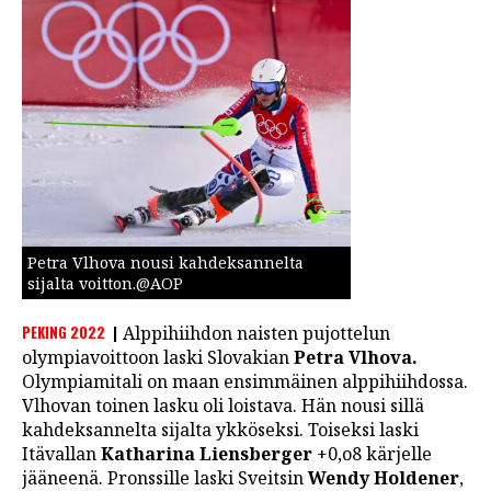
Petra Vlhova nousi kahdeksannelta
sijalta voitton.@AOP
PEKING 2022
Alppihiihdon naisten pujottelun
olympiavoittoon laski Slovakian
Petra Vlhova.
Olympiamitali on maan ensimmäinen alppihiihdossa.
Vlhovan toinen lasku oli loistava. Hän nousi sillä
kahdeksannelta sijalta ykköseksi. Toiseksi laski
Itävallan
Katharina Liensberger
+0,o8 kärjelle
jääneenä. Pronssille laski Sveitsin
Wendy Holdener
,