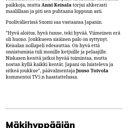
paikkoja, mutta
Anni Keisala
torjui ahkerasti
maalillaan ja piti sen puhtaana loppuun asti.
Puolivälierissä Suomi saa vastaansa Japanin.
”Hyvä aloitus, hyvä tunne, teki hyvää. Viimeinen erä
oli huono. Joukkueen sisäinen palo on syttynyt.
Keisalan nollapeli edesauttaa. On hyvä että
onnistumisia tuli monille ketjuille ja pelaajille.
Niskasen kenttä jatkoi hyvää toimintaa, mutta
nostan kyllä kaikki kentät. Japani on luisteleva ja
sitkeä joukkue”, päävalmentaja
Juuso Toivola
kommentoi TV5:n haastattelussa.
Mäkihyppääjän