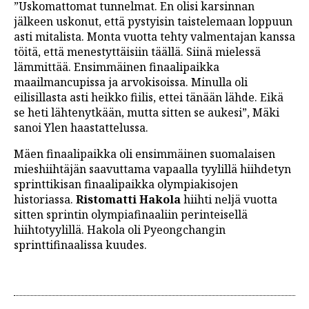
”Uskomattomat tunnelmat. En olisi karsinnan
jälkeen uskonut, että pystyisin taistelemaan loppuun
asti mitalista. Monta vuotta tehty valmentajan kanssa
töitä, että menestyttäisiin täällä. Siinä mielessä
lämmittää. Ensimmäinen finaalipaikka
maailmancupissa ja arvokisoissa. Minulla oli
eilisillasta asti heikko fiilis, ettei tänään lähde. Eikä
se heti lähtenytkään, mutta sitten se aukesi”, Mäki
sanoi Ylen haastattelussa.
Mäen finaalipaikka oli ensimmäinen suomalaisen
mieshiihtäjän saavuttama vapaalla tyylillä hiihdetyn
sprinttikisan finaalipaikka olympiakisojen
historiassa.
Ristomatti Hakola
hiihti neljä vuotta
sitten sprintin olympiafinaaliin perinteisellä
hiihtotyylillä. Hakola oli Pyeongchangin
sprinttifinaalissa kuudes.