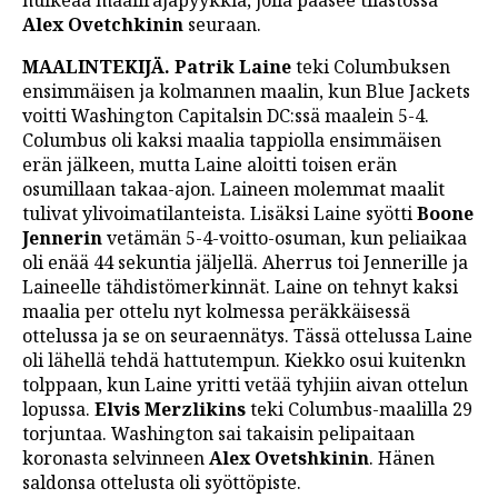
huikeaa maalirajapyykkiä, jolla pääsee tilastossa
Alex Ovetchkinin
seuraan.
MAALINTEKIJÄ. Patrik Laine
teki Columbuksen
ensimmäisen ja kolmannen maalin, kun Blue Jackets
voitti Washington Capitalsin DC:ssä maalein 5-4.
Columbus oli kaksi maalia tappiolla ensimmäisen
erän jälkeen, mutta Laine aloitti toisen erän
osumillaan takaa-ajon. Laineen molemmat maalit
tulivat ylivoimatilanteista. Lisäksi Laine syötti
Boone
Jennerin
vetämän 5-4-voitto-osuman, kun peliaikaa
oli enää 44 sekuntia jäljellä. Aherrus toi Jennerille ja
Laineelle tähdistömerkinnät. Laine on tehnyt kaksi
maalia per ottelu nyt kolmessa peräkkäisessä
ottelussa ja se on seuraennätys. Tässä ottelussa Laine
oli lähellä tehdä hattutempun. Kiekko osui kuitenkn
tolppaan, kun Laine yritti vetää tyhjiin aivan ottelun
lopussa.
Elvis Merzlikins
teki Columbus-maalilla 29
torjuntaa. Washington sai takaisin pelipaitaan
koronasta selvinneen
Alex Ovetshkinin
. Hänen
saldonsa ottelusta oli syöttöpiste.