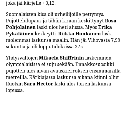
joka jäi kärjelle +0,12.
Suomalaisten kisa oli urheilijoille pettymys.
Pujottelulupaus ja tähän kisaan keskittynyt
Rosa
Pohjolainen
laski ulos heti alussa. Myös
Erika
Pykäläinen
keskeytti.
Riikka Honkanen
laski
molemmat laskunsa maalin. Hän jäi Vlhovasta 7,99
sekuntia ja oli lopputuloksissa 37:s.
Yhdysvaltojen
Mikaela Shiffrinin
laskeminen
olympialaisissa ei suju sekään. Ennakkosuosikki
pujotteli ulos aivan avauskierroksen ensimmäisillä
metreillä. Kärkiajassa laskunsa aikana kiinni ollut
Ruotsin
Sara Hector
laski ulos toisen laskunsa
lopussa.