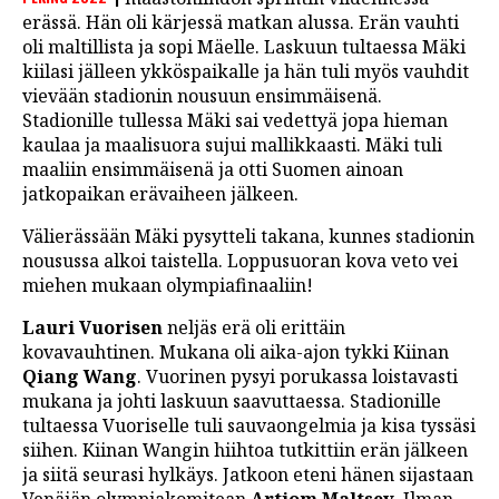
erässä. Hän oli kärjessä matkan alussa. Erän vauhti
oli maltillista ja sopi Mäelle. Laskuun tultaessa Mäki
kiilasi jälleen ykköspaikalle ja hän tuli myös vauhdit
vievään stadionin nousuun ensimmäisenä.
Stadionille tullessa Mäki sai vedettyä jopa hieman
kaulaa ja maalisuora sujui mallikkaasti. Mäki tuli
maaliin ensimmäisenä ja otti Suomen ainoan
jatkopaikan erävaiheen jälkeen.
Välierässään Mäki pysytteli takana, kunnes stadionin
nousussa alkoi taistella. Loppusuoran kova veto vei
miehen mukaan olympiafinaaliin!
Lauri Vuorisen
neljäs erä oli erittäin
kovavauhtinen. Mukana oli aika-ajon tykki Kiinan
Qiang Wang
. Vuorinen pysyi porukassa loistavasti
mukana ja johti laskuun saavuttaessa. Stadionille
tultaessa Vuoriselle tuli sauvaongelmia ja kisa tyssäsi
siihen. Kiinan Wangin hiihtoa tutkittiin erän jälkeen
ja siitä seurasi hylkäys. Jatkoon eteni hänen sijastaan