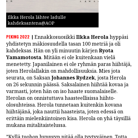
Ilkka Herola lähtee ladulle
kahdeksantena@AOP
PEKING 2022
Ennakkosuosikki
Ilkka Herola
hyppäsi
yhdistetyn mäkiosuudella tasan 100 metriä ja oli
kahdeksas. Hän on yli minuutin kärjen
Ryota
Yamamotosta
. Mitään ei ole kuitenkaan vielä
menetetty. Japanilainen ei ole ryhmän paras hiihtäjä,
joten Herolallakin on mahdollisuuksia. Mies jota
seurata, on Saksan
Johannes Rydzek
, josta Herola
on 26 sekunnin päässä. Saksalainen hiihtää kovaa ja
varmasti, joten hän on iso haaste suomalaiselle.
Herolan on onnistuttava haasteellisissa hiihto-
olosuhteissa. Herola tunnetaan kuitenkin kovana
hiihtäjänä, joka nauttii haasteista, joten edessä on
erittäin mielenkiintoinen kisa. Herola on yhä täysillä
mukana mitalitaistelussa.
”Kyllä tuohon hyppyyn pitää olla tyytyväinen. Totta