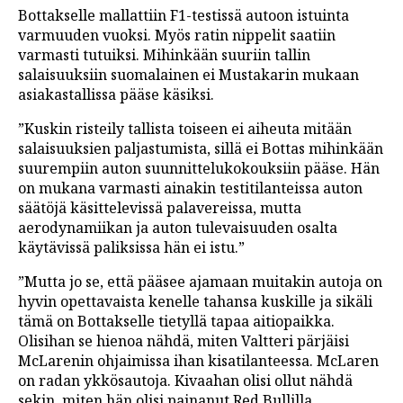
Bottakselle mallattiin F1-testissä autoon istuinta
varmuuden vuoksi. Myös ratin nippelit saatiin
varmasti tutuiksi. Mihinkään suuriin tallin
salaisuuksiin suomalainen ei Mustakarin mukaan
asiakastallissa pääse käsiksi.
”Kuskin risteily tallista toiseen ei aiheuta mitään
salaisuuksien paljastumista, sillä ei Bottas mihinkään
suurempiin auton suunnittelukokouksiin pääse. Hän
on mukana varmasti ainakin testitilanteissa auton
säätöjä käsittelevissä palavereissa, mutta
aerodynamiikan ja auton tulevaisuuden osalta
käytävissä paliksissa hän ei istu.”
”Mutta jo se, että pääsee ajamaan muitakin autoja on
hyvin opettavaista kenelle tahansa kuskille ja sikäli
tämä on Bottakselle tietyllä tapaa aitiopaikka.
Olisihan se hienoa nähdä, miten Valtteri pärjäisi
McLarenin ohjaimissa ihan kisatilanteessa. McLaren
on radan ykkösautoja. Kivaahan olisi ollut nähdä
sekin, miten hän olisi painanut Red Bullilla