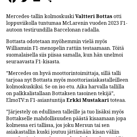
Mercedes-tallin kolmoskuski
Valtteri Bottas
otti
loppuviikolla tuntumaa McLarenin vuoden 2023 F1-
autoon testirundilla Barcelonan radalla.
Bottasta odotetaan myöhemmin vielä myös
Williamsin F1-menopelin rattiin testaamaan. Töitä
suomalaisella siis piisaa samalla, kun hän unelmoi
seuraavasta F1-kisasta.
”Mercedes on hyvä moottorintoimittaja, sillä talli
tarjoaa nyt Bottasta myös moottoriasiakastalleilleen
kolmoskuskiksi. Se on iso etu. Aika harvalla tallilla
on palkkalistallaan Bottaksen tasoinen tekijä”,
ElmoTV:n F1-asiantuntija
Erkki Mustakari
toteaa.
”Järjestely on edullinen talleille ja tuo lisäksi myös
Bottakselle mahdollisuuden päästä kisaamaan jopa
kolmessa eri tallissa, jos joku Mersun tai sen
asiakastallin kuski joutuu jättämään kisan väliin