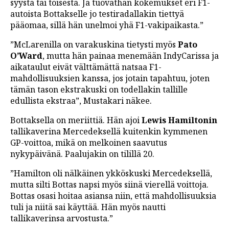
syystä tai toisesta. Ja tuovathan kokemukset eri F1-
autoista Bottakselle jo testiradallakin tiettyä
pääomaa, sillä hän unelmoi yhä F1-vakipaikasta.”
”McLarenilla on varakuskina tietysti myös
Pato
O’Ward
, mutta hän painaa menemään IndyCarissa ja
aikataulut eivät välttämättä natsaa F1-
mahdollisuuksien kanssa, jos jotain tapahtuu, joten
tämän tason ekstrakuski on todellakin tallille
edullista ekstraa”, Mustakari näkee.
Bottaksella on meriittiä. Hän ajoi
Lewis Hamiltonin
tallikaverina Mercedeksellä kuitenkin kymmenen
GP-voittoa, mikä on melkoinen saavutus
nykypäivänä. Paalujakin on tilillä 20.
”Hamilton oli nälkäinen ykköskuski Mercedeksellä,
mutta silti Bottas napsi myös siinä vierellä voittoja.
Bottas osasi hoitaa asiansa niin, että mahdollisuuksia
tuli ja niitä sai käyttää. Hän myös nautti
tallikaverinsa arvostusta.”