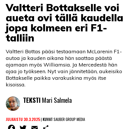
Valtteri Bottakselle voi
LINTU VAI KALA
aueta ovi tällä kaudella
46 DENTON ROAD
jopa kolmeen eri F1-
VIDEOT
talliin
PODCASTIT
Valtteri Bottas pääsi testaamaan McLarenin F1-
KOLUMNIT
autoa ja kauden aikana hän saattaa päästä
ajamaan myös Williamsia. Ja Mercedestä hän
ajaa jo työkseen. Nyt vain jännitetään, aukeisiko
Bottakselle paikka varakuskina myös itse
kisoissa.
TEKSTI
Mari Salmela
JULKAISTU 30.3.2025
|
KUVAT
SAUBER GROUP MEDIA
Facebook
Twitter
Email
Share