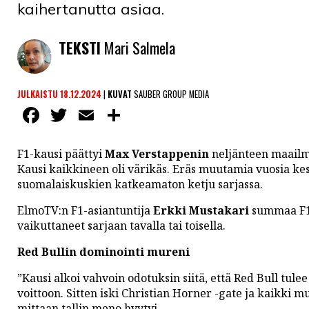
kaihertanutta asiaa.
TEKSTI
Mari Salmela
JULKAISTU 18.12.2024
|
KUVAT
SAUBER GROUP MEDIA
Facebook
Twitter
Email
Share
F1-kausi päättyi
Max Verstappenin
neljänteen maailm
Kausi kaikkineen oli värikäs. Eräs muutamia vuosia kes
suomalaiskuskien katkeamaton ketju sarjassa.
ElmoTV:n F1-asiantuntija
Erkki Mustakari
summaa F1-
vaikuttaneet sarjaan tavalla tai toisella.
Red Bullin dominointi mureni
”Kausi alkoi vahvoin odotuksin siitä, että Red Bull tul
voittoon. Sitten iski Christian Horner -gate ja kaikki 
mittaan tallin meno hyytyi.