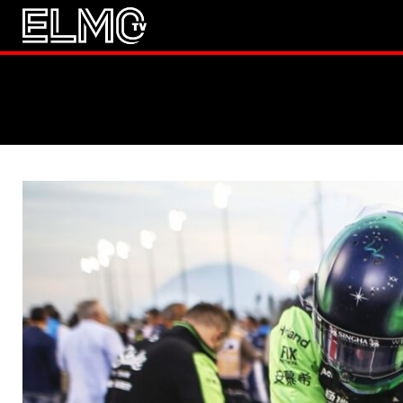
JALKAPALLO
EM2021
Huuhkaja
JÄÄKIEKKO
PESÄPALLO
F1
LINTU VAI KALA
46 DENTON ROAD
VIDEOT