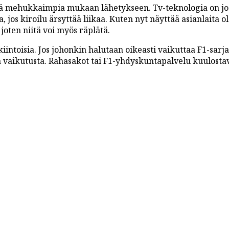
itä mehukkaimpia mukaan lähetykseen. Tv-teknologia on jo
, jos kiroilu ärsyttää liikaa. Kuten nyt näyttää asianlaita o
joten niitä voi myös räplätä.
iintoisia. Jos johonkin halutaan oikeasti vaikuttaa F1-sarja
a vaikutusta. Rahasakot tai F1-yhdyskuntapalvelu kuulosta