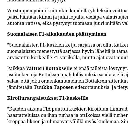
Verstappen poimi kuitenkin kaudella yhdeksän voittoa,
pääsi häntään kiinni ja juhli lopulta vieläpä valmistaji
autonsa ratissa, eikä pystynyt tuomaan juuri mitään val
Suomalaisen F1-aikakauden päättyminen
”Suomalaisten F1-kuskien ketju sarjassa on ollut katke
suomalaisten menestystä sarjassa hyvin läheltä ja tämä 
arvostettu korkealle F1-varikolla, mutta ajat ovat muu
Paikkaa
Valtteri Bottakselle
ei enää talleista löytyny
useita kertoja Bottaksen mahdollisuuksia saada vielä a
salaa, että joku onnenkantamoinen Bottaksen sittenkin no
jännitetään
Tuukka Taposen
edesottamuksia. Ja tiety
Kiroilurangaistukset F1-kuskeille
”Kauden aikana FIA puuttui kuskien kiroiluun tiimiradi
haastatteluissa on ihan turhaa ja otsikoissa vielä turh
kroppaa likoon ja uhmaavat välillä myös kuolemaa. Siin