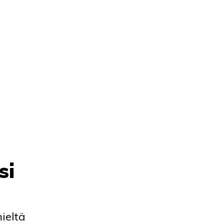
si
ieltä