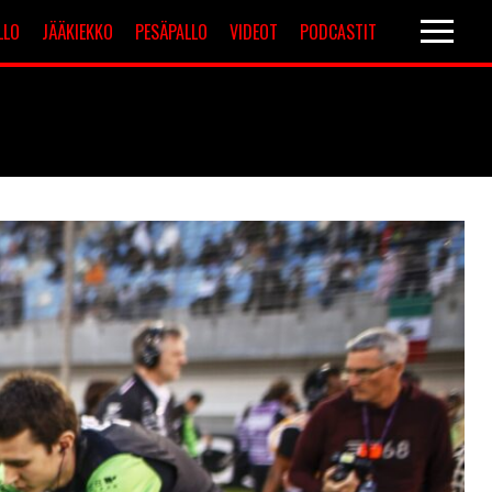
LLO
JÄÄKIEKKO
PESÄPALLO
VIDEOT
PODCASTIT
Valioliiga
Muut sarjat