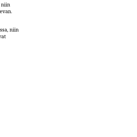
 niin
levan.
ssa, niin
vat