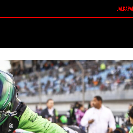
JALKAPA
t
Veikkausliiga