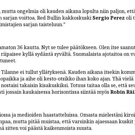
 mutta ongelmia oli kauden aikana lopulta niin paljon, et
en sarjan voittoa. Red Bullin kakkoskuski
Sergio Perez
oli 
mistajien sarjan taisteluun.”
amaton 36 kautta. Nyt se tulee päätökseen. Olen itse saanu
riipaisee kyllä sydäntä syvältä. Suomalaista ajotaitoa on 
ttuneet.
t. Tilanne ei tullut yllätyksenä. Kauden aikana itsekin kom
jopaikka ja aihe oli kesto-otsikko ihan koko ajan. Yhä viel
staisi takaisin kisakuskiksi. Totuus taitaa olla se, että s
sti jossain kaukaisessa horisontissa siintää myös
Robin Rä
ossa ja medioiden haastatteluissa. Omasta mielestäni kiroi
empaa, mutta pitää muistaa, että varsinkin ajaessaan kuskit 
ä sitten voi päästä kaikenmoista suusta.