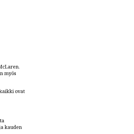
McLaren.
in myös
kaikki ovat
ta
 ja kauden