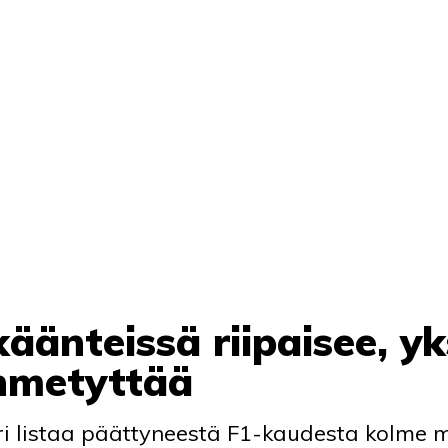
äänteissä riipaisee, yk
ihmetyttää
ri listaa päättyneestä F1-kaudesta kolme m