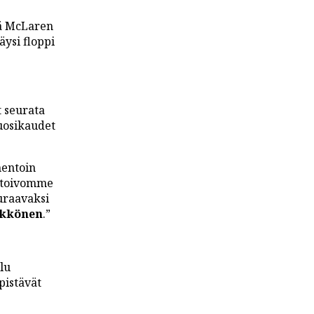
tä McLaren
täysi floppi
t seurata
vuosikaudet
mentoin
ä toivomme
euraavaksi
ikkönen
.”
lu
pistävät