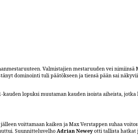
anmestaruuteen. Valmistajien mestaruuden vei nimiinsä 
tänyt dominointi tuli päätökseen ja tiensä pään sai näkyvi
kauden lopuksi muutaman kauden isoista aiheista, jotka 
ee jälleen voittamaan kaiken ja Max Verstappen suhaa voitos
muuttui. Suunnitteluvelho
Adrian Newey
otti tallista hatkat