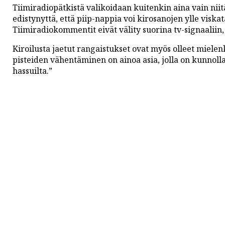
Tiimiradiopätkistä valikoidaan kuitenkin aina vain ni
edistynyttä, että piip-nappia voi kirosanojen ylle viskata
Tiimiradiokommentit eivät välity suorina tv-signaaliin, 
Kiroilusta jaetut rangaistukset ovat myös olleet mielenk
pisteiden vähentäminen on ainoa asia, jolla on kunnoll
hassuilta.”