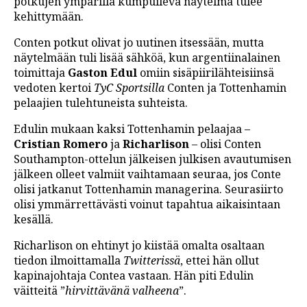
potkujen ympärillä kumpuileva näytelmä tulee
kehittymään.
Conten potkut olivat jo uutinen itsessään, mutta
näytelmään tuli lisää sähköä, kun argentiinalainen
toimittaja
Gaston Edul
omiin sisäpiirilähteisiinsä
vedoten kertoi
TyC Sportsilla
Conten ja Tottenhamin
pelaajien tulehtuneista suhteista.
Edulin mukaan kaksi Tottenhamin pelaajaa –
Cristian Romero
ja
Richarlison
– olisi Conten
Southampton-ottelun jälkeisen julkisen avautumisen
jälkeen olleet valmiit vaihtamaan seuraa, jos Conte
olisi jatkanut Tottenhamin managerina. Seurasiirto
olisi ymmärrettävästi voinut tapahtua aikaisintaan
kesällä.
Richarlison on ehtinyt jo kiistää omalta osaltaan
tiedon ilmoittamalla
Twitterissä
, ettei hän ollut
kapinajohtaja Contea vastaan. Hän piti Edulin
väitteitä ”
hirvittävänä valheena
”.