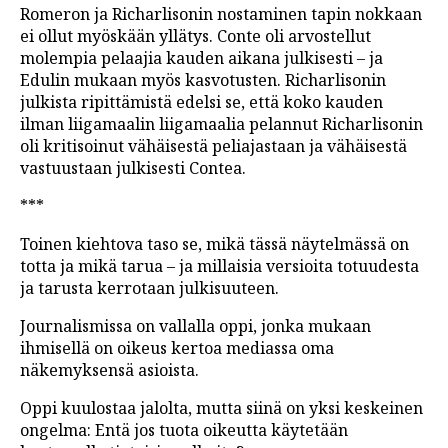
Romeron ja Richarlisonin nostaminen tapin nokkaan
ei ollut myöskään yllätys. Conte oli arvostellut
molempia pelaajia kauden aikana julkisesti – ja
Edulin mukaan myös kasvotusten. Richarlisonin
julkista ripittämistä edelsi se, että koko kauden
ilman liigamaalin liigamaalia pelannut Richarlisonin
oli kritisoinut vähäisestä peliajastaan ja vähäisestä
vastuustaan julkisesti Contea.
***
Toinen kiehtova taso se, mikä tässä näytelmässä on
totta ja mikä tarua – ja millaisia versioita totuudesta
ja tarusta kerrotaan julkisuuteen.
Journalismissa on vallalla oppi, jonka mukaan
ihmisellä on oikeus kertoa mediassa oma
näkemyksensä asioista.
Oppi kuulostaa jalolta, mutta siinä on yksi keskeinen
ongelma: Entä jos tuota oikeutta käytetään