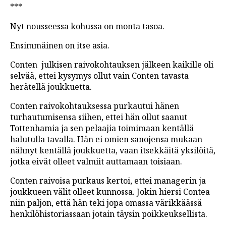
***
Nyt nousseessa kohussa on monta tasoa.
Ensimmäinen on itse asia.
Conten julkisen raivokohtauksen jälkeen kaikille oli
selvää, ettei kysymys ollut vain Conten tavasta
herätellä joukkuetta.
Conten raivokohtauksessa purkautui hänen
turhautumisensa siihen, ettei hän ollut saanut
Tottenhamia ja sen pelaajia toimimaan kentällä
halutulla tavalla. Hän ei omien sanojensa mukaan
nähnyt kentällä joukkuetta, vaan itsekkäitä yksilöitä,
jotka eivät olleet valmiit auttamaan toisiaan.
Conten raivoisa purkaus kertoi, ettei managerin ja
joukkueen välit olleet kunnossa. Jokin hiersi Contea
niin paljon, että hän teki jopa omassa värikkäässä
henkilöhistoriassaan jotain täysin poikkeuksellista.