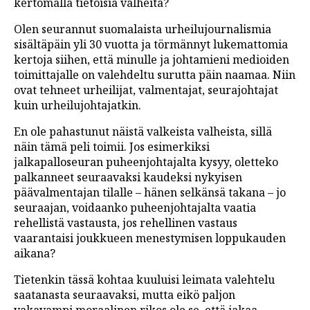
kertomalla tietoisia valheita?
Olen seurannut suomalaista urheilujournalismia
sisältäpäin yli 30 vuotta ja törmännyt lukemattomia
kertoja siihen, että minulle ja johtamieni medioiden
toimittajalle on valehdeltu surutta päin naamaa. Niin
ovat tehneet urheilijat, valmentajat, seurajohtajat
kuin urheilujohtajatkin.
En ole pahastunut näistä valkeista valheista, sillä
näin tämä peli toimii. Jos esimerkiksi
jalkapalloseuran puheenjohtajalta kysyy, oletteko
palkanneet seuraavaksi kaudeksi nykyisen
päävalmentajan tilalle – hänen selkänsä takana – jo
seuraajan, voidaanko puheenjohtajalta vaatia
rehellistä vastausta, jos rehellinen vastaus
vaarantaisi joukkueen menestymisen loppukauden
aikana?
Tietenkin tässä kohtaa kuuluisi leimata valehtelu
saatanasta seuraavaksi, mutta eikö paljon