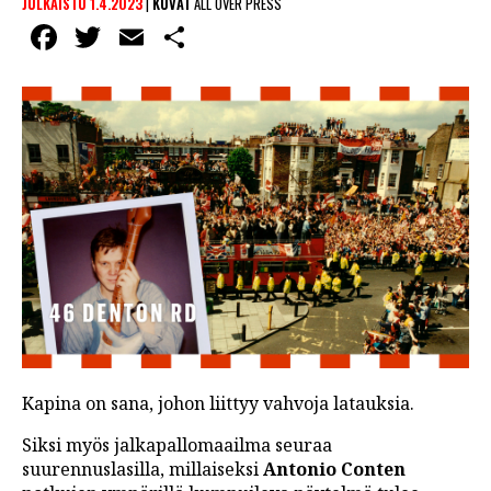
JULKAISTU 1.4.2023
|
KUVAT
ALL OVER PRESS
Facebook
Twitter
Email
Share
Kapina on sana, johon liittyy vahvoja latauksia.
Siksi myös jalkapallomaailma seuraa
suurennuslasilla, millaiseksi
Antonio Conten