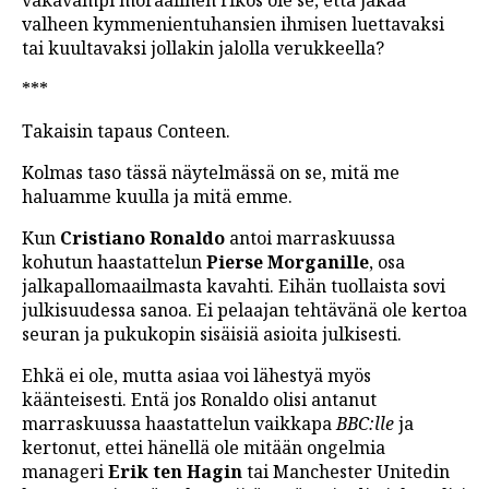
vakavampi moraalinen rikos ole se, että jakaa
valheen kymmenientuhansien ihmisen luettavaksi
tai kuultavaksi jollakin jalolla verukkeella?
***
Takaisin tapaus Conteen.
Kolmas taso tässä näytelmässä on se, mitä me
haluamme kuulla ja mitä emme.
Kun
Cristiano Ronaldo
antoi marraskuussa
kohutun haastattelun
Pierse Morganille
, osa
jalkapallomaailmasta kavahti. Eihän tuollaista sovi
julkisuudessa sanoa. Ei pelaajan tehtävänä ole kertoa
seuran ja pukukopin sisäisiä asioita julkisesti.
Ehkä ei ole, mutta asiaa voi lähestyä myös
käänteisesti. Entä jos Ronaldo olisi antanut
marraskuussa haastattelun vaikkapa
BBC:lle
ja
kertonut, ettei hänellä ole mitään ongelmia
manageri
Erik ten Hagin
tai Manchester Unitedin