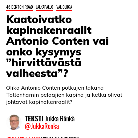
LINTU VAI KALA
46 DENTON ROAD
JALKAPALLO
VALIOLIIGA
Kaatoivatko
46 DENTON ROAD
kapinakenraalit
VIDEOT
Antonio Conten vai
PODCASTIT
onko kysymys
KOLUMNIT
”hirvittävästä
valheesta”?
Oliko Antonio Conten potkujen takana
Tottenhamin pelaajien kapina ja ketkä olivat
johtavat kapinakenraalit?
TEKSTI
Jukka Rönkä
@JukkaRonka