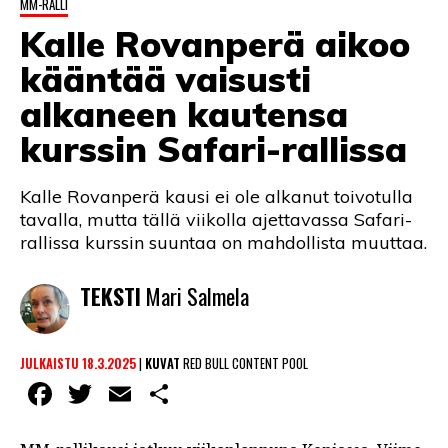
MM-RALLI
LINTU VAI KALA
Kalle Rovanperä aikoo
46 DENTON ROAD
kääntää vaisusti
VIDEOT
alkaneen kautensa
kurssin Safari-rallissa
PODCASTIT
KOLUMNIT
Kalle Rovanperä kausi ei ole alkanut toivotulla
tavalla, mutta tällä viikolla ajettavassa Safari-
rallissa kurssin suuntaa on mahdollista muuttaa.
TEKSTI
Mari Salmela
JULKAISTU 18.3.2025
|
KUVAT
RED BULL CONTENT POOL
Facebook
Twitter
Email
Share