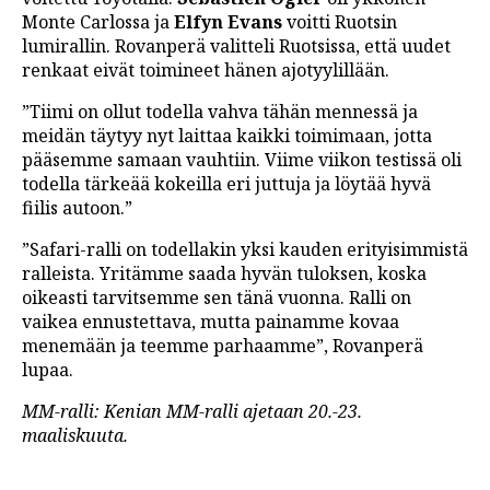
Monte Carlossa ja
Elfyn Evans
voitti Ruotsin
lumirallin. Rovanperä valitteli Ruotsissa, että uudet
renkaat eivät toimineet hänen ajotyylillään.
”Tiimi on ollut todella vahva tähän mennessä ja
meidän täytyy nyt laittaa kaikki toimimaan, jotta
pääsemme samaan vauhtiin. Viime viikon testissä oli
todella tärkeää kokeilla eri juttuja ja löytää hyvä
fiilis autoon.”
”Safari-ralli on todellakin yksi kauden erityisimmistä
ralleista. Yritämme saada hyvän tuloksen, koska
oikeasti tarvitsemme sen tänä vuonna. Ralli on
vaikea ennustettava, mutta painamme kovaa
menemään ja teemme parhaamme”, Rovanperä
lupaa.
MM-ralli: Kenian MM-ralli ajetaan 20.-23.
maaliskuuta.