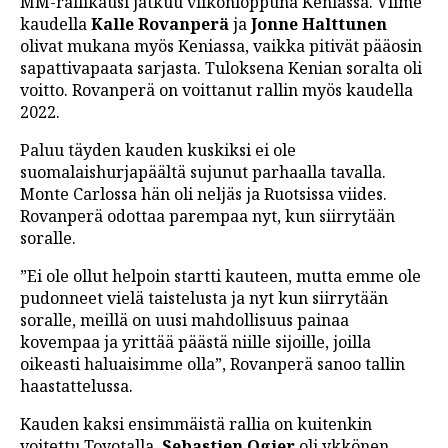
MM-rallikausi jatkuu viikonloppuna Keniassa. Viime
kaudella
Kalle Rovanperä
ja
Jonne Halttunen
olivat mukana myös Keniassa, vaikka pitivät pääosin
sapattivapaata sarjasta. Tuloksena Kenian soralta oli
voitto. Rovanperä on voittanut rallin myös kaudella
2022.
Paluu täyden kauden kuskiksi ei ole
suomalaishurjapäältä sujunut parhaalla tavalla.
Monte Carlossa hän oli neljäs ja Ruotsissa viides.
Rovanperä odottaa parempaa nyt, kun siirrytään
soralle.
”Ei ole ollut helpoin startti kauteen, mutta emme ole
pudonneet vielä taistelusta ja nyt kun siirrytään
soralle, meillä on uusi mahdollisuus painaa
kovempaa ja yrittää päästä niille sijoille, joilla
oikeasti haluaisimme olla”, Rovanperä sanoo tallin
haastattelussa.
Kauden kaksi ensimmäistä rallia on kuitenkin
voitettu Toyotalla.
Sebastien Ogier
oli ykkönen