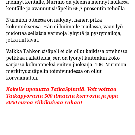
mennyt kentälle, Nurmio on yleensä mennyt nollassa
kentälle ja avannut sisäpelin 66,7 prosentin tehoilla.
Nurmion otteissa on näkynyt hänen pitkä
kokemuksensa. Hän ei huimaile mailassa, vaan lyö
pudottaa sellaisia varmoja lyhyitä ja pystymailoja,
jotka riittävät.
Vaikka Tahkon sisäpeli ei ole ollut kaikissa otteluissa
pelkkää rallattelua, sen on lyönyt kuitenkin koko
sarjassa kolmanneksi eniten juoksuja, 106. Nurmion
merkitys sisäpelin toimivuudessa on ollut
korvaamaton.
Kokeile upouutta TaikaSpinniä. Voit voittaa
Taikapyörästä 500 ilmaista kierrosta ja jopa
5000 euroa riihikuivaa rahaa!