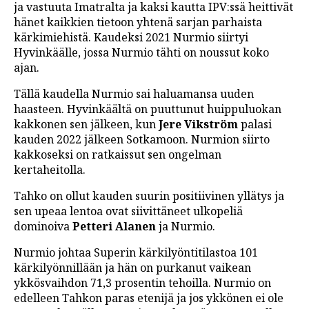
ja vastuuta Imatralta ja kaksi kautta IPV:ssä heittivät
hänet kaikkien tietoon yhtenä sarjan parhaista
kärkimiehistä. Kaudeksi 2021 Nurmio siirtyi
Hyvinkäälle, jossa Nurmio tähti on noussut koko
ajan.
Tällä kaudella Nurmio sai haluamansa uuden
haasteen. Hyvinkäältä on puuttunut huippuluokan
kakkonen sen jälkeen, kun
Jere Vikström
palasi
kauden 2022 jälkeen Sotkamoon. Nurmion siirto
kakkoseksi on ratkaissut sen ongelman
kertaheitolla.
Tahko on ollut kauden suurin positiivinen yllätys ja
sen upeaa lentoa ovat siivittäneet ulkopeliä
dominoiva
Petteri Alanen
ja Nurmio.
Nurmio johtaa Superin kärkilyöntitilastoa 101
kärkilyönnillään ja hän on purkanut vaikean
ykkösvaihdon 71,3 prosentin tehoilla. Nurmio on
edelleen Tahkon paras etenijä ja jos ykkönen ei ole