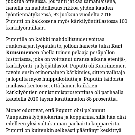
juoksua ottelussa. Jos tahti jatkaa samanlaisena,
hänellä on mahdollisuus rikkoa yhden kauden
lyöntiennätyksensä, 92 juoksua vuodelta 2016.
Puputti on kakkosena myös kärkilyöntitilastossa 100
kärkilyönnillään.
Puputilla on kaikki mahdollisuudet voittaa
runkosarjan lyöjätilasto, jolloin hänestä tulisi
Kari
Kuusiniemen
ohella toinen pelaaja pesäpallon
historiassa, joka on voittanut uransa aikana etenijä-,
kärkilyönti- ja lyöjätilastot. Puputti oli Kuusiniemen
tavoin ensin erinomainen kärkimies, sitten vaihtaja
ja lopulta myös huippukotiuttaja. Puputin taidoista
mailassa kertoo se, että hänen kaikkien
kärkilyöntien onnistumisprosenttinsa oli parhaalla
kaudella 2010 täysin käsittämätön 88 prosenttia.
Monet odottivat, että Puputti olisi pelannut
Vimpelissä lyöjäjokerina ja kopparina, sillä hän olisi
edelleen yksi valtakunnan parhaista koppareista.
Puputti on kuitenkin selkeästi päättänyt keskittyä