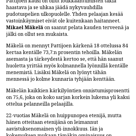
Pattijoen kausi on ollut loukkaantumisten takia
haastava ja se uhkaa jäädä nykyvauhdilla
pudotuspelien ulkopuolelle. Yhden pelaajan kesää
vastoinkäymiset eivät ole kuitenkaan haitanneet.
Mikael Mäkelä
on saanut pelata kauden terveenä ja
jälki on ollut sen mukaista.
Mäkelä on mennyt Pattijoen kärkenä 18 ottelussa 84
kertaa kentälle 73,7:n prosentin tehoilla. Mäkelän
asemasta ja tärkeydestä kertoo se, että hän saanut
huoletta yrittää myös kolmannella lyönnillä kentälle
menemistä. Lisäksi Mäkelä on lyönyt tähän
mennessä jo kolme kunnaria tyhjään kenttään.
Mäkelän kaikkien kärkilyöntien onnistumisprosentti
on 75,6, joka on koko sarjan korkein lukema yli kaksi
ottelua pelanneilla pelaajilla.
22-vuotias Mäkelä on huippunopea etenijä, mutta
hänen otteitaan etenijänä on leimannut
aavistuksenomainen yli-innokkuus. Iän ja
kokemuksen mukaan tämäkin ominaisuus on