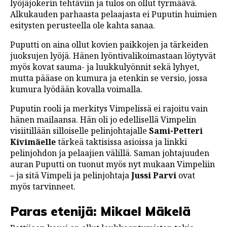
lyöjäjokerin tehtäviin ja tulos on ollut tyrmäävä.
Alkukauden parhaasta pelaajasta ei Puputin huimien
esitysten perusteella ole kahta sanaa.
Puputti on aina ollut kovien paikkojen ja tärkeiden
juoksujen lyöjä. Hänen lyöntivalikoimastaan löytyvät
myös kovat sauma- ja luukkulyönnit sekä lyhyet,
mutta pääase on kumura ja etenkin se versio, jossa
kumura lyödään kovalla voimalla.
Puputin rooli ja merkitys Vimpelissä ei rajoitu vain
hänen mailaansa. Hän oli jo edellisellä Vimpelin
visiitillään silloiselle pelinjohtajalle
Sami-Petteri
Kivimäelle
tärkeä taktisissa asioissa ja linkki
pelinjohdon ja pelaajien välillä. Saman johtajuuden
auran Puputti on tuonut myös nyt mukaan Vimpeliin
– ja sitä Vimpeli ja pelinjohtaja
Jussi Parvi
ovat
myös tarvinneet.
Paras etenijä: Mikael Mäkelä