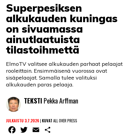
Superpesiksen
LINTU VAI KALA
alkukauden kuningas
46 DENTON ROAD
on sivuamassa
VIDEOT
ainutlaatuista
PODCASTIT
tilastoihmettä
KOLUMNIT
ElmoTV valitsee alkukauden parhaat pelaajat
rooleittain. Ensimmäisenä vuorossa ovat
sisäpelaajat. Samalla tulee valituksi
alkukauden paras pelaaja.
TEKSTI
Pekka Arffman
JULKAISTU 3.7.2026
|
KUVAT
ALL OVER PRESS
Facebook
Twitter
Email
Share