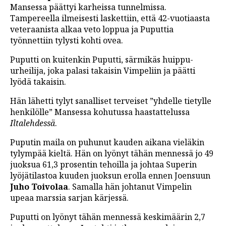
Mansessa päättyi karheissa tunnelmissa.
Tampereella ilmeisesti laskettiin, että 42-vuotiaasta
veteraanista alkaa veto loppua ja Puputtia
työnnettiin tylysti kohti ovea.
Puputti on kuitenkin Puputti, särmikäs huippu-
urheilija, joka palasi takaisin Vimpeliin ja päätti
lyödä takaisin.
Hän lähetti tylyt sanalliset terveiset ”yhdelle tietylle
henkilölle” Mansessa kohutussa haastattelussa
Iltalehdessä
.
Puputin maila on puhunut kauden aikana vieläkin
tylympää kieltä. Hän on lyönyt tähän mennessä jo 49
juoksua 61,3 prosentin tehoilla ja johtaa Superin
lyöjätilastoa kuuden juoksun erolla ennen Joensuun
Juho Toivolaa
. Samalla hän johtanut Vimpelin
upeaa marssia sarjan kärjessä.
Puputti on lyönyt tähän mennessä keskimäärin 2,7