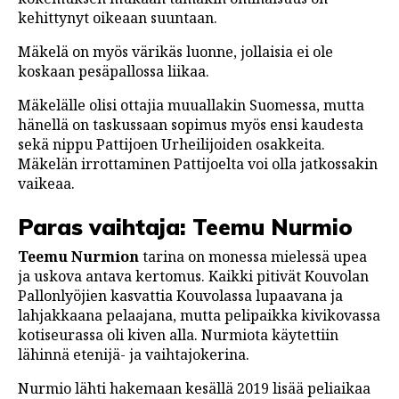
kehittynyt oikeaan suuntaan.
Mäkelä on myös värikäs luonne, jollaisia ei ole
koskaan pesäpallossa liikaa.
Mäkelälle olisi ottajia muuallakin Suomessa, mutta
hänellä on taskussaan sopimus myös ensi kaudesta
sekä nippu Pattijoen Urheilijoiden osakkeita.
Mäkelän irrottaminen Pattijoelta voi olla jatkossakin
vaikeaa.
Paras vaihtaja: Teemu Nurmio
Teemu Nurmion
tarina on monessa mielessä upea
ja uskova antava kertomus. Kaikki pitivät Kouvolan
Pallonlyöjien kasvattia Kouvolassa lupaavana ja
lahjakkaana pelaajana, mutta pelipaikka kivikovassa
kotiseurassa oli kiven alla. Nurmiota käytettiin
lähinnä etenijä- ja vaihtajokerina.
Nurmio lähti hakemaan kesällä 2019 lisää peliaikaa