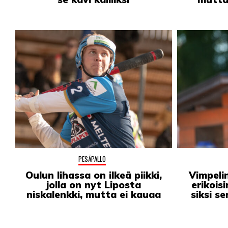
PODCASTIT
KOLUMNIT
PESÄPALLO
Oulun lihassa on ilkeä piikki,
Vimpeli
jolla on nyt Liposta
erikois
niskalenkki, mutta ei kauaa
siksi s