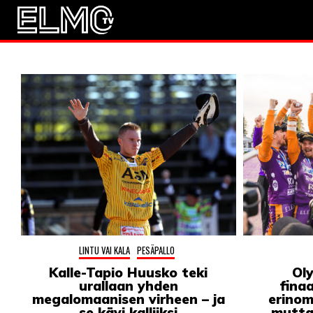
JALKAPALLO
EM2021
Huuhkaja
JÄÄKIEKKO
PESÄPALLO
F1
LINTU VAI KALA
LINTU VAI KALA
PESÄPALLO
46 DENTON ROAD
Kalle-Tapio Huusko teki
Ol
VIDEOT
urallaan yhden
finaa
megalomaanisen virheen – ja
erinom
se kävi kalliiksi
mutta 