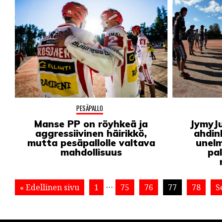
PESÄPALLO
Manse PP on röyhkeä ja
JymyJu
aggressiivinen häirikkö,
ahdin
mutta pesäpallolle valtava
unelm
mahdollisuus
pa
…
« Edellinen sivu
1
75
76
77
78
S