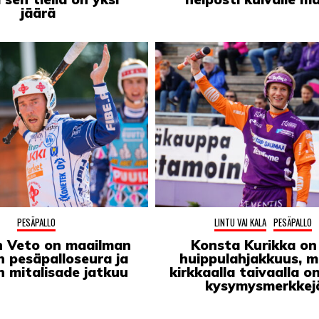
jäärä
PESÄPALLO
LINTU VAI KALA
PESÄPALLO
n Veto on maailman
Konsta Kurikka on
in pesäpalloseura ja
huippulahjakkuus, 
en mitalisade jatkuu
kirkkaalla taivaalla 
kysymysmerkkej