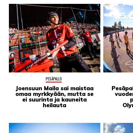
PESÄPALLO
Joensuun Maila sai maistaa
Pesäpall
omaa myrkkyään, mutta se
vuode
ei suurinta ja kauneita
heilauta
Oly