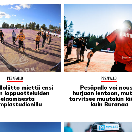
PESÄPALLO
PESÄPALLO
oliitto miettii ensi
Pesäpallo voi nou
n loppuotteluiden
hurjaan lentoon, mut
pelaamisesta
tarvitsee muutakin l
mpiastadionilla
kuin Buranaa