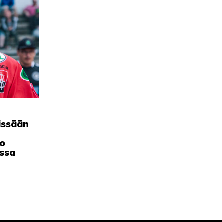
eissään
n
ko
assa