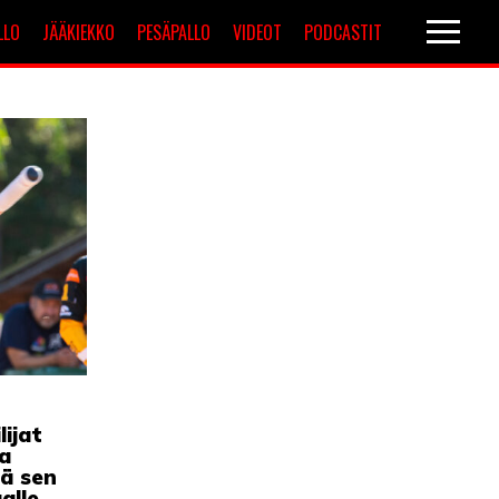
LLO
JÄÄKIEKKO
PESÄPALLO
VIDEOT
PODCASTIT
Valioliiga
Muut sarjat
ijat
a
ää sen
alle