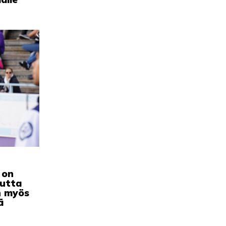
 on
mutta
on myös
ä