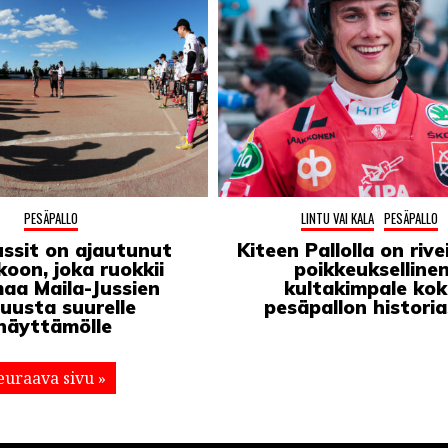
PESÄPALLO
LINTU VAI KALA
PESÄPALLO
ssit on ajautunut
Kiteen Pallolla on riv
koon, joka ruokkii
poikkeukselline
aa Maila-Jussien
kultakimpale ko
luusta suurelle
pesäpallon histori
näyttämölle
euraava sivu »