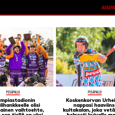
JALKAPA
t
Veikkausliiga
PESÄPALLO
PESÄPALLO
ympiastadionin
Koskenkorvan Urheil
lihankkeelle olisi
nappasi haaviins
ainen vaihtoehto,
kultakalan, joka vet
sen tiellä on yksi
helposti kuivalle ma