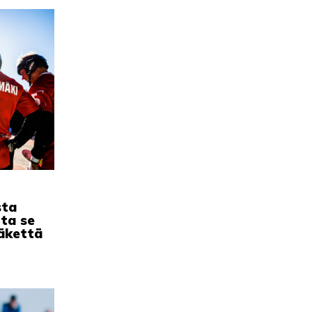
sta
ta se
ääkettä